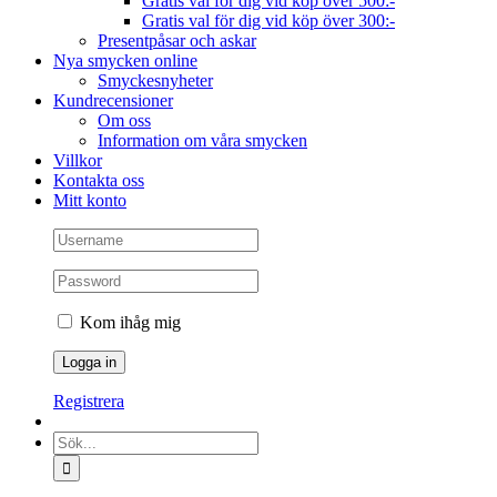
Gratis val för dig vid köp över 500:-
Gratis val för dig vid köp över 300:-
Presentpåsar och askar
Nya smycken online
Smyckesnyheter
Kundrecensioner
Om oss
Information om våra smycken
Villkor
Kontakta oss
Mitt konto
Kom ihåg mig
Registrera
Sök
efter: