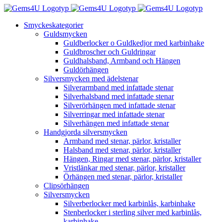
Fortsätt
till
Smyckeskategorier
innehållet
Guldsmycken
Guldberlocker o Guldkedjor med karbinhake
Guldbroscher och Guldringar
Guldhalsband, Armband och Hängen
Guldörhängen
Silversmycken med ädelstenar
Silverarmband med infattade stenar
Silverhalsband med infattade stenar
Silverörhängen med infattade stenar
Silverringar med infattade stenar
Silverhängen med infattade stenar
Handgjorda silversmycken
Armband med stenar, pärlor, kristaller
Halsband med stenar, pärlor, kristaller
Hängen, Ringar med stenar, pärlor, kristaller
Vristlänkar med stenar, pärlor, kristaller
Örhängen med stenar, pärlor, kristaller
Clipsörhängen
Silversmycken
Silverberlocker med karbinlås, karbinhake
Stenberlocker i sterling silver med karbinlås,
karbinhake