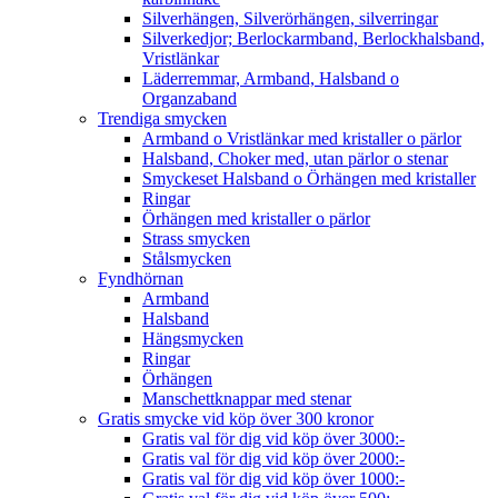
Silverhängen, Silverörhängen, silverringar
Silverkedjor; Berlockarmband, Berlockhalsband,
Vristlänkar
Läderremmar, Armband, Halsband o
Organzaband
Trendiga smycken
Armband o Vristlänkar med kristaller o pärlor
Halsband, Choker med, utan pärlor o stenar
Smyckeset Halsband o Örhängen med kristaller
Ringar
Örhängen med kristaller o pärlor
Strass smycken
Stålsmycken
Fyndhörnan
Armband
Halsband
Hängsmycken
Ringar
Örhängen
Manschettknappar med stenar
Gratis smycke vid köp över 300 kronor
Gratis val för dig vid köp över 3000:-
Gratis val för dig vid köp över 2000:-
Gratis val för dig vid köp över 1000:-