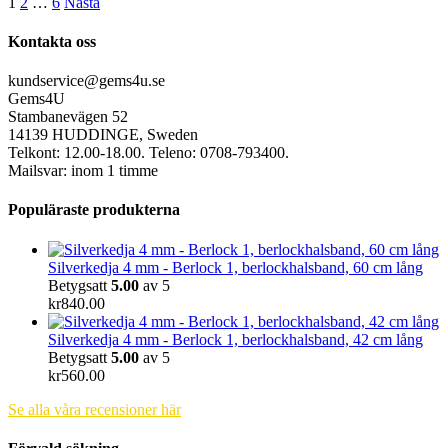
1
2
…
6
Nästa
Kontakta oss
kundservice@gems4u.se
Gems4U
Stambanevägen 52
14139 HUDDINGE, Sweden
Telkont: 12.00-18.00. Teleno: 0708-793400.
Mailsvar: inom 1 timme
Populäraste produkterna
Silverkedja 4 mm - Berlock 1, berlockhalsband, 60 cm lång
Betygsatt
5.00
av 5
kr
840.00
Silverkedja 4 mm - Berlock 1, berlockhalsband, 42 cm lång
Betygsatt
5.00
av 5
kr
560.00
Se alla våra recensioner här