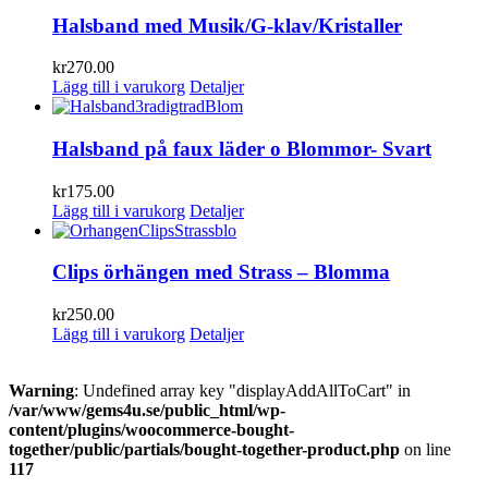
Halsband med Musik/G-klav/Kristaller
kr
270.00
Lägg till i varukorg
Detaljer
Halsband på faux läder o Blommor- Svart
kr
175.00
Lägg till i varukorg
Detaljer
Clips örhängen med Strass – Blomma
kr
250.00
Lägg till i varukorg
Detaljer
Warning
: Undefined array key "displayAddAllToCart" in
/var/www/gems4u.se/public_html/wp-
content/plugins/woocommerce-bought-
together/public/partials/bought-together-product.php
on line
117