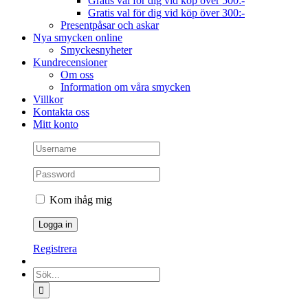
Gratis val för dig vid köp över 500:-
Gratis val för dig vid köp över 300:-
Presentpåsar och askar
Nya smycken online
Smyckesnyheter
Kundrecensioner
Om oss
Information om våra smycken
Villkor
Kontakta oss
Mitt konto
Kom ihåg mig
Registrera
Sök
efter: