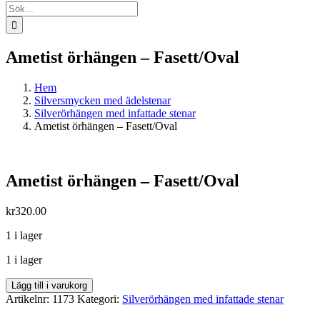
Sök
efter:
Ametist örhängen – Fasett/Oval
Hem
Silversmycken med ädelstenar
Silverörhängen med infattade stenar
Ametist örhängen – Fasett/Oval
Ametist örhängen – Fasett/Oval
kr
320.00
1 i lager
1 i lager
Ametist
Lägg till i varukorg
örhängen
Artikelnr:
1173
Kategori:
Silverörhängen med infattade stenar
-