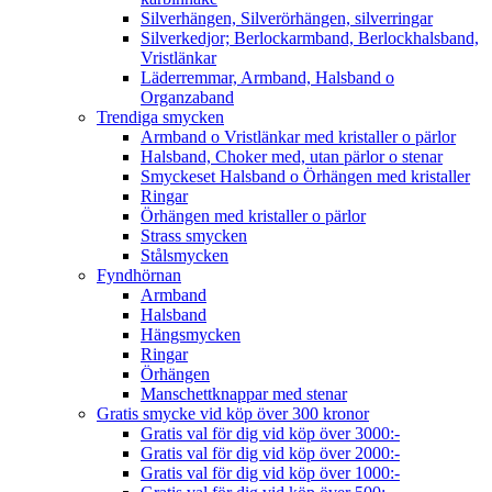
Silverhängen, Silverörhängen, silverringar
Silverkedjor; Berlockarmband, Berlockhalsband,
Vristlänkar
Läderremmar, Armband, Halsband o
Organzaband
Trendiga smycken
Armband o Vristlänkar med kristaller o pärlor
Halsband, Choker med, utan pärlor o stenar
Smyckeset Halsband o Örhängen med kristaller
Ringar
Örhängen med kristaller o pärlor
Strass smycken
Stålsmycken
Fyndhörnan
Armband
Halsband
Hängsmycken
Ringar
Örhängen
Manschettknappar med stenar
Gratis smycke vid köp över 300 kronor
Gratis val för dig vid köp över 3000:-
Gratis val för dig vid köp över 2000:-
Gratis val för dig vid köp över 1000:-