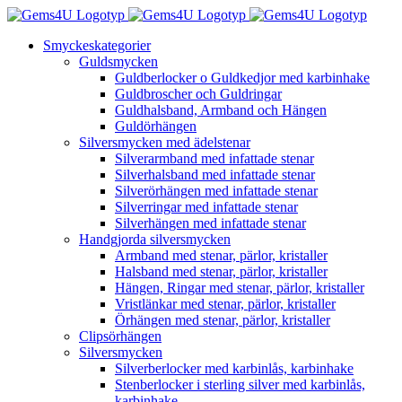
Fortsätt
till
Smyckeskategorier
innehållet
Guldsmycken
Guldberlocker o Guldkedjor med karbinhake
Guldbroscher och Guldringar
Guldhalsband, Armband och Hängen
Guldörhängen
Silversmycken med ädelstenar
Silverarmband med infattade stenar
Silverhalsband med infattade stenar
Silverörhängen med infattade stenar
Silverringar med infattade stenar
Silverhängen med infattade stenar
Handgjorda silversmycken
Armband med stenar, pärlor, kristaller
Halsband med stenar, pärlor, kristaller
Hängen, Ringar med stenar, pärlor, kristaller
Vristlänkar med stenar, pärlor, kristaller
Örhängen med stenar, pärlor, kristaller
Clipsörhängen
Silversmycken
Silverberlocker med karbinlås, karbinhake
Stenberlocker i sterling silver med karbinlås,
karbinhake