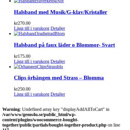
Halsband med Musik/G-klav/Kristaller
kr
270.00
Lägg till i varukorg
Detaljer
Halsband på faux läder o Blommor- Svart
kr
175.00
Lägg till i varukorg
Detaljer
Clips örhängen med Strass – Blomma
kr
250.00
Lägg till i varukorg
Detaljer
Warning
: Undefined array key "displayAddAllToCart" in
/var/www/gems4u.se/public_html/wp-
content/plugins/woocommerce-bought-
together/public/partials/bought-together-product.php
on line