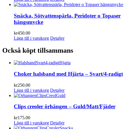
Snäcka, Sötvattenspärla, Peridoter o Topaser
hängsmycke
kr
450.00
Lägg till i varukorg
Detaljer
Också köpt tillsammans
Choker halsband med Hjärta – Svart/4-radigt
kr
250.00
Lägg till i varukorg
Detaljer
Clips creoler örhängen – Guld/Matt/Fjäder
kr
175.00
Lägg till i varukorg
Detaljer