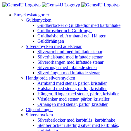
Fortsätt
till
Smyckeskategorier
innehållet
Guldsmycken
Guldberlocker o Guldkedjor med karbinhake
Guldbroscher och Guldringar
Guldhalsband, Armband och Hängen
Guldörhängen
Silversmycken med ädelstenar
Silverarmband med infattade stenar
Silverhalsband med infattade stenar
Silverörhängen med infattade stenar
Silverringar med infattade stenar
Silverhängen med infattade stenar
Handgjorda silversmycken
Armband med stenar, pärlor, kristaller
Halsband med stenar, pärlor, kristaller
Hängen, Ringar med stenar, pärlor, kristaller
Vristlänkar med stenar, pärlor, kristaller
Örhängen med stenar, pärlor, kristaller
Clipsörhängen
Silversmycken
Silverberlocker med karbinlås, karbinhake
Stenberlocker i sterling silver med karbinlås,
karbinhake