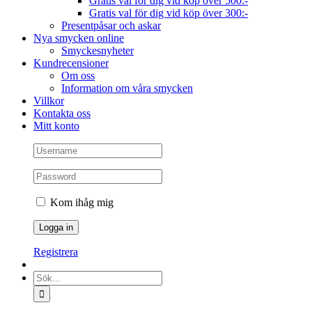
Gratis val för dig vid köp över 500:-
Gratis val för dig vid köp över 300:-
Presentpåsar och askar
Nya smycken online
Smyckesnyheter
Kundrecensioner
Om oss
Information om våra smycken
Villkor
Kontakta oss
Mitt konto
Kom ihåg mig
Registrera
Sök
efter: