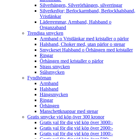
Silverhängen, Silverörhängen, silverringar
Silverkedjor; Berlockarmband, Berlockhalsband,
Vristlänkar
Läderremmar, Armband, Halsband o
Organzaband
Trendiga smycken
Armband o Vristlänkar med kristaller o pärlor
Halsband, Choker med, utan pärlor o stenar
Smyckeset Halsband o Örhängen med kristaller
Ringar
Örhängen med kristaller o pärlor
Strass smycken
Stålsmycken
Fyndhörnan
Armband
Halsband
Hängsmycken
Ringar
Örhängen
Manschettknappar med stenar
Gratis smycke vid köp över 300 kronor
Gratis val för dig vid köp över 3000:-
Gratis val för dig vid köp över 2000:-
Gratis val för dig vid köp över 1000:-