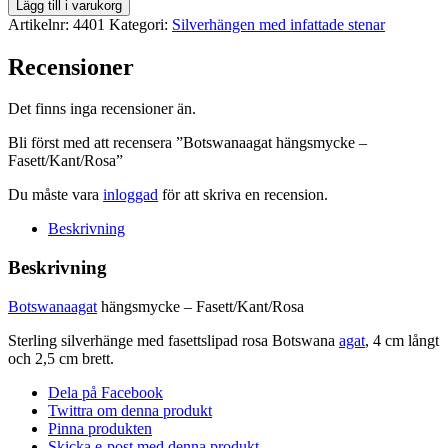
Botswanaagat
Lägg till i varukorg
hängsmycke
Artikelnr:
4401
Kategori:
Silverhängen med infattade stenar
-
Fasett/Kant/Rosa
Recensioner
mängd
Det finns inga recensioner än.
Bli först med att recensera ”Botswanaagat hängsmycke –
Fasett/Kant/Rosa”
Du måste vara
inloggad
för att skriva en recension.
Beskrivning
Beskrivning
Botswanaagat
hängsmycke – Fasett/Kant/Rosa
Sterling silverhänge med fasettslipad rosa Botswana
agat
, 4 cm långt
och 2,5 cm brett.
Dela på Facebook
Twittra om denna produkt
Pinna produkten
Skicka e-post med denna produkt