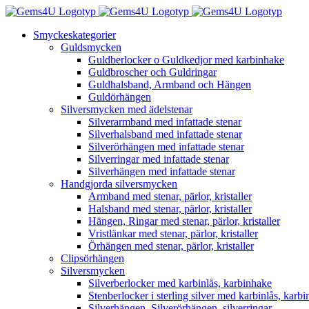
Fortsätt
till
Smyckeskategorier
innehållet
Guldsmycken
Guldberlocker o Guldkedjor med karbinhake
Guldbroscher och Guldringar
Guldhalsband, Armband och Hängen
Guldörhängen
Silversmycken med ädelstenar
Silverarmband med infattade stenar
Silverhalsband med infattade stenar
Silverörhängen med infattade stenar
Silverringar med infattade stenar
Silverhängen med infattade stenar
Handgjorda silversmycken
Armband med stenar, pärlor, kristaller
Halsband med stenar, pärlor, kristaller
Hängen, Ringar med stenar, pärlor, kristaller
Vristlänkar med stenar, pärlor, kristaller
Örhängen med stenar, pärlor, kristaller
Clipsörhängen
Silversmycken
Silverberlocker med karbinlås, karbinhake
Stenberlocker i sterling silver med karbinlås, karb
Silverhängen, Silverörhängen, silverringar