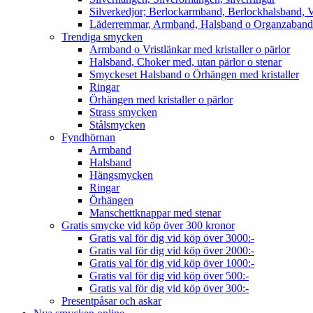
Silverkedjor; Berlockarmband, Berlockhalsband, V
Läderremmar, Armband, Halsband o Organzaband
Trendiga smycken
Armband o Vristlänkar med kristaller o pärlor
Halsband, Choker med, utan pärlor o stenar
Smyckeset Halsband o Örhängen med kristaller
Ringar
Örhängen med kristaller o pärlor
Strass smycken
Stålsmycken
Fyndhörnan
Armband
Halsband
Hängsmycken
Ringar
Örhängen
Manschettknappar med stenar
Gratis smycke vid köp över 300 kronor
Gratis val för dig vid köp över 3000:-
Gratis val för dig vid köp över 2000:-
Gratis val för dig vid köp över 1000:-
Gratis val för dig vid köp över 500:-
Gratis val för dig vid köp över 300:-
Presentpåsar och askar