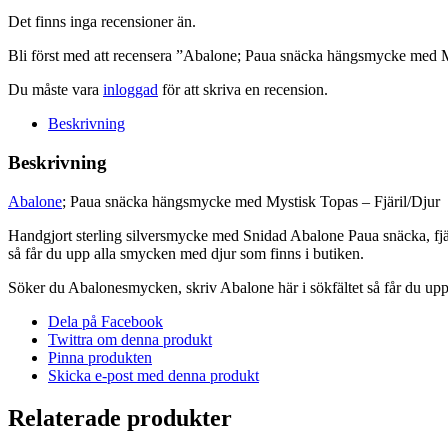
Topas
-
Det finns inga recensioner än.
Fjäril/Djur
Bli först med att recensera ”Abalone; Paua snäcka hängsmycke med M
mängd
Du måste vara
inloggad
för att skriva en recension.
Beskrivning
Beskrivning
Abalone
; Paua snäcka hängsmycke med Mystisk Topas – Fjäril/Djur
Handgjort sterling silversmycke med Snidad Abalone Paua snäcka, fjä
så får du upp alla smycken med djur som finns i butiken.
Söker du Abalonesmycken, skriv Abalone här i sökfältet så får du up
Dela på Facebook
Twittra om denna produkt
Pinna produkten
Skicka e-post med denna produkt
Relaterade produkter