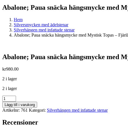
Abalone; Paua snäcka hängsmycke med Mys
Hem
Silversmycken med ädelstenar
Silverhängen med infattade stenar
Abalone; Paua snäcka hängsmycke med Mystisk Topas – Fjäril
Abalone; Paua snäcka hängsmycke med Mys
kr
980.00
2 i lager
2 i lager
Abalone;
Paua
Lägg till i varukorg
snäcka
Artikelnr:
761
Kategori:
Silverhängen med infattade stenar
hängsmycke
med
Recensioner
Mystisk