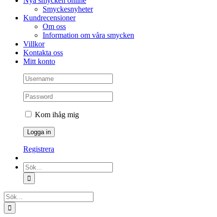
Nya smycken online
Smyckesnyheter
Kundrecensioner
Om oss
Information om våra smycken
Villkor
Kontakta oss
Mitt konto
Kom ihåg mig
Registrera
Sök
efter:
Sök
efter: