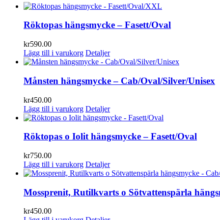
Röktopas hängsmycke – Fasett/Oval
kr
590.00
Lägg till i varukorg
Detaljer
Månsten hängsmycke – Cab/Oval/Silver/Unisex
kr
450.00
Lägg till i varukorg
Detaljer
Röktopas o Iolit hängsmycke – Fasett/Oval
kr
750.00
Lägg till i varukorg
Detaljer
Mossprenit, Rutilkvarts o Sötvattenspärla hän
kr
450.00
Lägg till i varukorg
Detaljer