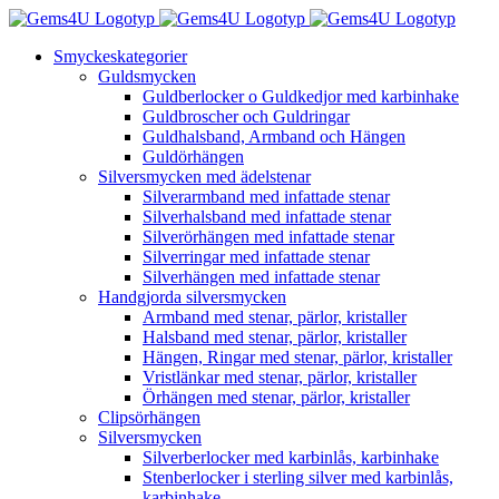
Fortsätt
till
Smyckeskategorier
innehållet
Guldsmycken
Guldberlocker o Guldkedjor med karbinhake
Guldbroscher och Guldringar
Guldhalsband, Armband och Hängen
Guldörhängen
Silversmycken med ädelstenar
Silverarmband med infattade stenar
Silverhalsband med infattade stenar
Silverörhängen med infattade stenar
Silverringar med infattade stenar
Silverhängen med infattade stenar
Handgjorda silversmycken
Armband med stenar, pärlor, kristaller
Halsband med stenar, pärlor, kristaller
Hängen, Ringar med stenar, pärlor, kristaller
Vristlänkar med stenar, pärlor, kristaller
Örhängen med stenar, pärlor, kristaller
Clipsörhängen
Silversmycken
Silverberlocker med karbinlås, karbinhake
Stenberlocker i sterling silver med karbinlås,
karbinhake