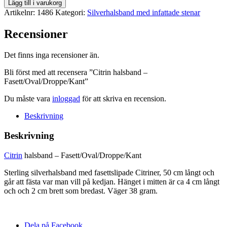
Citrin
Lägg till i varukorg
halsband
Artikelnr:
1486
Kategori:
Silverhalsband med infattade stenar
-
Fasett/Oval/Droppe/Kant
Recensioner
mängd
Det finns inga recensioner än.
Bli först med att recensera ”Citrin halsband –
Fasett/Oval/Droppe/Kant”
Du måste vara
inloggad
för att skriva en recension.
Beskrivning
Beskrivning
Citrin
halsband – Fasett/Oval/Droppe/Kant
Sterling silverhalsband med fasettslipade Citriner, 50 cm långt och
går att fästa var man vill på kedjan. Hänget i mitten är ca 4 cm långt
och och 2 cm brett som bredast. Väger 38 gram.
Dela på Facebook