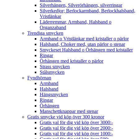
Silverhängen, Silverörhängen, silverringar
Silverkedjor; Berlockarmband, Berlockhalsband,
Vristlänkar
Läderremmar, Armband, Halsband o
Organzaband
Trendiga smycken
Armband o Vristlänkar med kristaller o pärlor
Halsband, Choker med, utan pärlor o stenar
Smyckeset Halsband o Örhängen med kristaller
Ringar
Örhängen med kristaller o pärlor
Strass smycken
Stålsmycken
Fyndhörnan
Armband
Halsband
Hängsmycken
Ringar
Örhängen
Manschettknappar med stenar
Gratis smycke vid köp över 300 kronor
Gratis val för dig vid köp över 3000:-
Gratis val för dig vid köp över 2000:-
Gratis val för dig vid köp över 1000:-