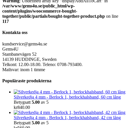
Warning
: Undefined array key "displayAddAllToCart" in
/var/www/gems4u.se/public_html/wp-
content/plugins/woocommerce-bought-
together/public/partials/bought-together-product.php
on line
117
Kontakta oss
kundservice@gems4u.se
Gems4U
Stambanevägen 52
14139 HUDDINGE, Sweden
Telkont: 12.00-18.00. Teleno: 0708-793400.
Mailsvar: inom 1 timme
Populäraste produkterna
Silverkedja 4 mm - Berlock 1, berlockhalsband, 60 cm lång
Betygsatt
5.00
av 5
kr
840.00
Silverkedja 4 mm - Berlock 1, berlockhalsband, 42 cm lång
Betygsatt
5.00
av 5
kr
560.00