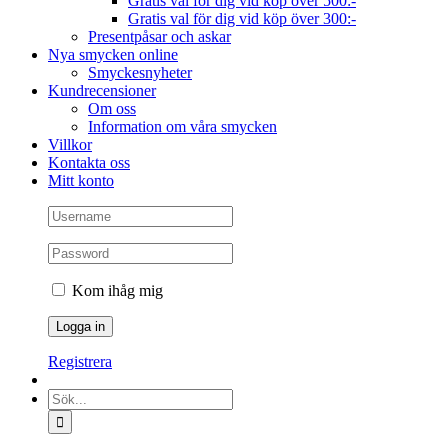
Gratis val för dig vid köp över 500:-
Gratis val för dig vid köp över 300:-
Presentpåsar och askar
Nya smycken online
Smyckesnyheter
Kundrecensioner
Om oss
Information om våra smycken
Villkor
Kontakta oss
Mitt konto
Kom ihåg mig
Registrera
Sök
efter: