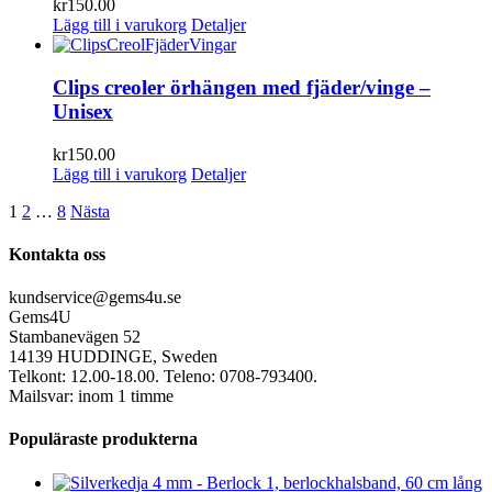
kr
150.00
Lägg till i varukorg
Detaljer
Clips creoler örhängen med fjäder/vinge –
Unisex
kr
150.00
Lägg till i varukorg
Detaljer
1
2
…
8
Nästa
Kontakta oss
kundservice@gems4u.se
Gems4U
Stambanevägen 52
14139 HUDDINGE, Sweden
Telkont: 12.00-18.00. Teleno: 0708-793400.
Mailsvar: inom 1 timme
Populäraste produkterna