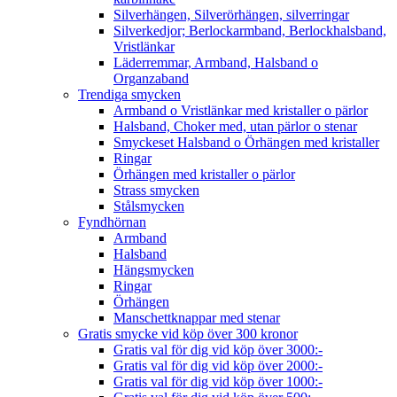
Silverhängen, Silverörhängen, silverringar
Silverkedjor; Berlockarmband, Berlockhalsband,
Vristlänkar
Läderremmar, Armband, Halsband o
Organzaband
Trendiga smycken
Armband o Vristlänkar med kristaller o pärlor
Halsband, Choker med, utan pärlor o stenar
Smyckeset Halsband o Örhängen med kristaller
Ringar
Örhängen med kristaller o pärlor
Strass smycken
Stålsmycken
Fyndhörnan
Armband
Halsband
Hängsmycken
Ringar
Örhängen
Manschettknappar med stenar
Gratis smycke vid köp över 300 kronor
Gratis val för dig vid köp över 3000:-
Gratis val för dig vid köp över 2000:-
Gratis val för dig vid köp över 1000:-