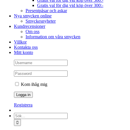
Gratis val för dig vid köp över 500:-
Gratis val för dig vid köp över 300:-
Presentpåsar och askar
Nya smycken online
Smyckesnyheter
Kundrecensioner
Om oss
Information om våra smycken
Villkor
Kontakta oss
Mitt konto
Kom ihåg mig
Registrera
Sök
efter: