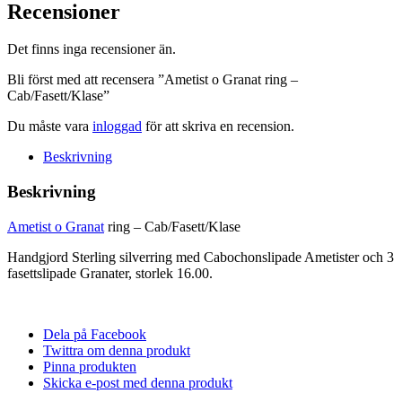
ring
Recensioner
-
Cab/Fasett/Klase
Det finns inga recensioner än.
mängd
Bli först med att recensera ”Ametist o Granat ring –
Cab/Fasett/Klase”
Du måste vara
inloggad
för att skriva en recension.
Beskrivning
Beskrivning
Ametist o Granat
ring – Cab/Fasett/Klase
Handgjord Sterling silverring med Cabochonslipade Ametister och 3
fasettslipade Granater, storlek 16.00.
Dela på Facebook
Twittra om denna produkt
Pinna produkten
Skicka e-post med denna produkt