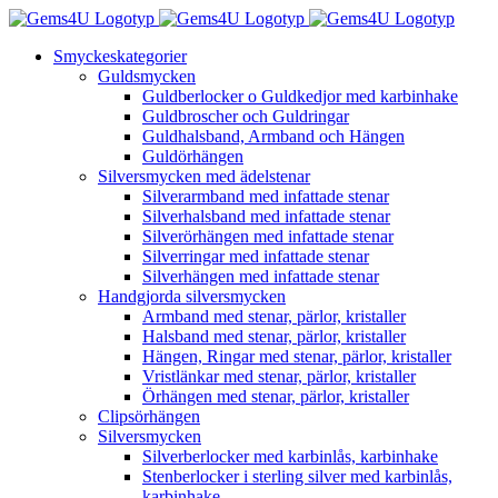
Fortsätt
till
Smyckeskategorier
innehållet
Guldsmycken
Guldberlocker o Guldkedjor med karbinhake
Guldbroscher och Guldringar
Guldhalsband, Armband och Hängen
Guldörhängen
Silversmycken med ädelstenar
Silverarmband med infattade stenar
Silverhalsband med infattade stenar
Silverörhängen med infattade stenar
Silverringar med infattade stenar
Silverhängen med infattade stenar
Handgjorda silversmycken
Armband med stenar, pärlor, kristaller
Halsband med stenar, pärlor, kristaller
Hängen, Ringar med stenar, pärlor, kristaller
Vristlänkar med stenar, pärlor, kristaller
Örhängen med stenar, pärlor, kristaller
Clipsörhängen
Silversmycken
Silverberlocker med karbinlås, karbinhake
Stenberlocker i sterling silver med karbinlås,
karbinhake