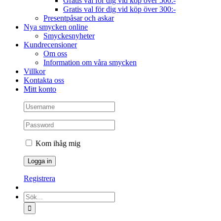
Gratis val för dig vid köp över 500:-
Gratis val för dig vid köp över 300:-
Presentpåsar och askar
Nya smycken online
Smyckesnyheter
Kundrecensioner
Om oss
Information om våra smycken
Villkor
Kontakta oss
Mitt konto
Kom ihåg mig
Registrera
Sök
efter: