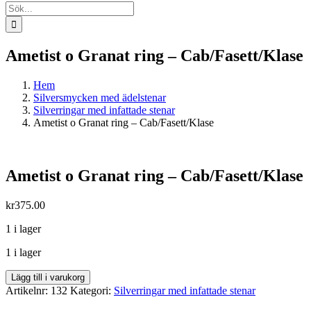
Sök
efter:
Ametist o Granat ring – Cab/Fasett/Klase
Hem
Silversmycken med ädelstenar
Silverringar med infattade stenar
Ametist o Granat ring – Cab/Fasett/Klase
Ametist o Granat ring – Cab/Fasett/Klase
kr
375.00
1 i lager
1 i lager
Ametist
Lägg till i varukorg
o
Artikelnr:
132
Kategori:
Silverringar med infattade stenar
Granat