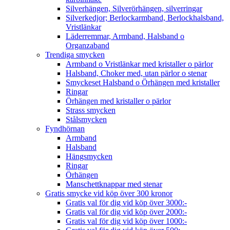
Silverhängen, Silverörhängen, silverringar
Silverkedjor; Berlockarmband, Berlockhalsband,
Vristlänkar
Läderremmar, Armband, Halsband o
Organzaband
Trendiga smycken
Armband o Vristlänkar med kristaller o pärlor
Halsband, Choker med, utan pärlor o stenar
Smyckeset Halsband o Örhängen med kristaller
Ringar
Örhängen med kristaller o pärlor
Strass smycken
Stålsmycken
Fyndhörnan
Armband
Halsband
Hängsmycken
Ringar
Örhängen
Manschettknappar med stenar
Gratis smycke vid köp över 300 kronor
Gratis val för dig vid köp över 3000:-
Gratis val för dig vid köp över 2000:-
Gratis val för dig vid köp över 1000:-