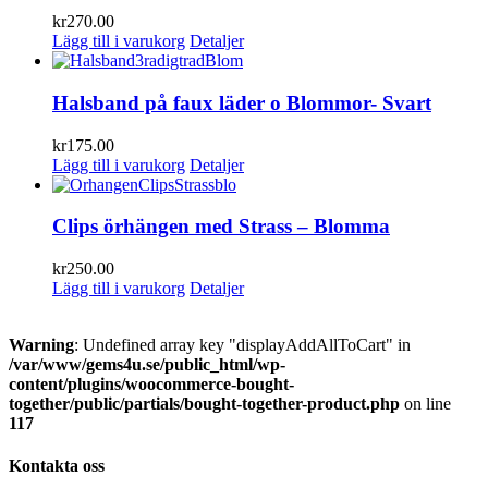
kr
270.00
Lägg till i varukorg
Detaljer
Halsband på faux läder o Blommor- Svart
kr
175.00
Lägg till i varukorg
Detaljer
Clips örhängen med Strass – Blomma
kr
250.00
Lägg till i varukorg
Detaljer
Warning
: Undefined array key "displayAddAllToCart" in
/var/www/gems4u.se/public_html/wp-
content/plugins/woocommerce-bought-
together/public/partials/bought-together-product.php
on line
117
Kontakta oss