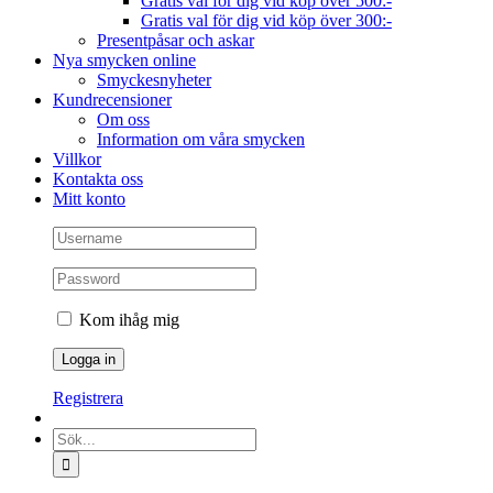
Gratis val för dig vid köp över 500:-
Gratis val för dig vid köp över 300:-
Presentpåsar och askar
Nya smycken online
Smyckesnyheter
Kundrecensioner
Om oss
Information om våra smycken
Villkor
Kontakta oss
Mitt konto
Kom ihåg mig
Registrera
Sök
efter: