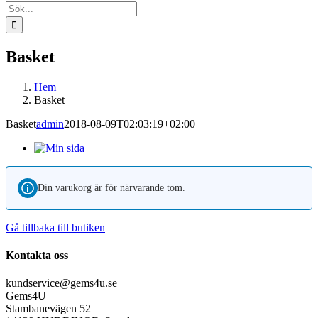
Sök
efter:
Basket
Hem
Basket
Basket
admin
2018-08-09T02:03:19+02:00
Din varukorg är för närvarande tom.
Gå tillbaka till butiken
Kontakta oss
kundservice@gems4u.se
Gems4U
Stambanevägen 52