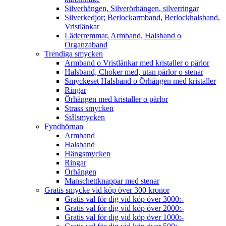
Silverhängen, Silverörhängen, silverringar
Silverkedjor; Berlockarmband, Berlockhalsband,
Vristlänkar
Läderremmar, Armband, Halsband o
Organzaband
Trendiga smycken
Armband o Vristlänkar med kristaller o pärlor
Halsband, Choker med, utan pärlor o stenar
Smyckeset Halsband o Örhängen med kristaller
Ringar
Örhängen med kristaller o pärlor
Strass smycken
Stålsmycken
Fyndhörnan
Armband
Halsband
Hängsmycken
Ringar
Örhängen
Manschettknappar med stenar
Gratis smycke vid köp över 300 kronor
Gratis val för dig vid köp över 3000:-
Gratis val för dig vid köp över 2000:-
Gratis val för dig vid köp över 1000:-