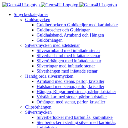
Fortsätt
till
Smyckeskategorier
innehållet
Guldsmycken
Guldberlocker o Guldkedjor med karbinhake
Guldbroscher och Guldringar
Guldhalsband, Armband och Hängen
Guldörhängen
Silversmycken med ädelstenar
Silverarmband med infattade stenar
Silverhalsband med infattade stenar
Silverörhängen med infattade stenar
Silverringar med infattade stenar
Silverhängen med infattade stenar
Handgjorda silversmycken
Armband med stenar, pärlor, kristaller
Halsband med stenar, pärlor, kristaller
Hängen, Ringar med stenar, pärlor, kristaller
Vristlänkar med stenar, pärlor, kristaller
Örhängen med stenar, pärlor, kristaller
Clipsörhängen
Silversmycken
Silverberlocker med karbinlås, karbinhake
Stenberlocker i sterling silver med karbinlås,
karbinhake