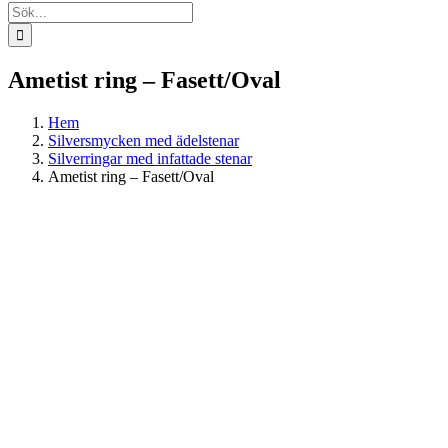
Sök
efter:
Ametist ring – Fasett/Oval
Hem
Silversmycken med ädelstenar
Silverringar med infattade stenar
Ametist ring – Fasett/Oval