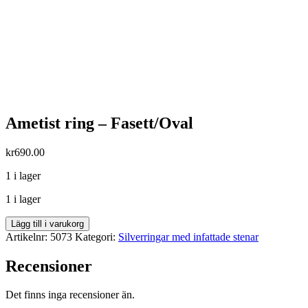
Ametist ring – Fasett/Oval
kr
690.00
1 i lager
1 i lager
Ametist
Lägg till i varukorg
ring
Artikelnr:
5073
Kategori:
Silverringar med infattade stenar
-
Fasett/Oval
Recensioner
mängd
Det finns inga recensioner än.