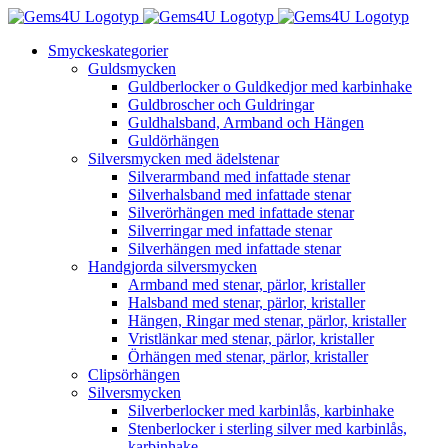
Fortsätt
till
Smyckeskategorier
innehållet
Guldsmycken
Guldberlocker o Guldkedjor med karbinhake
Guldbroscher och Guldringar
Guldhalsband, Armband och Hängen
Guldörhängen
Silversmycken med ädelstenar
Silverarmband med infattade stenar
Silverhalsband med infattade stenar
Silverörhängen med infattade stenar
Silverringar med infattade stenar
Silverhängen med infattade stenar
Handgjorda silversmycken
Armband med stenar, pärlor, kristaller
Halsband med stenar, pärlor, kristaller
Hängen, Ringar med stenar, pärlor, kristaller
Vristlänkar med stenar, pärlor, kristaller
Örhängen med stenar, pärlor, kristaller
Clipsörhängen
Silversmycken
Silverberlocker med karbinlås, karbinhake
Stenberlocker i sterling silver med karbinlås,
karbinhake