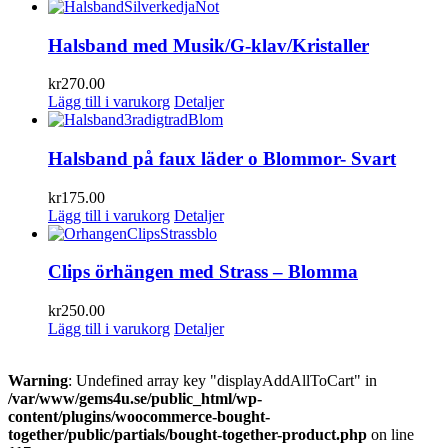
Halsband med Musik/G-klav/Kristaller
kr
270.00
Lägg till i varukorg
Detaljer
Halsband på faux läder o Blommor- Svart
kr
175.00
Lägg till i varukorg
Detaljer
Clips örhängen med Strass – Blomma
kr
250.00
Lägg till i varukorg
Detaljer
Warning
: Undefined array key "displayAddAllToCart" in
/var/www/gems4u.se/public_html/wp-
content/plugins/woocommerce-bought-
together/public/partials/bought-together-product.php
on line