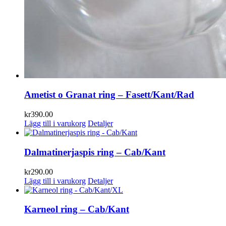
Ametist o Granat ring – Fasett/Kant/Rad
kr
390.00
Lägg till i varukorg
Detaljer
Dalmatinerjaspis ring – Cab/Kant
kr
290.00
Lägg till i varukorg
Detaljer
Karneol ring – Cab/Kant