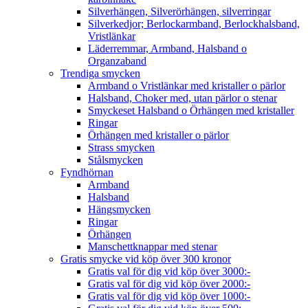
Silverhängen, Silverörhängen, silverringar
Silverkedjor; Berlockarmband, Berlockhalsband,
Vristlänkar
Läderremmar, Armband, Halsband o
Organzaband
Trendiga smycken
Armband o Vristlänkar med kristaller o pärlor
Halsband, Choker med, utan pärlor o stenar
Smyckeset Halsband o Örhängen med kristaller
Ringar
Örhängen med kristaller o pärlor
Strass smycken
Stålsmycken
Fyndhörnan
Armband
Halsband
Hängsmycken
Ringar
Örhängen
Manschettknappar med stenar
Gratis smycke vid köp över 300 kronor
Gratis val för dig vid köp över 3000:-
Gratis val för dig vid köp över 2000:-
Gratis val för dig vid köp över 1000:-