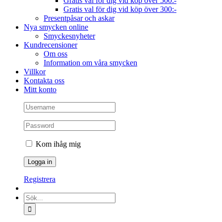
Gratis val för dig vid köp över 500:-
Gratis val för dig vid köp över 300:-
Presentpåsar och askar
Nya smycken online
Smyckesnyheter
Kundrecensioner
Om oss
Information om våra smycken
Villkor
Kontakta oss
Mitt konto
Kom ihåg mig
Registrera
Sök
efter: