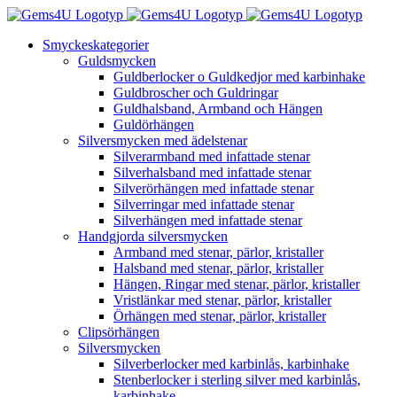
Fortsätt
till
Smyckeskategorier
innehållet
Guldsmycken
Guldberlocker o Guldkedjor med karbinhake
Guldbroscher och Guldringar
Guldhalsband, Armband och Hängen
Guldörhängen
Silversmycken med ädelstenar
Silverarmband med infattade stenar
Silverhalsband med infattade stenar
Silverörhängen med infattade stenar
Silverringar med infattade stenar
Silverhängen med infattade stenar
Handgjorda silversmycken
Armband med stenar, pärlor, kristaller
Halsband med stenar, pärlor, kristaller
Hängen, Ringar med stenar, pärlor, kristaller
Vristlänkar med stenar, pärlor, kristaller
Örhängen med stenar, pärlor, kristaller
Clipsörhängen
Silversmycken
Silverberlocker med karbinlås, karbinhake
Stenberlocker i sterling silver med karbinlås,
karbinhake