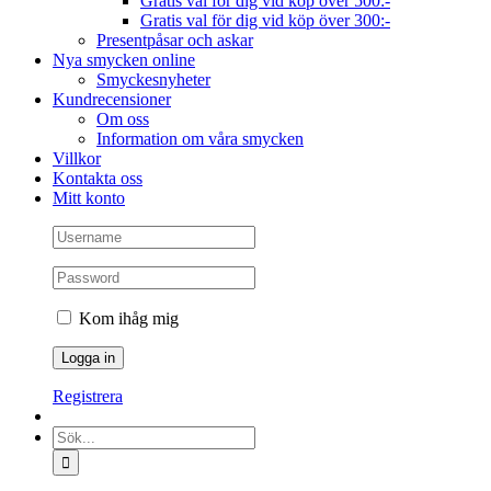
Gratis val för dig vid köp över 500:-
Gratis val för dig vid köp över 300:-
Presentpåsar och askar
Nya smycken online
Smyckesnyheter
Kundrecensioner
Om oss
Information om våra smycken
Villkor
Kontakta oss
Mitt konto
Kom ihåg mig
Registrera
Sök
efter: