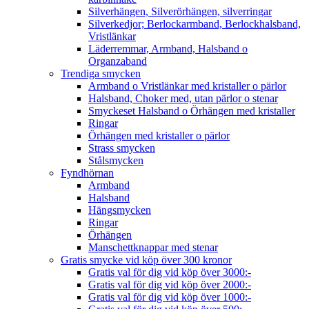
Silverhängen, Silverörhängen, silverringar
Silverkedjor; Berlockarmband, Berlockhalsband,
Vristlänkar
Läderremmar, Armband, Halsband o
Organzaband
Trendiga smycken
Armband o Vristlänkar med kristaller o pärlor
Halsband, Choker med, utan pärlor o stenar
Smyckeset Halsband o Örhängen med kristaller
Ringar
Örhängen med kristaller o pärlor
Strass smycken
Stålsmycken
Fyndhörnan
Armband
Halsband
Hängsmycken
Ringar
Örhängen
Manschettknappar med stenar
Gratis smycke vid köp över 300 kronor
Gratis val för dig vid köp över 3000:-
Gratis val för dig vid köp över 2000:-
Gratis val för dig vid köp över 1000:-