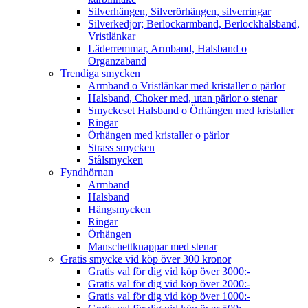
Silverhängen, Silverörhängen, silverringar
Silverkedjor; Berlockarmband, Berlockhalsband,
Vristlänkar
Läderremmar, Armband, Halsband o
Organzaband
Trendiga smycken
Armband o Vristlänkar med kristaller o pärlor
Halsband, Choker med, utan pärlor o stenar
Smyckeset Halsband o Örhängen med kristaller
Ringar
Örhängen med kristaller o pärlor
Strass smycken
Stålsmycken
Fyndhörnan
Armband
Halsband
Hängsmycken
Ringar
Örhängen
Manschettknappar med stenar
Gratis smycke vid köp över 300 kronor
Gratis val för dig vid köp över 3000:-
Gratis val för dig vid köp över 2000:-
Gratis val för dig vid köp över 1000:-