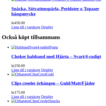
Snäcka, Sötvattenspärla, Peridoter o Topaser
hängsmycke
kr
450.00
Lägg till i varukorg
Detaljer
Också köpt tillsammans
Choker halsband med Hjärta – Svart/4-radigt
kr
250.00
Lägg till i varukorg
Detaljer
Clips creoler örhängen – Guld/Matt/Fjäder
kr
175.00
Lägg till i varukorg
Detaljer