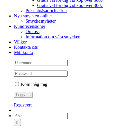
Gratis val för dig vid köp över 500:-
Gratis val för dig vid köp över 300:-
Presentpåsar och askar
Nya smycken online
Smyckesnyheter
Kundrecensioner
Om oss
Information om våra smycken
Villkor
Kontakta oss
Mitt konto
Kom ihåg mig
Registrera
Sök
efter: