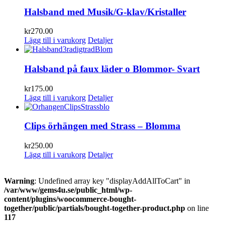
Halsband med Musik/G-klav/Kristaller
kr
270.00
Lägg till i varukorg
Detaljer
Halsband på faux läder o Blommor- Svart
kr
175.00
Lägg till i varukorg
Detaljer
Clips örhängen med Strass – Blomma
kr
250.00
Lägg till i varukorg
Detaljer
Warning
: Undefined array key "displayAddAllToCart" in
/var/www/gems4u.se/public_html/wp-
content/plugins/woocommerce-bought-
together/public/partials/bought-together-product.php
on line
117