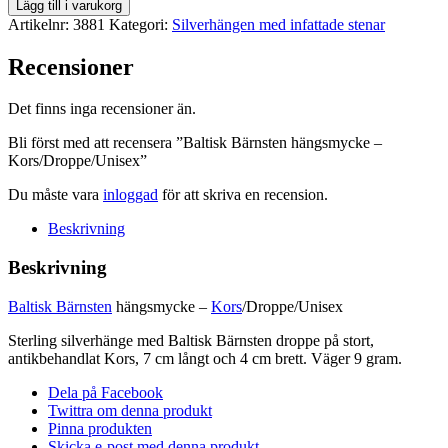
Baltisk
Lägg till i varukorg
Bärnsten
Artikelnr:
3881
Kategori:
Silverhängen med infattade stenar
hängsmycke
-
Recensioner
Kors/Droppe/Unisex
mängd
Det finns inga recensioner än.
Bli först med att recensera ”Baltisk Bärnsten hängsmycke –
Kors/Droppe/Unisex”
Du måste vara
inloggad
för att skriva en recension.
Beskrivning
Beskrivning
Baltisk Bärnsten
hängsmycke –
Kors
/Droppe/Unisex
Sterling silverhänge med Baltisk Bärnsten droppe på stort,
antikbehandlat Kors, 7 cm långt och 4 cm brett. Väger 9 gram.
Dela på Facebook
Twittra om denna produkt
Pinna produkten
Skicka e-post med denna produkt