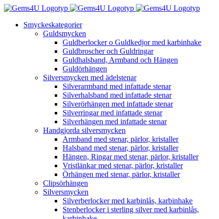
Fortsätt
till
Smyckeskategorier
innehållet
Guldsmycken
Guldberlocker o Guldkedjor med karbinhake
Guldbroscher och Guldringar
Guldhalsband, Armband och Hängen
Guldörhängen
Silversmycken med ädelstenar
Silverarmband med infattade stenar
Silverhalsband med infattade stenar
Silverörhängen med infattade stenar
Silverringar med infattade stenar
Silverhängen med infattade stenar
Handgjorda silversmycken
Armband med stenar, pärlor, kristaller
Halsband med stenar, pärlor, kristaller
Hängen, Ringar med stenar, pärlor, kristaller
Vristlänkar med stenar, pärlor, kristaller
Örhängen med stenar, pärlor, kristaller
Clipsörhängen
Silversmycken
Silverberlocker med karbinlås, karbinhake
Stenberlocker i sterling silver med karbinlås,
karbinhake