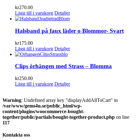
kr
270.00
Lägg till i varukorg
Detaljer
Halsband på faux läder o Blommor- Svart
kr
175.00
Lägg till i varukorg
Detaljer
Clips örhängen med Strass – Blomma
kr
250.00
Lägg till i varukorg
Detaljer
Warning
: Undefined array key "displayAddAllToCart" in
/var/www/gems4u.se/public_html/wp-
content/plugins/woocommerce-bought-
together/public/partials/bought-together-product.php
on line
117
Kontakta oss