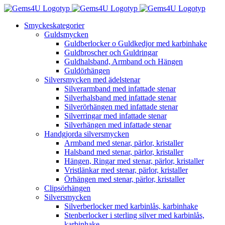
Fortsätt
till
Smyckeskategorier
innehållet
Guldsmycken
Guldberlocker o Guldkedjor med karbinhake
Guldbroscher och Guldringar
Guldhalsband, Armband och Hängen
Guldörhängen
Silversmycken med ädelstenar
Silverarmband med infattade stenar
Silverhalsband med infattade stenar
Silverörhängen med infattade stenar
Silverringar med infattade stenar
Silverhängen med infattade stenar
Handgjorda silversmycken
Armband med stenar, pärlor, kristaller
Halsband med stenar, pärlor, kristaller
Hängen, Ringar med stenar, pärlor, kristaller
Vristlänkar med stenar, pärlor, kristaller
Örhängen med stenar, pärlor, kristaller
Clipsörhängen
Silversmycken
Silverberlocker med karbinlås, karbinhake
Stenberlocker i sterling silver med karbinlås,
karbinhake