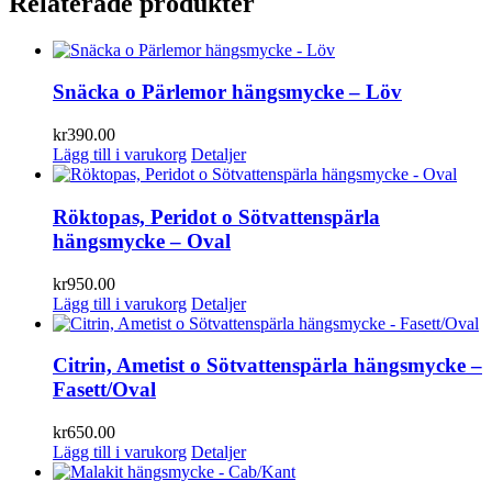
Relaterade produkter
Snäcka o Pärlemor hängsmycke – Löv
kr
390.00
Lägg till i varukorg
Detaljer
Röktopas, Peridot o Sötvattenspärla
hängsmycke – Oval
kr
950.00
Lägg till i varukorg
Detaljer
Citrin, Ametist o Sötvattenspärla hängsmycke –
Fasett/Oval
kr
650.00
Lägg till i varukorg
Detaljer