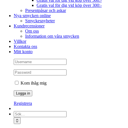
Gratis val för dig vid köp över 500:-
Gratis val för dig vid köp över 300:-
Presentpåsar och askar
Nya smycken online
Smyckesnyheter
Kundrecensioner
Om oss
Information om våra smycken
Villkor
Kontakta oss
Mitt konto
Kom ihåg mig
Registrera
Sök
efter: