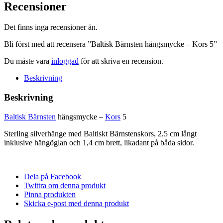
-
Recensioner
Kors
5
Det finns inga recensioner än.
mängd
Bli först med att recensera ”Baltisk Bärnsten hängsmycke – Kors 5”
Du måste vara
inloggad
för att skriva en recension.
Beskrivning
Beskrivning
Baltisk Bärnsten
hängsmycke –
Kors
5
Sterling silverhänge med Baltiskt Bärnstenskors, 2,5 cm långt
inklusive hängöglan och 1,4 cm brett, likadant på båda sidor.
Dela på Facebook
Twittra om denna produkt
Pinna produkten
Skicka e-post med denna produkt