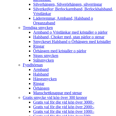
Silverhängen, Silverörhängen, silverringar
Silverkedjor; Berlockarmband, Berlockhalsband,
Vristlänkar
Läderremmar, Armband, Halsband o
Organzaband
Trendiga smycken
Armband o Vristlänkar med kristaller o pärlor
Halsband, Choker med, utan pärlor o stenar
Smyckeset Halsband o Örhängen med kristaller
Ringar
Örhängen med kristaller o pärlor
Strass smycken
Stålsmycken
Fyndhörnan
Armband
Halsband
Hängsmycken
Ringar
Örhängen
Manschettknappar med stenar
Gratis smycke vid köp över 300 kronor
Gratis val för dig vid köp över 3000:-
Gratis val för dig vid köp över 2000:-
Gratis val för dig vid köp över 1000:-