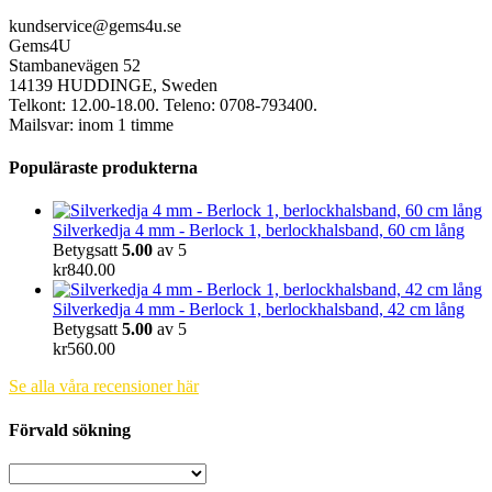
kundservice@gems4u.se
Gems4U
Stambanevägen 52
14139 HUDDINGE, Sweden
Telkont: 12.00-18.00. Teleno: 0708-793400.
Mailsvar: inom 1 timme
Populäraste produkterna
Silverkedja 4 mm - Berlock 1, berlockhalsband, 60 cm lång
Betygsatt
5.00
av 5
kr
840.00
Silverkedja 4 mm - Berlock 1, berlockhalsband, 42 cm lång
Betygsatt
5.00
av 5
kr
560.00
Se alla våra recensioner här
Förvald sökning