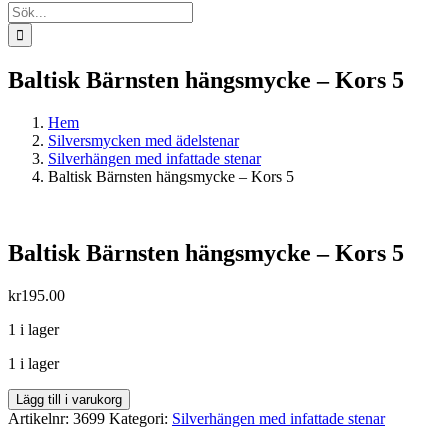
Sök
efter:
Baltisk Bärnsten hängsmycke – Kors 5
Hem
Silversmycken med ädelstenar
Silverhängen med infattade stenar
Baltisk Bärnsten hängsmycke – Kors 5
Baltisk Bärnsten hängsmycke – Kors 5
kr
195.00
1 i lager
1 i lager
Baltisk
Lägg till i varukorg
Bärnsten
Artikelnr:
3699
Kategori:
Silverhängen med infattade stenar
hängsmycke