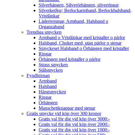
Silverhängen, Silverörhängen, silverringar
Silverkedjor; Berlockarmband, Berlockhalsband,
Vristlänkar
Läderremmar, Armband, Halsband o
Organzaband
Trendiga smycken
Armband o Vristlänkar med kristaller o pärlor
Halsband, Choker med, utan pärlor o stenar
Smyckeset Halsband o Örhängen med kristaller
Ringar
Örhängen med kristaller o pärlor
Strass smycken
Stålsmycken
Fyndhörnan
Armband
Halsband
Hängsmycken
Ringar
Örhängen
Manschettknappar med stenar
Gratis smycke vid köp över 300 kronor
Gratis val för dig vid köp över 3000:-
Gratis val för dig vid köp över 2000:-
Gratis val för dig vid köp över 1000:-