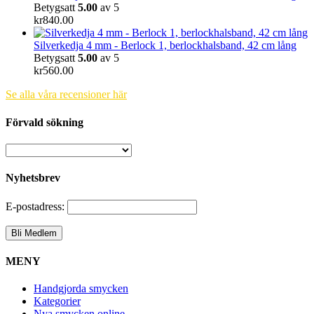
Betygsatt
5.00
av 5
kr
840.00
Silverkedja 4 mm - Berlock 1, berlockhalsband, 42 cm lång
Betygsatt
5.00
av 5
kr
560.00
Se alla våra recensioner här
Förvald sökning
Nyhetsbrev
E-postadress:
MENY
Handgjorda smycken
Kategorier
Nya smycken online