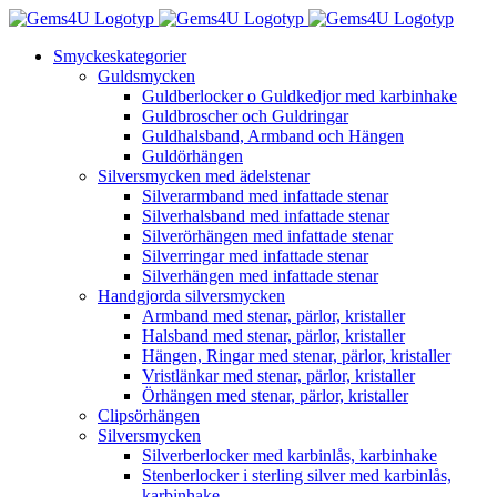
Fortsätt
till
Smyckeskategorier
innehållet
Guldsmycken
Guldberlocker o Guldkedjor med karbinhake
Guldbroscher och Guldringar
Guldhalsband, Armband och Hängen
Guldörhängen
Silversmycken med ädelstenar
Silverarmband med infattade stenar
Silverhalsband med infattade stenar
Silverörhängen med infattade stenar
Silverringar med infattade stenar
Silverhängen med infattade stenar
Handgjorda silversmycken
Armband med stenar, pärlor, kristaller
Halsband med stenar, pärlor, kristaller
Hängen, Ringar med stenar, pärlor, kristaller
Vristlänkar med stenar, pärlor, kristaller
Örhängen med stenar, pärlor, kristaller
Clipsörhängen
Silversmycken
Silverberlocker med karbinlås, karbinhake
Stenberlocker i sterling silver med karbinlås,
karbinhake