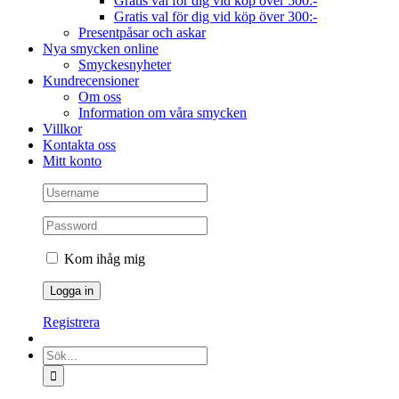
Gratis val för dig vid köp över 500:-
Gratis val för dig vid köp över 300:-
Presentpåsar och askar
Nya smycken online
Smyckesnyheter
Kundrecensioner
Om oss
Information om våra smycken
Villkor
Kontakta oss
Mitt konto
Kom ihåg mig
Registrera
Sök
efter: