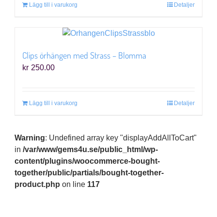
Lägg till i varukorg
Detaljer
Clips örhängen med Strass – Blomma
kr
250.00
Lägg till i varukorg
Detaljer
Warning
: Undefined array key "displayAddAllToCart"
in
/var/www/gems4u.se/public_html/wp-
content/plugins/woocommerce-bought-
together/public/partials/bought-together-
product.php
on line
117