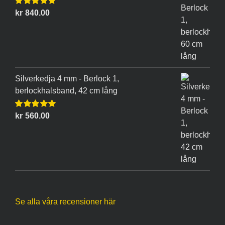
Betygsatt
kr
840.00
5.00
av 5
Silverkedja 4 mm - Berlock 1,
berlockhalsband, 42 cm lång
Betygsatt
kr
560.00
5.00
av 5
Se alla våra recensioner här