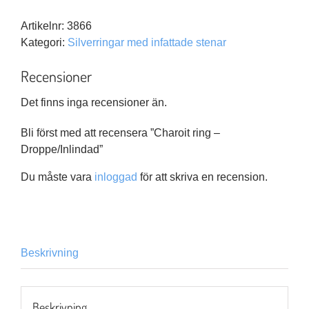
-
Artikelnr:
3866
Droppe/Inlindad
Kategori:
Silverringar med infattade stenar
mängd
Recensioner
Det finns inga recensioner än.
Bli först med att recensera ”Charoit ring –
Droppe/Inlindad”
Du måste vara
inloggad
för att skriva en recension.
Beskrivning
Beskrivning