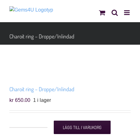
Fortsätt
till
innehållet
Charoit ring – Droppe/Inlindad
Charoit ring – Droppe/Inlindad
kr
650.00
1 i lager
LÄGG TILL I VARUKORG
Charoit
ring