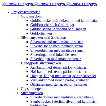
Fortsätt
till
Smyckeskategorier
innehållet
Guldsmycken
Guldberlocker o Guldkedjor med karbinhake
Guldbroscher och Guldringar
Guldhalsband, Armband och Hängen
Guldörhängen
Silversmycken med ädelstenar
Silverarmband med infattade stenar
Silverhalsband med infattade stenar
Silverörhängen med infattade stenar
Silverringar med infattade stenar
Silverhängen med infattade stenar
Handgjorda silversmycken
Armband med stenar, pärlor, kristaller
Halsband med stenar, pärlor, kristaller
Hängen, Ringar med stenar, pärlor, kristaller
Vristlänkar med stenar, pärlor, kristaller
Örhängen med stenar, pärlor, kristaller
Clipsörhängen
Silversmycken
Silverberlocker med karbinlås, karbinhake
Stenberlocker i sterling silver med karbinlås,
karbinhake