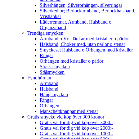
Silverhängen, Silverörhängen, silverringar
Silverkedjor; Berlockarmband, Berlockhalsband,
Vristlänkar
Läderremmar, Armband, Halsband o
Organzaband
Trendiga smycken
Armband o Vristlänkar med kristaller o pärlor
Halsband, Choker med, utan pärlor o stenar
Smyckeset Halsband o Örhängen med kristaller
Ringar
Örhängen med kristaller o pärlor
Strass smycken
Stålsmycken
Fyndhörnan
Armband
Halsband
Hängsmycken
Ringar
Örhängen
Manschettknappar med stenar
Gratis smycke vid köp över 300 kronor
Gratis val för dig vid köp över 3000:-
Gratis val för dig vid köp över 2000:-
Gratis val för dig vid köp över 1000:-