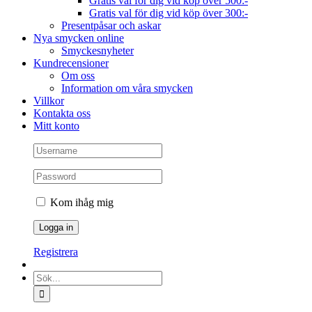
Gratis val för dig vid köp över 500:-
Gratis val för dig vid köp över 300:-
Presentpåsar och askar
Nya smycken online
Smyckesnyheter
Kundrecensioner
Om oss
Information om våra smycken
Villkor
Kontakta oss
Mitt konto
Kom ihåg mig
Registrera
Sök
efter: