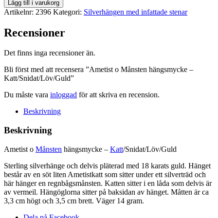
Ametist
Lägg till i varukorg
o
Artikelnr:
2396
Kategori:
Silverhängen med infattade stenar
Månsten
hängsmycke
Recensioner
-
Katt/Snidat/Löv/Guld
Det finns inga recensioner än.
mängd
Bli först med att recensera ”Ametist o Månsten hängsmycke –
Katt/Snidat/Löv/Guld”
Du måste vara
inloggad
för att skriva en recension.
Beskrivning
Beskrivning
Ametist o
Månsten
hängsmycke –
Katt
/Snidat/Löv/Guld
Sterling silverhänge och delvis pläterad med 18 karats guld. Hänget
består av en söt liten Ametistkatt som sitter under ett silverträd och
här hänger en regnbågsmånsten. Katten sitter i en låda som delvis är
av vermeil. Hängöglorna sitter på baksidan av hänget. Måtten är ca
3,3 cm högt och 3,5 cm brett. Väger 14 gram.
Dela på Facebook