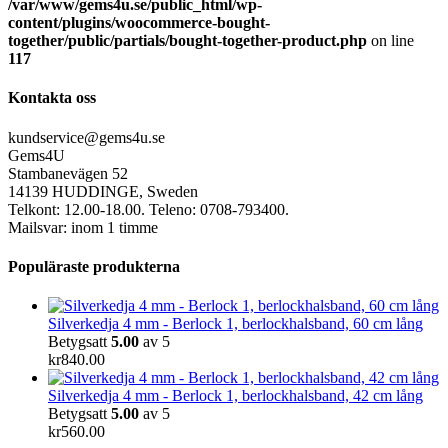
/var/www/gems4u.se/public_html/wp-
content/plugins/woocommerce-bought-
together/public/partials/bought-together-product.php
on line
117
Kontakta oss
kundservice@gems4u.se
Gems4U
Stambanevägen 52
14139 HUDDINGE, Sweden
Telkont: 12.00-18.00. Teleno: 0708-793400.
Mailsvar: inom 1 timme
Populäraste produkterna
Silverkedja 4 mm - Berlock 1, berlockhalsband, 60 cm lång
Betygsatt
5.00
av 5
kr
840.00
Silverkedja 4 mm - Berlock 1, berlockhalsband, 42 cm lång
Betygsatt
5.00
av 5
kr
560.00