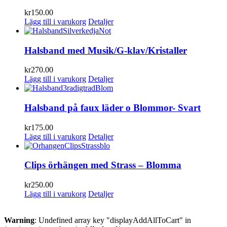
kr
150.00
Lägg till i varukorg
Detaljer
Halsband med Musik/G-klav/Kristaller
kr
270.00
Lägg till i varukorg
Detaljer
Halsband på faux läder o Blommor- Svart
kr
175.00
Lägg till i varukorg
Detaljer
Clips örhängen med Strass – Blomma
kr
250.00
Lägg till i varukorg
Detaljer
Warning
: Undefined array key "displayAddAllToCart" in