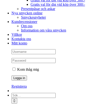
Gratis val för dig vid köp över 500:-
Gratis val för dig vid köp över 300:-
Presentpåsar och askar
Nya smycken online
Smyckesnyheter
Kundrecensioner
Om oss
Information om våra smycken
Villkor
Kontakta oss
Mitt konto
Kom ihåg mig
Registrera
Sök
efter: