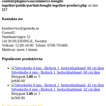
content/plugins/woocommerce-bought-
together/public/partials/bought-together-product.php
on line
117
Kontakta oss
kundservice@gems4u.se
Gems4U
Stambanevägen 52
14139 HUDDINGE, Sweden
Telkont: 12.00-18.00. Teleno: 0708-793400.
Mailsvar: inom 1 timme
Populäraste produkterna
Silverkedja 4 mm - Berlock 1, berlockhalsband, 60 cm lång
Betygsatt
5.00
av 5
kr
840.00
Silverkedja 4 mm - Berlock 1, berlockhalsband, 42 cm lång
Betygsatt
5.00
av 5
kr
560.00
Se alla våra recensioner här