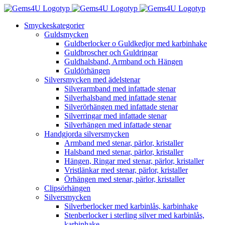
Fortsätt
till
Smyckeskategorier
innehållet
Guldsmycken
Guldberlocker o Guldkedjor med karbinhake
Guldbroscher och Guldringar
Guldhalsband, Armband och Hängen
Guldörhängen
Silversmycken med ädelstenar
Silverarmband med infattade stenar
Silverhalsband med infattade stenar
Silverörhängen med infattade stenar
Silverringar med infattade stenar
Silverhängen med infattade stenar
Handgjorda silversmycken
Armband med stenar, pärlor, kristaller
Halsband med stenar, pärlor, kristaller
Hängen, Ringar med stenar, pärlor, kristaller
Vristlänkar med stenar, pärlor, kristaller
Örhängen med stenar, pärlor, kristaller
Clipsörhängen
Silversmycken
Silverberlocker med karbinlås, karbinhake
Stenberlocker i sterling silver med karbinlås,
karbinhake