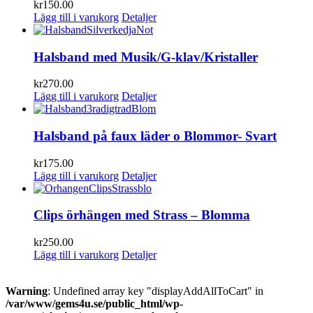
kr
150.00
Lägg till i varukorg
Detaljer
Halsband med Musik/G-klav/Kristaller
kr
270.00
Lägg till i varukorg
Detaljer
Halsband på faux läder o Blommor- Svart
kr
175.00
Lägg till i varukorg
Detaljer
Clips örhängen med Strass – Blomma
kr
250.00
Lägg till i varukorg
Detaljer
Warning
: Undefined array key "displayAddAllToCart" in
/var/www/gems4u.se/public_html/wp-