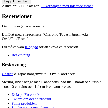
Charoit
Lägg till i varukorg
o
Artikelnr:
3906
Kategori:
Silverhängen med infattade stenar
Topas
hängsmycke
Recensioner
-
Oval/Cab/Fasett
Det finns inga recensioner än.
mängd
Bli först med att recensera ”Charoit o Topas hängsmycke –
Oval/Cab/Fasett”
Du måste vara
inloggad
för att skriva en recension.
Beskrivning
Beskrivning
Charoit
o Topas hängsmycke – Oval/Cab/Fasett
Sterling silver hänge med Cabochonslipad lila Charoit och ljusblå
Topas 5 cm lång och 1,5 cm brett som bredast.
Dela på Facebook
Twittra om denna produkt
Pinna produkten
Skicka e-post med denna produkt