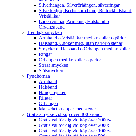
Silverhängen, Silverörhängen, silverringar
Silverkedjor; Berlockarmband, Berlockhalsband,
Vristlänkar
Läderremmar, Armband, Halsband o
Organzaband
Trendiga smycken
Armband o Vristlänkar med kristaller o pärlor
Halsband, Choker med, utan pärlor o stenar
Smyckeset Halsband o Örhängen med kristaller
Ringar
Örhängen med kristaller o pärlor
Strass smycken
Stålsmycken
Fyndhörnan
Armband
Halsband
Hängsmycken
Ringar
Örhängen
Manschettknappar med stenar
Gratis smycke vid köp över 300 kronor
Gratis val för dig vid köp över 3000:-
Gratis val för dig vid köp över 2000:-
Gratis val för dig vid köp över 1000:-