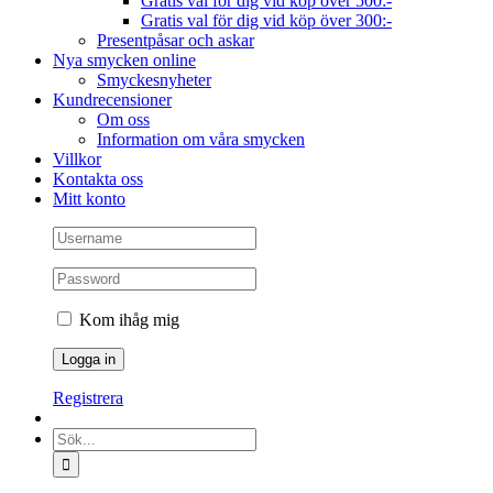
Gratis val för dig vid köp över 500:-
Gratis val för dig vid köp över 300:-
Presentpåsar och askar
Nya smycken online
Smyckesnyheter
Kundrecensioner
Om oss
Information om våra smycken
Villkor
Kontakta oss
Mitt konto
Kom ihåg mig
Registrera
Sök
efter: