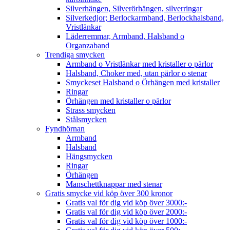
Silverhängen, Silverörhängen, silverringar
Silverkedjor; Berlockarmband, Berlockhalsband,
Vristlänkar
Läderremmar, Armband, Halsband o
Organzaband
Trendiga smycken
Armband o Vristlänkar med kristaller o pärlor
Halsband, Choker med, utan pärlor o stenar
Smyckeset Halsband o Örhängen med kristaller
Ringar
Örhängen med kristaller o pärlor
Strass smycken
Stålsmycken
Fyndhörnan
Armband
Halsband
Hängsmycken
Ringar
Örhängen
Manschettknappar med stenar
Gratis smycke vid köp över 300 kronor
Gratis val för dig vid köp över 3000:-
Gratis val för dig vid köp över 2000:-
Gratis val för dig vid köp över 1000:-