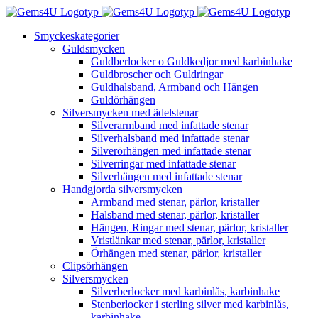
Fortsätt
till
Smyckeskategorier
innehållet
Guldsmycken
Guldberlocker o Guldkedjor med karbinhake
Guldbroscher och Guldringar
Guldhalsband, Armband och Hängen
Guldörhängen
Silversmycken med ädelstenar
Silverarmband med infattade stenar
Silverhalsband med infattade stenar
Silverörhängen med infattade stenar
Silverringar med infattade stenar
Silverhängen med infattade stenar
Handgjorda silversmycken
Armband med stenar, pärlor, kristaller
Halsband med stenar, pärlor, kristaller
Hängen, Ringar med stenar, pärlor, kristaller
Vristlänkar med stenar, pärlor, kristaller
Örhängen med stenar, pärlor, kristaller
Clipsörhängen
Silversmycken
Silverberlocker med karbinlås, karbinhake
Stenberlocker i sterling silver med karbinlås,
karbinhake