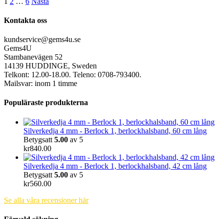
1
2
…
6
Nästa
Kontakta oss
kundservice@gems4u.se
Gems4U
Stambanevägen 52
14139 HUDDINGE, Sweden
Telkont: 12.00-18.00. Teleno: 0708-793400.
Mailsvar: inom 1 timme
Populäraste produkterna
Silverkedja 4 mm - Berlock 1, berlockhalsband, 60 cm lång
Betygsatt
5.00
av 5
kr
840.00
Silverkedja 4 mm - Berlock 1, berlockhalsband, 42 cm lång
Betygsatt
5.00
av 5
kr
560.00
Se alla våra recensioner här