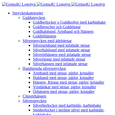
Fortsätt
till
Smyckeskategorier
innehållet
Guldsmycken
Guldberlocker o Guldkedjor med karbinhake
Guldbroscher och Guldringar
Guldhalsband, Armband och Hängen
Guldörhängen
Silversmycken med ädelstenar
Silverarmband med infattade stenar
Silverhalsband med infattade stenar
Silverörhängen med infattade stenar
Silverringar med infattade stenar
Silverhängen med infattade stenar
Handgjorda silversmycken
Armband med stenar, pärlor, kristaller
Halsband med stenar, pärlor, kristaller
Hängen, Ringar med stenar, pärlor, kristaller
Vristlänkar med stenar, pärlor, kristaller
Örhängen med stenar, pärlor, kristaller
Clipsörhängen
Silversmycken
Silverberlocker med karbinlås, karbinhake
Stenberlocker i sterling silver med karbinlås,
karbinhake