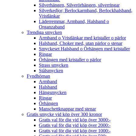
Silverhängen, Silverörhängen, silverringar
Silverkedjor; Berlockarmband, Berlockhalsband,
Vristlänkar
Läderremmar, Armband, Halsband o
Organzaband
Trendiga smycken
Armband o Vristlänkar med kristaller o pärlor
Halsband, Choker med, utan pärlor o stenar
Smyckeset Halsband o Örhängen med kristaller
Ringar
Örhängen med kristaller o pärlor
Strass smycken
Stålsmycken
Fyndhörnan
Armband
Halsband
Hängsmycken
Ringar
Örhängen
Manschettknappar med stenar
Gratis smycke vid köp över 300 kronor
Gratis val för dig vid köp över 3000:-
Gratis val för dig vid köp över 2000:-
Gratis val för dig vid köp över 1000:-