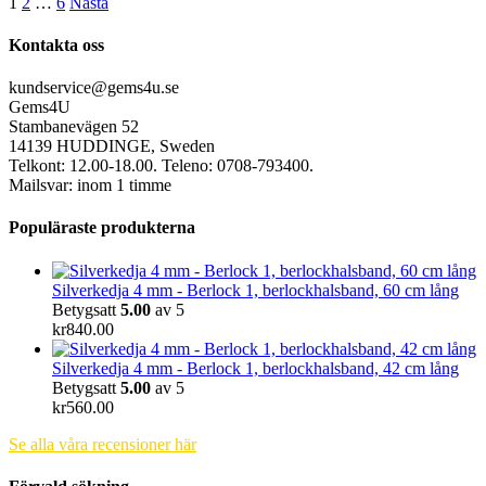
1
2
…
6
Nästa
Kontakta oss
kundservice@gems4u.se
Gems4U
Stambanevägen 52
14139 HUDDINGE, Sweden
Telkont: 12.00-18.00. Teleno: 0708-793400.
Mailsvar: inom 1 timme
Populäraste produkterna
Silverkedja 4 mm - Berlock 1, berlockhalsband, 60 cm lång
Betygsatt
5.00
av 5
kr
840.00
Silverkedja 4 mm - Berlock 1, berlockhalsband, 42 cm lång
Betygsatt
5.00
av 5
kr
560.00
Se alla våra recensioner här