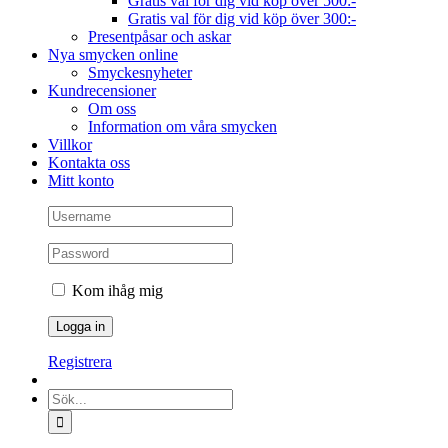
Gratis val för dig vid köp över 500:-
Gratis val för dig vid köp över 300:-
Presentpåsar och askar
Nya smycken online
Smyckesnyheter
Kundrecensioner
Om oss
Information om våra smycken
Villkor
Kontakta oss
Mitt konto
Kom ihåg mig
Registrera
Sök
efter: