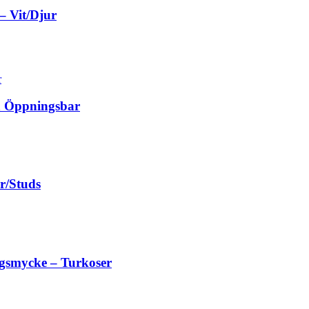
– Vit/Djur
ta Öppningsbar
r/Studs
gsmycke – Turkoser