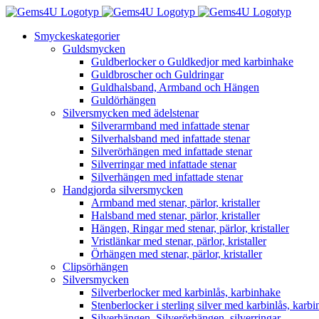
Fortsätt
till
Smyckeskategorier
innehållet
Guldsmycken
Guldberlocker o Guldkedjor med karbinhake
Guldbroscher och Guldringar
Guldhalsband, Armband och Hängen
Guldörhängen
Silversmycken med ädelstenar
Silverarmband med infattade stenar
Silverhalsband med infattade stenar
Silverörhängen med infattade stenar
Silverringar med infattade stenar
Silverhängen med infattade stenar
Handgjorda silversmycken
Armband med stenar, pärlor, kristaller
Halsband med stenar, pärlor, kristaller
Hängen, Ringar med stenar, pärlor, kristaller
Vristlänkar med stenar, pärlor, kristaller
Örhängen med stenar, pärlor, kristaller
Clipsörhängen
Silversmycken
Silverberlocker med karbinlås, karbinhake
Stenberlocker i sterling silver med karbinlås, karb
Silverhängen, Silverörhängen, silverringar