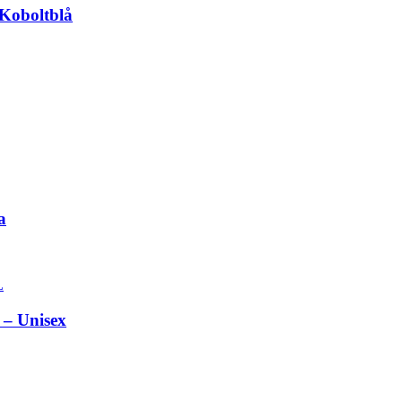
/Koboltblå
a
 – Unisex