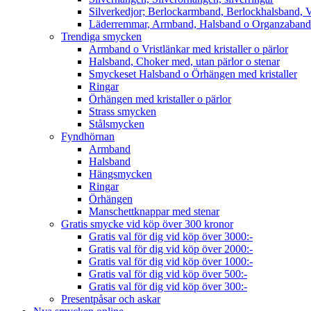
Silverkedjor; Berlockarmband, Berlockhalsband, V
Läderremmar, Armband, Halsband o Organzaband
Trendiga smycken
Armband o Vristlänkar med kristaller o pärlor
Halsband, Choker med, utan pärlor o stenar
Smyckeset Halsband o Örhängen med kristaller
Ringar
Örhängen med kristaller o pärlor
Strass smycken
Stålsmycken
Fyndhörnan
Armband
Halsband
Hängsmycken
Ringar
Örhängen
Manschettknappar med stenar
Gratis smycke vid köp över 300 kronor
Gratis val för dig vid köp över 3000:-
Gratis val för dig vid köp över 2000:-
Gratis val för dig vid köp över 1000:-
Gratis val för dig vid köp över 500:-
Gratis val för dig vid köp över 300:-
Presentpåsar och askar