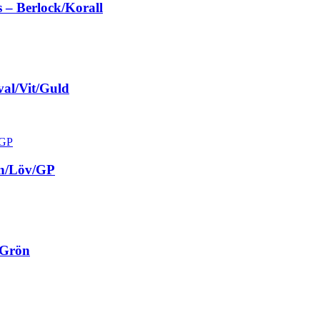
 – Berlock/Korall
al/Vit/Guld
in/Löv/GP
/Grön