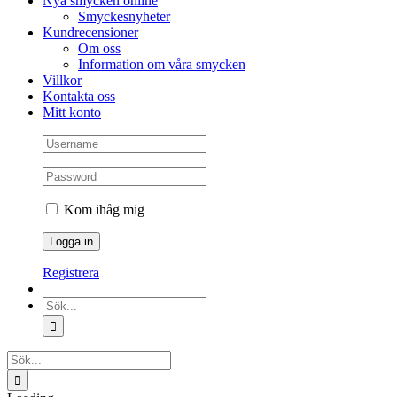
Nya smycken online
Smyckesnyheter
Kundrecensioner
Om oss
Information om våra smycken
Villkor
Kontakta oss
Mitt konto
Kom ihåg mig
Registrera
Sök
efter:
Sök
efter: