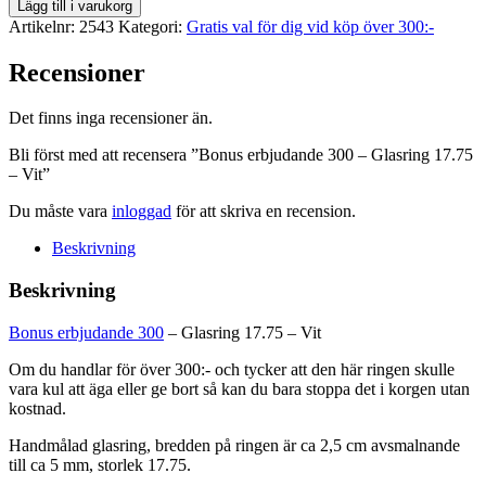
Bonus
Lägg till i varukorg
erbjudande
Artikelnr:
2543
Kategori:
Gratis val för dig vid köp över 300:-
300
-
Recensioner
Glasring
17.75
Det finns inga recensioner än.
-
Vit
Bli först med att recensera ”Bonus erbjudande 300 – Glasring 17.75
mängd
– Vit”
Du måste vara
inloggad
för att skriva en recension.
Beskrivning
Beskrivning
Bonus erbjudande 300
– Glasring 17.75 – Vit
Om du handlar för över 300:- och tycker att den här ringen skulle
vara kul att äga eller ge bort så kan du bara stoppa det i korgen utan
kostnad.
Handmålad glasring, bredden på ringen är ca 2,5 cm avsmalnande
till ca 5 mm, storlek 17.75.