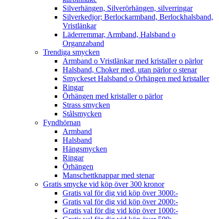
Silverhängen, Silverörhängen, silverringar
Silverkedjor; Berlockarmband, Berlockhalsband,
Vristlänkar
Läderremmar, Armband, Halsband o
Organzaband
Trendiga smycken
Armband o Vristlänkar med kristaller o pärlor
Halsband, Choker med, utan pärlor o stenar
Smyckeset Halsband o Örhängen med kristaller
Ringar
Örhängen med kristaller o pärlor
Strass smycken
Stålsmycken
Fyndhörnan
Armband
Halsband
Hängsmycken
Ringar
Örhängen
Manschettknappar med stenar
Gratis smycke vid köp över 300 kronor
Gratis val för dig vid köp över 3000:-
Gratis val för dig vid köp över 2000:-
Gratis val för dig vid köp över 1000:-