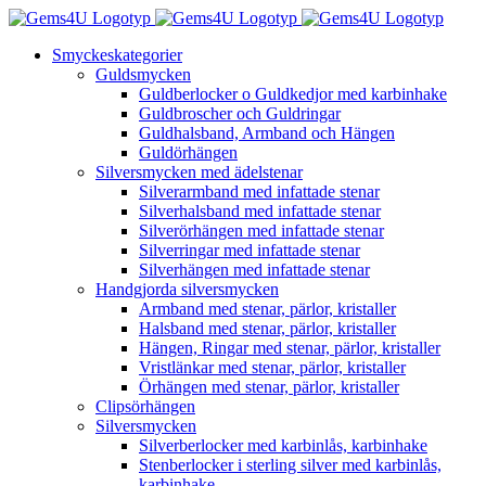
Fortsätt
till
Smyckeskategorier
innehållet
Guldsmycken
Guldberlocker o Guldkedjor med karbinhake
Guldbroscher och Guldringar
Guldhalsband, Armband och Hängen
Guldörhängen
Silversmycken med ädelstenar
Silverarmband med infattade stenar
Silverhalsband med infattade stenar
Silverörhängen med infattade stenar
Silverringar med infattade stenar
Silverhängen med infattade stenar
Handgjorda silversmycken
Armband med stenar, pärlor, kristaller
Halsband med stenar, pärlor, kristaller
Hängen, Ringar med stenar, pärlor, kristaller
Vristlänkar med stenar, pärlor, kristaller
Örhängen med stenar, pärlor, kristaller
Clipsörhängen
Silversmycken
Silverberlocker med karbinlås, karbinhake
Stenberlocker i sterling silver med karbinlås,
karbinhake