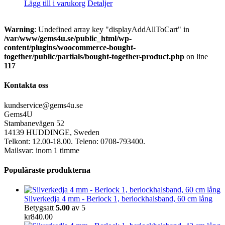
Lägg till i varukorg
Detaljer
Warning
: Undefined array key "displayAddAllToCart" in
/var/www/gems4u.se/public_html/wp-
content/plugins/woocommerce-bought-
together/public/partials/bought-together-product.php
on line
117
Kontakta oss
kundservice@gems4u.se
Gems4U
Stambanevägen 52
14139 HUDDINGE, Sweden
Telkont: 12.00-18.00. Teleno: 0708-793400.
Mailsvar: inom 1 timme
Populäraste produkterna
Silverkedja 4 mm - Berlock 1, berlockhalsband, 60 cm lång
Betygsatt
5.00
av 5
kr
840.00