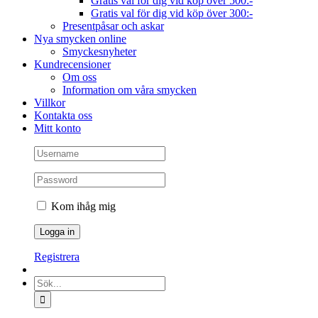
Gratis val för dig vid köp över 500:-
Gratis val för dig vid köp över 300:-
Presentpåsar och askar
Nya smycken online
Smyckesnyheter
Kundrecensioner
Om oss
Information om våra smycken
Villkor
Kontakta oss
Mitt konto
Kom ihåg mig
Registrera
Sök
efter: