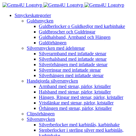
Fortsätt
till
Smyckeskategorier
innehållet
Guldsmycken
Guldberlocker o Guldkedjor med karbinhake
Guldbroscher och Guldringar
Guldhalsband, Armband och Hängen
Guldörhängen
Silversmycken med ädelstenar
Silverarmband med infattade stenar
Silverhalsband med infattade stenar
Silverörhängen med infattade stenar
Silverringar med infattade stenar
Silverhängen med infattade stenar
Handgjorda silversmycken
Armband med stenar, pärlor, kristaller
Halsband med stenar, pärlor, kristaller
Hängen, Ringar med stenar, pärlor, kristaller
Vristlänkar med stenar, pärlor, kristaller
Örhängen med stenar, pärlor, kristaller
Clipsörhängen
Silversmycken
Silverberlocker med karbinlås, karbinhake
Stenberlocker i sterling silver med karbinlås,
karbinhake