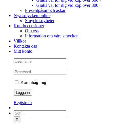
Gratis val för dig vid köp över 500:-
Gratis val för dig vid köp över 300:-
Presentpåsar och askar
Nya smycken online
Smyckesnyheter
Kundrecensioner
Om oss
Information om våra smycken
Villkor
Kontakta oss
Mitt konto
Kom ihåg mig
Registrera
Sök
efter: