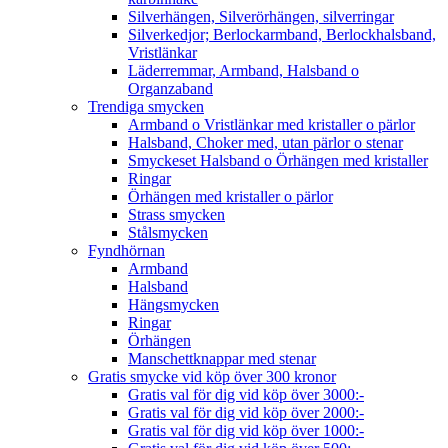
Silverhängen, Silverörhängen, silverringar
Silverkedjor; Berlockarmband, Berlockhalsband,
Vristlänkar
Läderremmar, Armband, Halsband o
Organzaband
Trendiga smycken
Armband o Vristlänkar med kristaller o pärlor
Halsband, Choker med, utan pärlor o stenar
Smyckeset Halsband o Örhängen med kristaller
Ringar
Örhängen med kristaller o pärlor
Strass smycken
Stålsmycken
Fyndhörnan
Armband
Halsband
Hängsmycken
Ringar
Örhängen
Manschettknappar med stenar
Gratis smycke vid köp över 300 kronor
Gratis val för dig vid köp över 3000:-
Gratis val för dig vid köp över 2000:-
Gratis val för dig vid köp över 1000:-