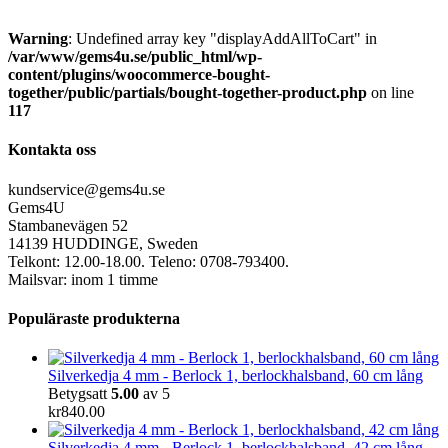
Warning
: Undefined array key "displayAddAllToCart" in
/var/www/gems4u.se/public_html/wp-
content/plugins/woocommerce-bought-
together/public/partials/bought-together-product.php
on line
117
Kontakta oss
kundservice@gems4u.se
Gems4U
Stambanevägen 52
14139 HUDDINGE, Sweden
Telkont: 12.00-18.00. Teleno: 0708-793400.
Mailsvar: inom 1 timme
Populäraste produkterna
Silverkedja 4 mm - Berlock 1, berlockhalsband, 60 cm lång
Betygsatt
5.00
av 5
kr
840.00
Silverkedja 4 mm - Berlock 1, berlockhalsband, 42 cm lång