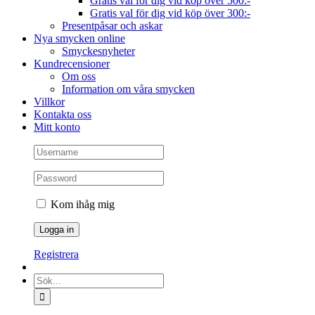
Gratis val för dig vid köp över 500:-
Gratis val för dig vid köp över 300:-
Presentpåsar och askar
Nya smycken online
Smyckesnyheter
Kundrecensioner
Om oss
Information om våra smycken
Villkor
Kontakta oss
Mitt konto
Kom ihåg mig
Registrera
Sök
efter: