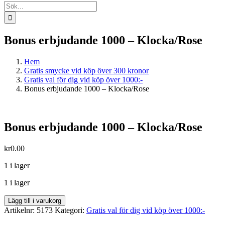
Sök
efter:
Bonus erbjudande 1000 – Klocka/Rose
Hem
Gratis smycke vid köp över 300 kronor
Gratis val för dig vid köp över 1000:-
Bonus erbjudande 1000 – Klocka/Rose
Bonus erbjudande 1000 – Klocka/Rose
kr
0.00
1 i lager
1 i lager
Bonus
Lägg till i varukorg
erbjudande
Artikelnr:
5173
Kategori:
Gratis val för dig vid köp över 1000:-
1000