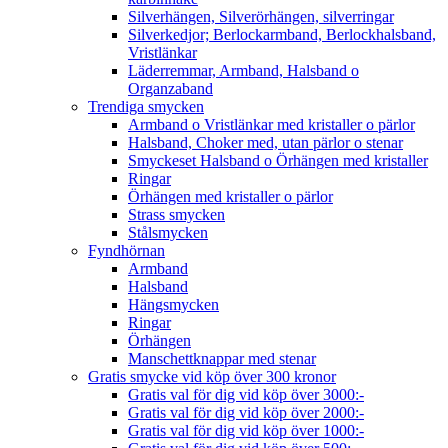
Silverhängen, Silverörhängen, silverringar
Silverkedjor; Berlockarmband, Berlockhalsband,
Vristlänkar
Läderremmar, Armband, Halsband o
Organzaband
Trendiga smycken
Armband o Vristlänkar med kristaller o pärlor
Halsband, Choker med, utan pärlor o stenar
Smyckeset Halsband o Örhängen med kristaller
Ringar
Örhängen med kristaller o pärlor
Strass smycken
Stålsmycken
Fyndhörnan
Armband
Halsband
Hängsmycken
Ringar
Örhängen
Manschettknappar med stenar
Gratis smycke vid köp över 300 kronor
Gratis val för dig vid köp över 3000:-
Gratis val för dig vid köp över 2000:-
Gratis val för dig vid köp över 1000:-