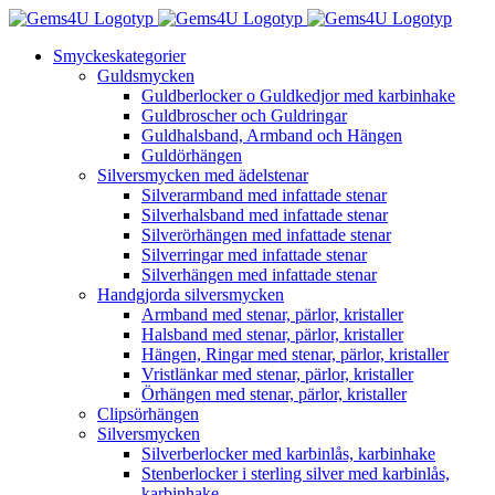
Fortsätt
till
Smyckeskategorier
innehållet
Guldsmycken
Guldberlocker o Guldkedjor med karbinhake
Guldbroscher och Guldringar
Guldhalsband, Armband och Hängen
Guldörhängen
Silversmycken med ädelstenar
Silverarmband med infattade stenar
Silverhalsband med infattade stenar
Silverörhängen med infattade stenar
Silverringar med infattade stenar
Silverhängen med infattade stenar
Handgjorda silversmycken
Armband med stenar, pärlor, kristaller
Halsband med stenar, pärlor, kristaller
Hängen, Ringar med stenar, pärlor, kristaller
Vristlänkar med stenar, pärlor, kristaller
Örhängen med stenar, pärlor, kristaller
Clipsörhängen
Silversmycken
Silverberlocker med karbinlås, karbinhake
Stenberlocker i sterling silver med karbinlås,
karbinhake