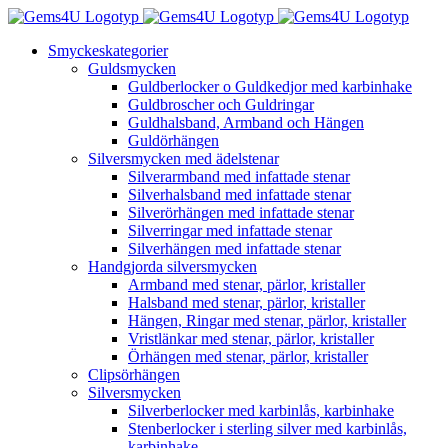
Fortsätt
till
Smyckeskategorier
innehållet
Guldsmycken
Guldberlocker o Guldkedjor med karbinhake
Guldbroscher och Guldringar
Guldhalsband, Armband och Hängen
Guldörhängen
Silversmycken med ädelstenar
Silverarmband med infattade stenar
Silverhalsband med infattade stenar
Silverörhängen med infattade stenar
Silverringar med infattade stenar
Silverhängen med infattade stenar
Handgjorda silversmycken
Armband med stenar, pärlor, kristaller
Halsband med stenar, pärlor, kristaller
Hängen, Ringar med stenar, pärlor, kristaller
Vristlänkar med stenar, pärlor, kristaller
Örhängen med stenar, pärlor, kristaller
Clipsörhängen
Silversmycken
Silverberlocker med karbinlås, karbinhake
Stenberlocker i sterling silver med karbinlås,
karbinhake