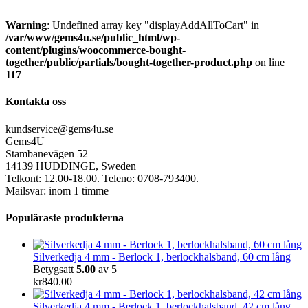
Warning
: Undefined array key "displayAddAllToCart" in
/var/www/gems4u.se/public_html/wp-
content/plugins/woocommerce-bought-
together/public/partials/bought-together-product.php
on line
117
Kontakta oss
kundservice@gems4u.se
Gems4U
Stambanevägen 52
14139 HUDDINGE, Sweden
Telkont: 12.00-18.00. Teleno: 0708-793400.
Mailsvar: inom 1 timme
Populäraste produkterna
Silverkedja 4 mm - Berlock 1, berlockhalsband, 60 cm lång
Betygsatt
5.00
av 5
kr
840.00
Silverkedja 4 mm - Berlock 1, berlockhalsband, 42 cm lång