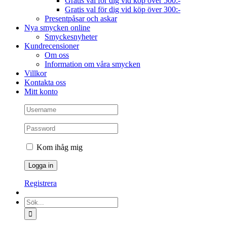
Gratis val för dig vid köp över 500:-
Gratis val för dig vid köp över 300:-
Presentpåsar och askar
Nya smycken online
Smyckesnyheter
Kundrecensioner
Om oss
Information om våra smycken
Villkor
Kontakta oss
Mitt konto
Kom ihåg mig
Registrera
Sök
efter: