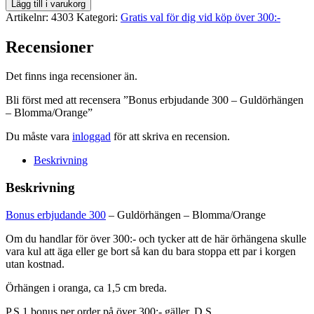
Bonus
Lägg till i varukorg
erbjudande
Artikelnr:
4303
Kategori:
Gratis val för dig vid köp över 300:-
300
-
Recensioner
Guldörhängen
-
Det finns inga recensioner än.
Blomma/Orange
mängd
Bli först med att recensera ”Bonus erbjudande 300 – Guldörhängen
– Blomma/Orange”
Du måste vara
inloggad
för att skriva en recension.
Beskrivning
Beskrivning
Bonus erbjudande 300
– Guldörhängen – Blomma/Orange
Om du handlar för över 300:- och tycker att de här örhängena skulle
vara kul att äga eller ge bort så kan du bara stoppa ett par i korgen
utan kostnad.
Örhängen i oranga, ca 1,5 cm breda.
P.S 1 bonus per order på över 300:- gäller. D.S