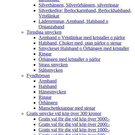
Silverhängen, Silverörhängen, silverringar
Silverkedjor; Berlockarmband, Berlockhalsband,
Vristlänkar
Läderremmar, Armband, Halsband o
Organzaband
Trendiga smycken
Armband o Vristlänkar med kristaller o pärlor
Halsband, Choker med, utan pärlor o stenar
Smyckeset Halsband o Örhängen med kristaller
Ringar
Örhängen med kristaller o pärlor
Strass smycken
Stålsmycken
Fyndhörnan
Armband
Halsband
Hängsmycken
Ringar
Örhängen
Manschettknappar med stenar
Gratis smycke vid köp över 300 kronor
Gratis val för dig vid köp över 3000:-
Gratis val för dig vid köp över 2000:-
Gratis val för dig vid köp över 1000:-