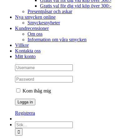
Gratis val för dig vid köp över 500:-
Gratis val för dig vid köp över 300:-
Presentpåsar och askar
Nya smycken online
Smyckesnyheter
Kundrecensioner
Om oss
Information om våra smycken
Villkor
Kontakta oss
Mitt konto
Kom ihåg mig
Registrera
Sök
efter: