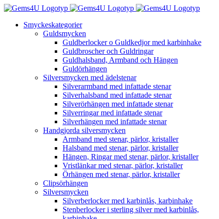
Fortsätt
till
Smyckeskategorier
innehållet
Guldsmycken
Guldberlocker o Guldkedjor med karbinhake
Guldbroscher och Guldringar
Guldhalsband, Armband och Hängen
Guldörhängen
Silversmycken med ädelstenar
Silverarmband med infattade stenar
Silverhalsband med infattade stenar
Silverörhängen med infattade stenar
Silverringar med infattade stenar
Silverhängen med infattade stenar
Handgjorda silversmycken
Armband med stenar, pärlor, kristaller
Halsband med stenar, pärlor, kristaller
Hängen, Ringar med stenar, pärlor, kristaller
Vristlänkar med stenar, pärlor, kristaller
Örhängen med stenar, pärlor, kristaller
Clipsörhängen
Silversmycken
Silverberlocker med karbinlås, karbinhake
Stenberlocker i sterling silver med karbinlås,
karbinhake