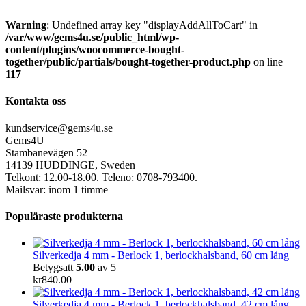
Warning
: Undefined array key "displayAddAllToCart" in
/var/www/gems4u.se/public_html/wp-
content/plugins/woocommerce-bought-
together/public/partials/bought-together-product.php
on line
117
Kontakta oss
kundservice@gems4u.se
Gems4U
Stambanevägen 52
14139 HUDDINGE, Sweden
Telkont: 12.00-18.00. Teleno: 0708-793400.
Mailsvar: inom 1 timme
Populäraste produkterna
Silverkedja 4 mm - Berlock 1, berlockhalsband, 60 cm lång
Betygsatt
5.00
av 5
kr
840.00
Silverkedja 4 mm - Berlock 1, berlockhalsband, 42 cm lång