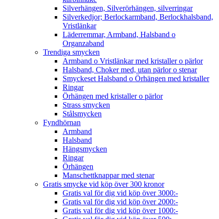
Silverhängen, Silverörhängen, silverringar
Silverkedjor; Berlockarmband, Berlockhalsband,
Vristlänkar
Läderremmar, Armband, Halsband o
Organzaband
Trendiga smycken
Armband o Vristlänkar med kristaller o pärlor
Halsband, Choker med, utan pärlor o stenar
Smyckeset Halsband o Örhängen med kristaller
Ringar
Örhängen med kristaller o pärlor
Strass smycken
Stålsmycken
Fyndhörnan
Armband
Halsband
Hängsmycken
Ringar
Örhängen
Manschettknappar med stenar
Gratis smycke vid köp över 300 kronor
Gratis val för dig vid köp över 3000:-
Gratis val för dig vid köp över 2000:-
Gratis val för dig vid köp över 1000:-