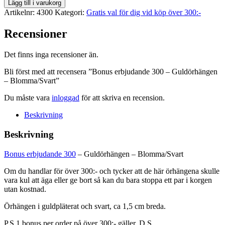
Bonus
Lägg till i varukorg
erbjudande
Artikelnr:
4300
Kategori:
Gratis val för dig vid köp över 300:-
300
-
Recensioner
Guldörhängen
-
Det finns inga recensioner än.
Blomma/Svart
mängd
Bli först med att recensera ”Bonus erbjudande 300 – Guldörhängen
– Blomma/Svart”
Du måste vara
inloggad
för att skriva en recension.
Beskrivning
Beskrivning
Bonus erbjudande 300
– Guldörhängen – Blomma/Svart
Om du handlar för över 300:- och tycker att de här örhängena skulle
vara kul att äga eller ge bort så kan du bara stoppa ett par i korgen
utan kostnad.
Örhängen i guldpläterat och svart, ca 1,5 cm breda.
P.S 1 bonus per order på över 300:- gäller. D.S