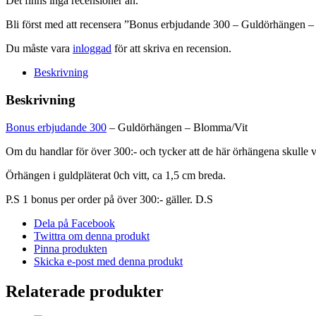
Det finns inga recensioner än.
Blomma/Vit
mängd
Bli först med att recensera ”Bonus erbjudande 300 – Guldörhängen 
Du måste vara
inloggad
för att skriva en recension.
Beskrivning
Beskrivning
Bonus erbjudande 300
– Guldörhängen – Blomma/Vit
Om du handlar för över 300:- och tycker att de här örhängena skulle var
Örhängen i guldpläterat 0ch vitt, ca 1,5 cm breda.
P.S 1 bonus per order på över 300:- gäller. D.S
Dela på Facebook
Twittra om denna produkt
Pinna produkten
Skicka e-post med denna produkt
Relaterade produkter