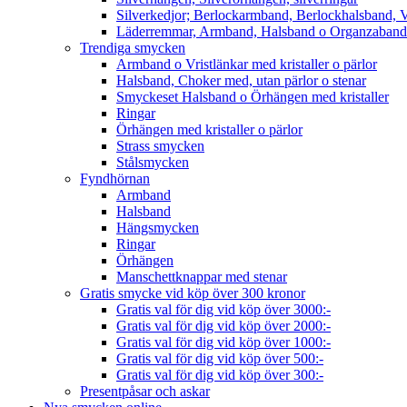
Silverkedjor; Berlockarmband, Berlockhalsband, V
Läderremmar, Armband, Halsband o Organzaband
Trendiga smycken
Armband o Vristlänkar med kristaller o pärlor
Halsband, Choker med, utan pärlor o stenar
Smyckeset Halsband o Örhängen med kristaller
Ringar
Örhängen med kristaller o pärlor
Strass smycken
Stålsmycken
Fyndhörnan
Armband
Halsband
Hängsmycken
Ringar
Örhängen
Manschettknappar med stenar
Gratis smycke vid köp över 300 kronor
Gratis val för dig vid köp över 3000:-
Gratis val för dig vid köp över 2000:-
Gratis val för dig vid köp över 1000:-
Gratis val för dig vid köp över 500:-
Gratis val för dig vid köp över 300:-
Presentpåsar och askar