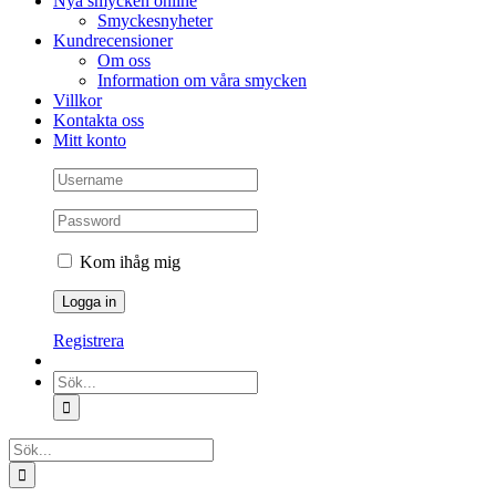
Nya smycken online
Smyckesnyheter
Kundrecensioner
Om oss
Information om våra smycken
Villkor
Kontakta oss
Mitt konto
Kom ihåg mig
Registrera
Sök
efter:
Sök
efter: