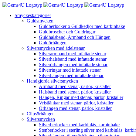
Fortsätt
till
Smyckeskategorier
innehållet
Guldsmycken
Guldberlocker o Guldkedjor med karbinhake
Guldbroscher och Guldringar
Guldhalsband, Armband och Hängen
Guldörhängen
Silversmycken med ädelstenar
Silverarmband med infattade stenar
Silverhalsband med infattade stenar
Silverörhängen med infattade stenar
Silverringar med infattade stenar
Silverhängen med infattade stenar
Handgjorda silversmycken
Armband med stenar, pärlor, kristaller
Halsband med stenar, pärlor, kristaller
Hängen, Ringar med stenar, pärlor, kristaller
Vristlänkar med stenar, pärlor, kristaller
Örhängen med stenar, pärlor, kristaller
Clipsörhängen
Silversmycken
Silverberlocker med karbinlås, karbinhake
Stenberlocker i sterling silver med karbinlås, karb
Silverhängen, Silverörhängen, silverringar