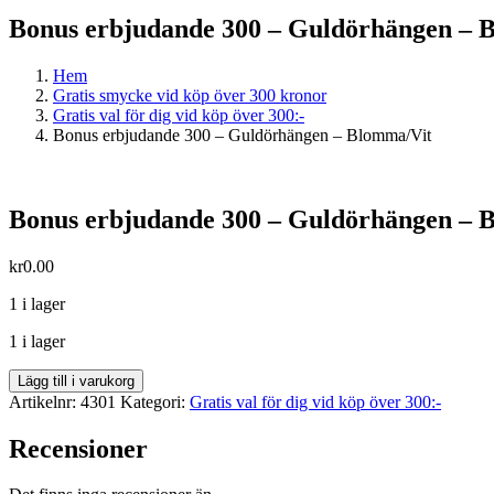
Bonus erbjudande 300 – Guldörhängen – 
Hem
Gratis smycke vid köp över 300 kronor
Gratis val för dig vid köp över 300:-
Bonus erbjudande 300 – Guldörhängen – Blomma/Vit
Bonus erbjudande 300 – Guldörhängen – 
kr
0.00
1 i lager
1 i lager
Bonus
Lägg till i varukorg
erbjudande
Artikelnr:
4301
Kategori:
Gratis val för dig vid köp över 300:-
300
-
Recensioner
Guldörhängen
-