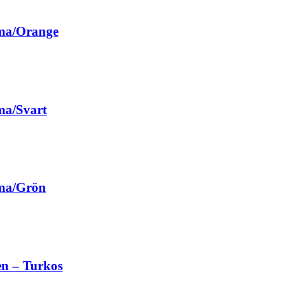
ma/Orange
ma/Svart
mma/Grön
en – Turkos