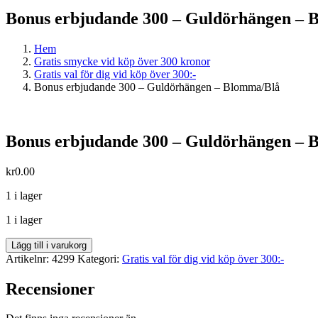
Bonus erbjudande 300 – Guldörhängen – 
Hem
Gratis smycke vid köp över 300 kronor
Gratis val för dig vid köp över 300:-
Bonus erbjudande 300 – Guldörhängen – Blomma/Blå
Bonus erbjudande 300 – Guldörhängen – 
kr
0.00
1 i lager
1 i lager
Bonus
Lägg till i varukorg
erbjudande
Artikelnr:
4299
Kategori:
Gratis val för dig vid köp över 300:-
300
-
Recensioner
Guldörhängen
-