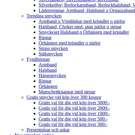
Silverkedjor; Berlockarmband, Berlockhalsband, V
Läderremmar, Armband, Halsband o Organzaband
Trendiga smycken
Armband o Vristlänkar med kristaller o pärlor
Halsband, Choker med, utan pärlor o stenar
Smyckeset Halsband o Örhängen med kristaller
Ringar
Örhängen med kristaller o pärlor
Strass smycken
Stålsmycken
Fyndhörnan
Armband
Halsband
Hängsmycken
Ringar
Örhängen
Manschettknappar med stenar
Gratis smycke vid köp över 300 kronor
Gratis val för dig vid köp över 3000:-
Gratis val för dig vid köp över 2000:-
Gratis val för dig vid köp över 1000:-
Gratis val för dig vid köp över 500:-
Gratis val för dig vid köp över 300:-
Presentpåsar och askar