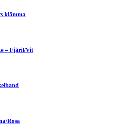
ts klämma
– Fjäril/Vit
kelband
ma/Rosa