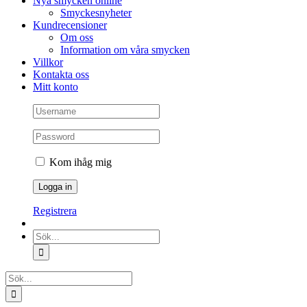
Nya smycken online
Smyckesnyheter
Kundrecensioner
Om oss
Information om våra smycken
Villkor
Kontakta oss
Mitt konto
Kom ihåg mig
Registrera
Sök
efter:
Sök
efter: