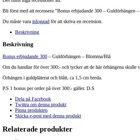
Det finns inga recensioner än.
Blomma/Blå
mängd
Bli först med att recensera ”Bonus erbjudande 300 – Guldörhängen 
Du måste vara
inloggad
för att skriva en recension.
Beskrivning
Beskrivning
Bonus erbjudande 300
– Guldörhängen – Blomma/Blå
Om du handlar för över 300:- och tycker att de här örhängena skulle var
Örhängen i guldpläterat och blått, ca 1,5 cm breda.
P.S 1 bonus per order på över 300:- gäller. D.S
Dela på Facebook
Twittra om denna produkt
Pinna produkten
Skicka e-post med denna produkt
Relaterade produkter