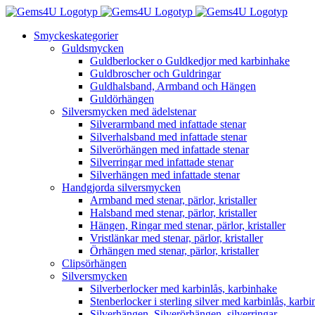
Fortsätt
till
Smyckeskategorier
innehållet
Guldsmycken
Guldberlocker o Guldkedjor med karbinhake
Guldbroscher och Guldringar
Guldhalsband, Armband och Hängen
Guldörhängen
Silversmycken med ädelstenar
Silverarmband med infattade stenar
Silverhalsband med infattade stenar
Silverörhängen med infattade stenar
Silverringar med infattade stenar
Silverhängen med infattade stenar
Handgjorda silversmycken
Armband med stenar, pärlor, kristaller
Halsband med stenar, pärlor, kristaller
Hängen, Ringar med stenar, pärlor, kristaller
Vristlänkar med stenar, pärlor, kristaller
Örhängen med stenar, pärlor, kristaller
Clipsörhängen
Silversmycken
Silverberlocker med karbinlås, karbinhake
Stenberlocker i sterling silver med karbinlås, karb
Silverhängen, Silverörhängen, silverringar