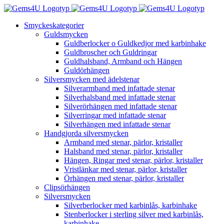
Fortsätt
till
Smyckeskategorier
innehållet
Guldsmycken
Guldberlocker o Guldkedjor med karbinhake
Guldbroscher och Guldringar
Guldhalsband, Armband och Hängen
Guldörhängen
Silversmycken med ädelstenar
Silverarmband med infattade stenar
Silverhalsband med infattade stenar
Silverörhängen med infattade stenar
Silverringar med infattade stenar
Silverhängen med infattade stenar
Handgjorda silversmycken
Armband med stenar, pärlor, kristaller
Halsband med stenar, pärlor, kristaller
Hängen, Ringar med stenar, pärlor, kristaller
Vristlänkar med stenar, pärlor, kristaller
Örhängen med stenar, pärlor, kristaller
Clipsörhängen
Silversmycken
Silverberlocker med karbinlås, karbinhake
Stenberlocker i sterling silver med karbinlås,
karbinhake