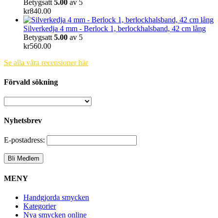
Betygsatt
5.00
av 5
kr
840.00
Silverkedja 4 mm - Berlock 1, berlockhalsband, 42 cm lång
Betygsatt
5.00
av 5
kr
560.00
Se alla våra recensioner här
Förvald sökning
Nyhetsbrev
E-postadress:
MENY
Handgjorda smycken
Kategorier
Nya smycken online