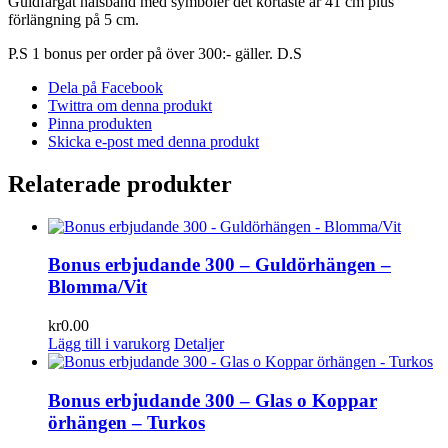
Guldfärgat halsband med symboler det kortaste är 41 cm plus
förlängning på 5 cm.
P.S 1 bonus per order på över 300:- gäller. D.S
Dela på Facebook
Twittra om denna produkt
Pinna produkten
Skicka e-post med denna produkt
Relaterade produkter
Bonus erbjudande 300 – Guldörhängen –
Blomma/Vit
kr
0.00
Lägg till i varukorg
Detaljer
Bonus erbjudande 300 – Glas o Koppar
örhängen – Turkos