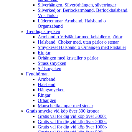
Silverhängen, Silverörhängen, silverringar
Silverkedjor; Berlockarmband, Berlockhalsband,
Vristlänkar
Läderremmar, Armband, Halsband o
Organzaband
Trendiga smycken
Armband o Vristlänkar med kristaller o pärlor
Halsband, Choker med, utan pärlor o stenar
Smyckeset Halsband o Örhängen med kristaller
Ringar
Örhängen med kristaller o pärlor
Strass smycken
Stålsmycken
Fyndhörnan
Armband
Halsband
Hängsmycken
Ringar
Örhängen
Manschettknappar med stenar
Gratis smycke vid köp över 300 kronor
Gratis val för dig vid köp över 3000:-
Gratis val för dig vid köp över 2000:-
Gratis val för dig vid köp över 1000:-