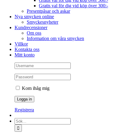
Gratis val för dig vid köp över 500:-
Gratis val för dig vid köp över 300:-
Presentpåsar och askar
Nya smycken online
Smyckesnyheter
Kundrecensioner
Om oss
Information om våra smycken
Villkor
Kontakta oss
Mitt konto
Kom ihåg mig
Registrera
Sök
efter: