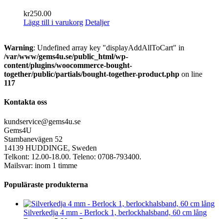
kr
250.00
Lägg till i varukorg
Detaljer
Warning
: Undefined array key "displayAddAllToCart" in
/var/www/gems4u.se/public_html/wp-
content/plugins/woocommerce-bought-
together/public/partials/bought-together-product.php
on line
117
Kontakta oss
kundservice@gems4u.se
Gems4U
Stambanevägen 52
14139 HUDDINGE, Sweden
Telkont: 12.00-18.00. Teleno: 0708-793400.
Mailsvar: inom 1 timme
Populäraste produkterna
Silverkedja 4 mm - Berlock 1, berlockhalsband, 60 cm lång