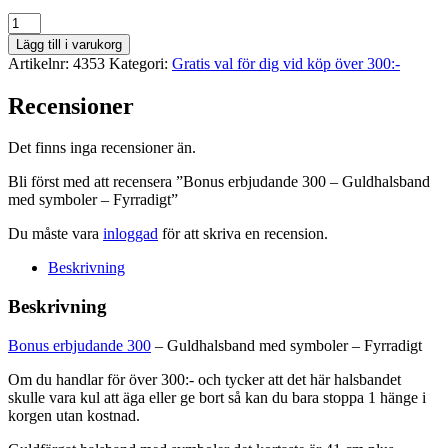
Bonus
erbjudande
Lägg till i varukorg
300
Artikelnr:
4353
Kategori:
Gratis val för dig vid köp över 300:-
-
Guldhalsband
Recensioner
med
symboler
-
Det finns inga recensioner än.
Fyrradigt
Bli först med att recensera ”Bonus erbjudande 300 – Guldhalsband
mängd
med symboler – Fyrradigt”
Du måste vara
inloggad
för att skriva en recension.
Beskrivning
Beskrivning
Bonus erbjudande 300
– Guldhalsband med symboler – Fyrradigt
Om du handlar för över 300:- och tycker att det här halsbandet
skulle vara kul att äga eller ge bort så kan du bara stoppa 1 hänge i
korgen utan kostnad.