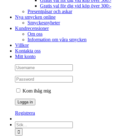
Gratis val för dig vid köp över 500:-
Gratis val för dig vid köp över 300:-
Presentpåsar och askar
Nya smycken online
Smyckesnyheter
Kundrecensioner
Om oss
Information om våra smycken
Villkor
Kontakta oss
Mitt konto
Kom ihåg mig
Registrera
Sök
efter: