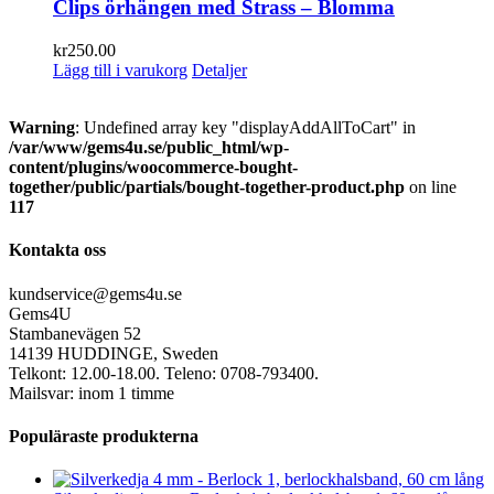
Clips örhängen med Strass – Blomma
kr
250.00
Lägg till i varukorg
Detaljer
Warning
: Undefined array key "displayAddAllToCart" in
/var/www/gems4u.se/public_html/wp-
content/plugins/woocommerce-bought-
together/public/partials/bought-together-product.php
on line
117
Kontakta oss
kundservice@gems4u.se
Gems4U
Stambanevägen 52
14139 HUDDINGE, Sweden
Telkont: 12.00-18.00. Teleno: 0708-793400.
Mailsvar: inom 1 timme
Populäraste produkterna