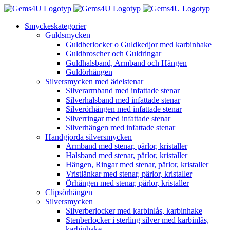
Fortsätt
till
Smyckeskategorier
innehållet
Guldsmycken
Guldberlocker o Guldkedjor med karbinhake
Guldbroscher och Guldringar
Guldhalsband, Armband och Hängen
Guldörhängen
Silversmycken med ädelstenar
Silverarmband med infattade stenar
Silverhalsband med infattade stenar
Silverörhängen med infattade stenar
Silverringar med infattade stenar
Silverhängen med infattade stenar
Handgjorda silversmycken
Armband med stenar, pärlor, kristaller
Halsband med stenar, pärlor, kristaller
Hängen, Ringar med stenar, pärlor, kristaller
Vristlänkar med stenar, pärlor, kristaller
Örhängen med stenar, pärlor, kristaller
Clipsörhängen
Silversmycken
Silverberlocker med karbinlås, karbinhake
Stenberlocker i sterling silver med karbinlås,
karbinhake