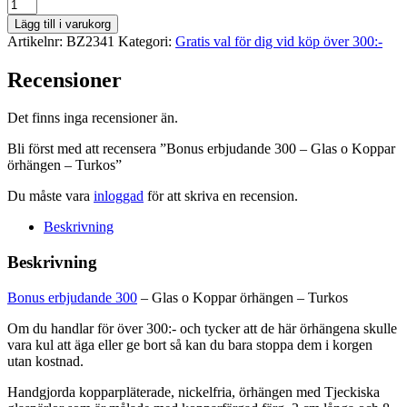
Bonus
erbjudande
Lägg till i varukorg
300
Artikelnr:
BZ2341
Kategori:
Gratis val för dig vid köp över 300:-
-
Glas
Recensioner
o
Koppar
örhängen
Det finns inga recensioner än.
-
Bli först med att recensera ”Bonus erbjudande 300 – Glas o Koppar
Turkos
örhängen – Turkos”
mängd
Du måste vara
inloggad
för att skriva en recension.
Beskrivning
Beskrivning
Bonus erbjudande 300
– Glas o Koppar örhängen – Turkos
Om du handlar för över 300:- och tycker att de här örhängena skulle
vara kul att äga eller ge bort så kan du bara stoppa dem i korgen
utan kostnad.
Handgjorda kopparpläterade, nickelfria, örhängen med Tjeckiska