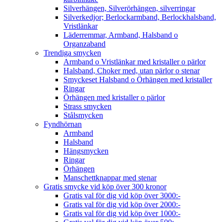
Silverhängen, Silverörhängen, silverringar
Silverkedjor; Berlockarmband, Berlockhalsband,
Vristlänkar
Läderremmar, Armband, Halsband o
Organzaband
Trendiga smycken
Armband o Vristlänkar med kristaller o pärlor
Halsband, Choker med, utan pärlor o stenar
Smyckeset Halsband o Örhängen med kristaller
Ringar
Örhängen med kristaller o pärlor
Strass smycken
Stålsmycken
Fyndhörnan
Armband
Halsband
Hängsmycken
Ringar
Örhängen
Manschettknappar med stenar
Gratis smycke vid köp över 300 kronor
Gratis val för dig vid köp över 3000:-
Gratis val för dig vid köp över 2000:-
Gratis val för dig vid köp över 1000:-