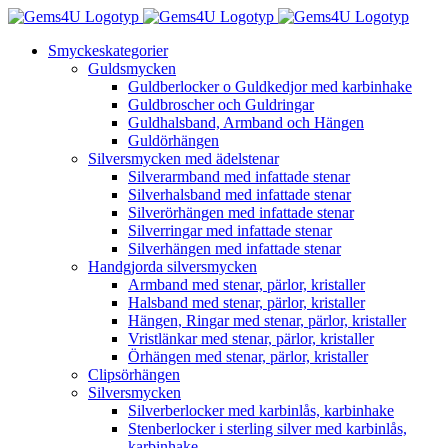
Fortsätt
till
Smyckeskategorier
innehållet
Guldsmycken
Guldberlocker o Guldkedjor med karbinhake
Guldbroscher och Guldringar
Guldhalsband, Armband och Hängen
Guldörhängen
Silversmycken med ädelstenar
Silverarmband med infattade stenar
Silverhalsband med infattade stenar
Silverörhängen med infattade stenar
Silverringar med infattade stenar
Silverhängen med infattade stenar
Handgjorda silversmycken
Armband med stenar, pärlor, kristaller
Halsband med stenar, pärlor, kristaller
Hängen, Ringar med stenar, pärlor, kristaller
Vristlänkar med stenar, pärlor, kristaller
Örhängen med stenar, pärlor, kristaller
Clipsörhängen
Silversmycken
Silverberlocker med karbinlås, karbinhake
Stenberlocker i sterling silver med karbinlås,
karbinhake