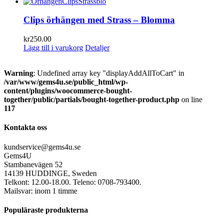
Clips örhängen med Strass – Blomma
kr
250.00
Lägg till i varukorg
Detaljer
Warning
: Undefined array key "displayAddAllToCart" in
/var/www/gems4u.se/public_html/wp-
content/plugins/woocommerce-bought-
together/public/partials/bought-together-product.php
on line
117
Kontakta oss
kundservice@gems4u.se
Gems4U
Stambanevägen 52
14139 HUDDINGE, Sweden
Telkont: 12.00-18.00. Teleno: 0708-793400.
Mailsvar: inom 1 timme
Populäraste produkterna