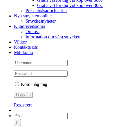
Gratis val för dig vid köp över 500:-
Gratis val för dig vid köp över 300:-
Presentpåsar och askar
Nya smycken online
Smyckesnyheter
Kundrecensioner
Om oss
Information om våra smycken
Villkor
Kontakta oss
Mitt konto
Kom ihåg mig
Registrera
Sök
efter: