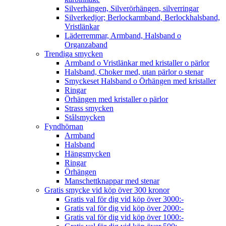
Silverhängen, Silverörhängen, silverringar
Silverkedjor; Berlockarmband, Berlockhalsband,
Vristlänkar
Läderremmar, Armband, Halsband o
Organzaband
Trendiga smycken
Armband o Vristlänkar med kristaller o pärlor
Halsband, Choker med, utan pärlor o stenar
Smyckeset Halsband o Örhängen med kristaller
Ringar
Örhängen med kristaller o pärlor
Strass smycken
Stålsmycken
Fyndhörnan
Armband
Halsband
Hängsmycken
Ringar
Örhängen
Manschettknappar med stenar
Gratis smycke vid köp över 300 kronor
Gratis val för dig vid köp över 3000:-
Gratis val för dig vid köp över 2000:-
Gratis val för dig vid köp över 1000:-