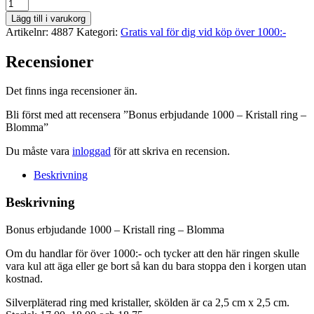
Bonus
erbjudande
Lägg till i varukorg
1000
Artikelnr:
4887
Kategori:
Gratis val för dig vid köp över 1000:-
-
Kristall
Recensioner
ring
-
Blomma
Det finns inga recensioner än.
mängd
Bli först med att recensera ”Bonus erbjudande 1000 – Kristall ring –
Blomma”
Du måste vara
inloggad
för att skriva en recension.
Beskrivning
Beskrivning
Bonus erbjudande 1000 – Kristall ring – Blomma
Om du handlar för över 1000:- och tycker att den här ringen skulle
vara kul att äga eller ge bort så kan du bara stoppa den i korgen utan
kostnad.
Silverpläterad ring med kristaller, skölden är ca 2,5 cm x 2,5 cm.