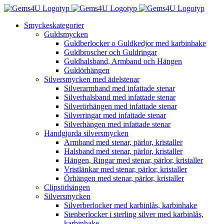
Fortsätt
till
Smyckeskategorier
innehållet
Guldsmycken
Guldberlocker o Guldkedjor med karbinhake
Guldbroscher och Guldringar
Guldhalsband, Armband och Hängen
Guldörhängen
Silversmycken med ädelstenar
Silverarmband med infattade stenar
Silverhalsband med infattade stenar
Silverörhängen med infattade stenar
Silverringar med infattade stenar
Silverhängen med infattade stenar
Handgjorda silversmycken
Armband med stenar, pärlor, kristaller
Halsband med stenar, pärlor, kristaller
Hängen, Ringar med stenar, pärlor, kristaller
Vristlänkar med stenar, pärlor, kristaller
Örhängen med stenar, pärlor, kristaller
Clipsörhängen
Silversmycken
Silverberlocker med karbinlås, karbinhake
Stenberlocker i sterling silver med karbinlås,
karbinhake