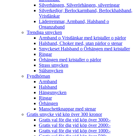
Silverhängen, Silverörhängen, silverringar
Silverkedjor; Berlockarmband, Berlockhalsband,
Vristlänkar
Läderremmar, Armband, Halsband o
Organzaband
Trendiga smycken
Armband o Vristlänkar med kristaller o pärlor
Halsband, Choker med, utan pärlor o stenar
Smyckeset Halsband o Örhängen med kristaller
Ringar
Örhängen med kristaller o pärlor
Strass smycken
Stålsmycken
Fyndhörnan
Armband
Halsband
Hängsmycken
Ringar
Örhängen
Manschettknappar med stenar
Gratis smycke vid köp över 300 kronor
Gratis val för dig vid köp över 3000:-
Gratis val för dig vid köp över 2000:-
Gratis val för dig vid köp över 1000:-