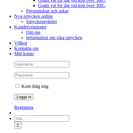
Gratis val för dig vid köp över 500:-
Gratis val för dig vid köp över 300:-
Presentpåsar och askar
Nya smycken online
Smyckesnyheter
Kundrecensioner
Om oss
Information om våra smycken
Villkor
Kontakta oss
Mitt konto
Kom ihåg mig
Registrera
Sök
efter: