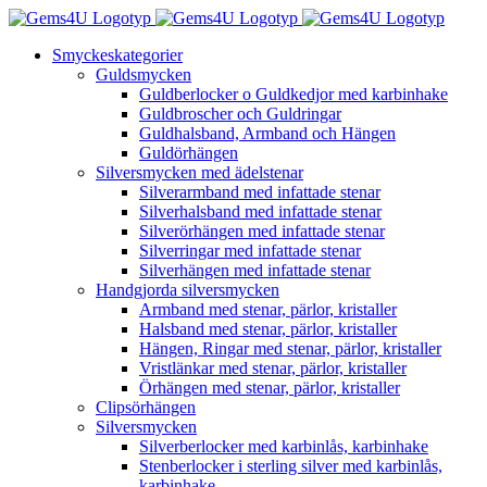
Fortsätt
till
Smyckeskategorier
innehållet
Guldsmycken
Guldberlocker o Guldkedjor med karbinhake
Guldbroscher och Guldringar
Guldhalsband, Armband och Hängen
Guldörhängen
Silversmycken med ädelstenar
Silverarmband med infattade stenar
Silverhalsband med infattade stenar
Silverörhängen med infattade stenar
Silverringar med infattade stenar
Silverhängen med infattade stenar
Handgjorda silversmycken
Armband med stenar, pärlor, kristaller
Halsband med stenar, pärlor, kristaller
Hängen, Ringar med stenar, pärlor, kristaller
Vristlänkar med stenar, pärlor, kristaller
Örhängen med stenar, pärlor, kristaller
Clipsörhängen
Silversmycken
Silverberlocker med karbinlås, karbinhake
Stenberlocker i sterling silver med karbinlås,
karbinhake