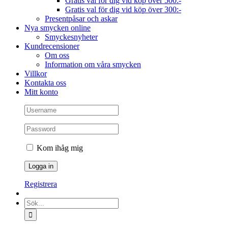
Gratis val för dig vid köp över 500:-
Gratis val för dig vid köp över 300:-
Presentpåsar och askar
Nya smycken online
Smyckesnyheter
Kundrecensioner
Om oss
Information om våra smycken
Villkor
Kontakta oss
Mitt konto
Kom ihåg mig
Registrera
Sök
efter: