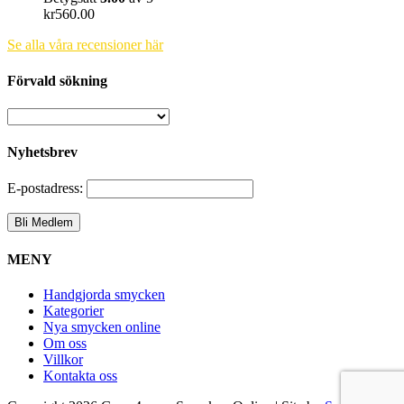
kr
560.00
Se alla våra recensioner här
Förvald sökning
Nyhetsbrev
E-postadress:
MENY
Handgjorda smycken
Kategorier
Nya smycken online
Om oss
Villkor
Kontakta oss