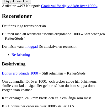
Bonus
Lägg till i varukorg
erbjudande
Artikelnr:
4493
Kategori:
Gratis val för dig vid köp över 1000:-
1000
-
Recensioner
Stift
örhängen
Det finns inga recensioner än.
-
Katter/Studs
Bli först med att recensera ”Bonus erbjudande 1000 – Stift örhängen
mängd
– Katter/Studs”
Du måste vara
inloggad
för att skriva en recension.
Beskrivning
Beskrivning
Bonus erbjudande 1000
– Stift örhängen – Katter/Studs
Om du handlar för över 1000:- och tycker att de här örhängena
skulle vara kul att äga eller ge bort så kan du bara stoppa dom i
korgen utan kostnad.
Katt örhängen, ca 8 mm breda och ca 2 cm långa som mest.
P.S 1 bonus per order på över 1000:- gäller. D.S