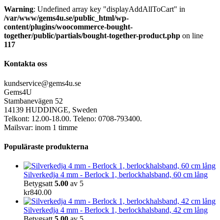
Warning
: Undefined array key "displayAddAllToCart" in
/var/www/gems4u.se/public_html/wp-
content/plugins/woocommerce-bought-
together/public/partials/bought-together-product.php
on line
117
Kontakta oss
kundservice@gems4u.se
Gems4U
Stambanevägen 52
14139 HUDDINGE, Sweden
Telkont: 12.00-18.00. Teleno: 0708-793400.
Mailsvar: inom 1 timme
Populäraste produkterna
Silverkedja 4 mm - Berlock 1, berlockhalsband, 60 cm lång
Betygsatt
5.00
av 5
kr
840.00
Silverkedja 4 mm - Berlock 1, berlockhalsband, 42 cm lång
Betygsatt
5.00
av 5