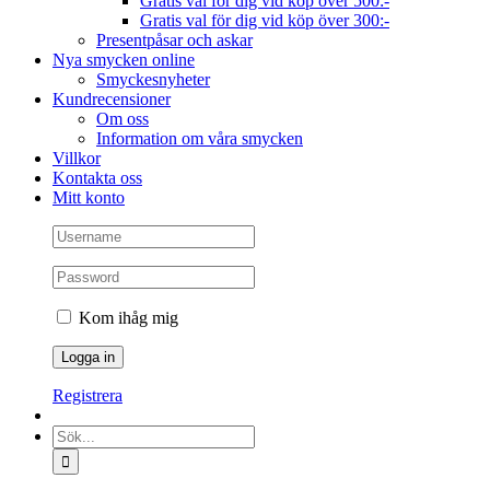
Gratis val för dig vid köp över 500:-
Gratis val för dig vid köp över 300:-
Presentpåsar och askar
Nya smycken online
Smyckesnyheter
Kundrecensioner
Om oss
Information om våra smycken
Villkor
Kontakta oss
Mitt konto
Kom ihåg mig
Registrera
Sök
efter: