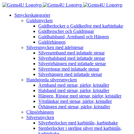
Fortsätt
till
Smyckeskategorier
innehållet
Guldsmycken
Guldberlocker o Guldkedjor med karbinhake
Guldbroscher och Guldringar
Guldhalsband, Armband och Hängen
Guldörhängen
Silversmycken med ädelstenar
Silverarmband med infattade stenar
Silverhalsband med infattade stenar
Silverörhängen med infattade stenar
Silverringar med infattade stenar
Silverhängen med infattade stenar
Handgjorda silversmycken
Armband med stenar, pärlor, kristaller
Halsband med stenar, pärlor, kristaller
Hängen, Ringar med stenar, pärlor, kristaller
Vristlänkar med stenar, pärlor, kristaller
Örhängen med stenar, pärlor, kristaller
Clipsörhängen
Silversmycken
Silverberlocker med karbinlås, karbinhake
Stenberlocker i sterling silver med karbinlås,
karbinhake