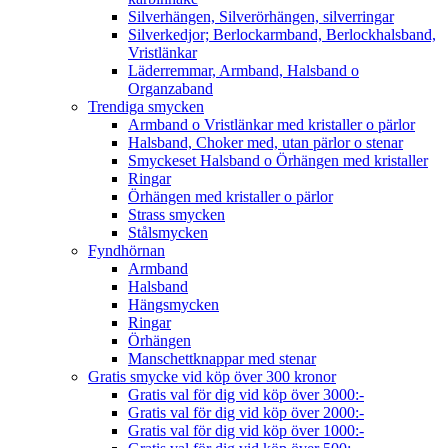
Silverhängen, Silverörhängen, silverringar
Silverkedjor; Berlockarmband, Berlockhalsband,
Vristlänkar
Läderremmar, Armband, Halsband o
Organzaband
Trendiga smycken
Armband o Vristlänkar med kristaller o pärlor
Halsband, Choker med, utan pärlor o stenar
Smyckeset Halsband o Örhängen med kristaller
Ringar
Örhängen med kristaller o pärlor
Strass smycken
Stålsmycken
Fyndhörnan
Armband
Halsband
Hängsmycken
Ringar
Örhängen
Manschettknappar med stenar
Gratis smycke vid köp över 300 kronor
Gratis val för dig vid köp över 3000:-
Gratis val för dig vid köp över 2000:-
Gratis val för dig vid köp över 1000:-