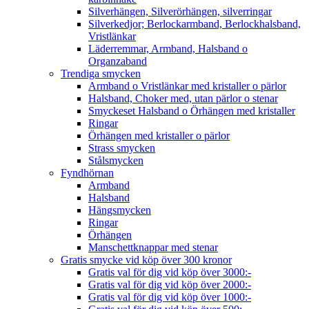
Silverhängen, Silverörhängen, silverringar
Silverkedjor; Berlockarmband, Berlockhalsband,
Vristlänkar
Läderremmar, Armband, Halsband o
Organzaband
Trendiga smycken
Armband o Vristlänkar med kristaller o pärlor
Halsband, Choker med, utan pärlor o stenar
Smyckeset Halsband o Örhängen med kristaller
Ringar
Örhängen med kristaller o pärlor
Strass smycken
Stålsmycken
Fyndhörnan
Armband
Halsband
Hängsmycken
Ringar
Örhängen
Manschettknappar med stenar
Gratis smycke vid köp över 300 kronor
Gratis val för dig vid köp över 3000:-
Gratis val för dig vid köp över 2000:-
Gratis val för dig vid köp över 1000:-