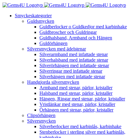
Fortsätt
till
Smyckeskategorier
innehållet
Guldsmycken
Guldberlocker o Guldkedjor med karbinhake
Guldbroscher och Guldringar
Guldhalsband, Armband och Hängen
Guldörhängen
Silversmycken med ädelstenar
Silverarmband med infattade stenar
Silverhalsband med infattade stenar
Silverörhängen med infattade stenar
Silverringar med infattade stenar
Silverhängen med infattade stenar
Handgjorda silversmycken
Armband med stenar, pärlor, kristaller
Halsband med stenar, pärlor, kristaller
Hängen, Ringar med stenar, pärlor, kristaller
Vristlänkar med stenar, pärlor, kristaller
Örhängen med stenar, pärlor, kristaller
Clipsörhängen
Silversmycken
Silverberlocker med karbinlås, karbinhake
Stenberlocker i sterling silver med karbinlås,
karbinhake