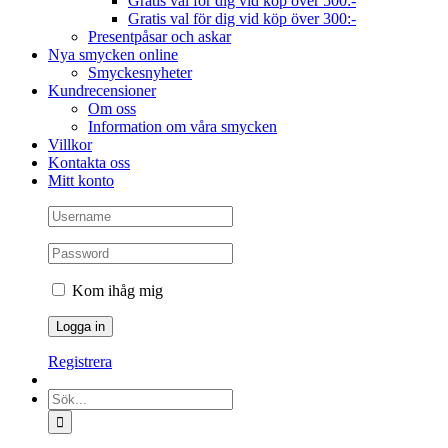
Gratis val för dig vid köp över 500:-
Gratis val för dig vid köp över 300:-
Presentpåsar och askar
Nya smycken online
Smyckesnyheter
Kundrecensioner
Om oss
Information om våra smycken
Villkor
Kontakta oss
Mitt konto
Kom ihåg mig
Registrera
Sök
efter: