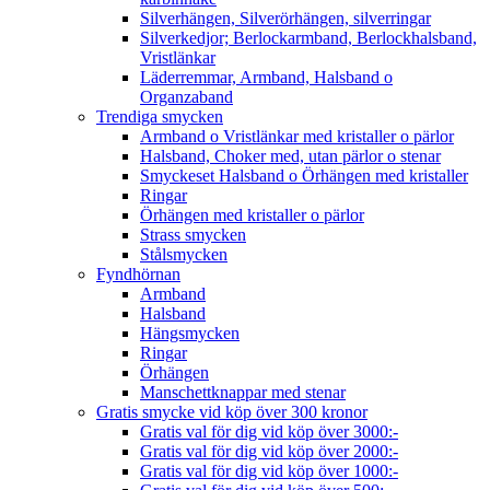
Silverhängen, Silverörhängen, silverringar
Silverkedjor; Berlockarmband, Berlockhalsband,
Vristlänkar
Läderremmar, Armband, Halsband o
Organzaband
Trendiga smycken
Armband o Vristlänkar med kristaller o pärlor
Halsband, Choker med, utan pärlor o stenar
Smyckeset Halsband o Örhängen med kristaller
Ringar
Örhängen med kristaller o pärlor
Strass smycken
Stålsmycken
Fyndhörnan
Armband
Halsband
Hängsmycken
Ringar
Örhängen
Manschettknappar med stenar
Gratis smycke vid köp över 300 kronor
Gratis val för dig vid köp över 3000:-
Gratis val för dig vid köp över 2000:-
Gratis val för dig vid köp över 1000:-