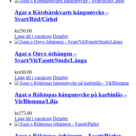
Agat o Körsbärskvarts hängsmycke –
Svart/Röd/Cirkel
kr
250.00
Lägg till i varukorg
Detaljer
Agat o Onyx örhängen –
Svart/Vit/Fasett/Studs/Långa
kr
430.00
Lägg till i varukorg
Detaljer
Agat o Röktopas hängsmycke på karbinlås –
Vit/Blomma/Lilja
kr
275.00
Lägg till i varukorg
Detaljer
Agat o Röktopas örhängen – Fasett/Pärlor