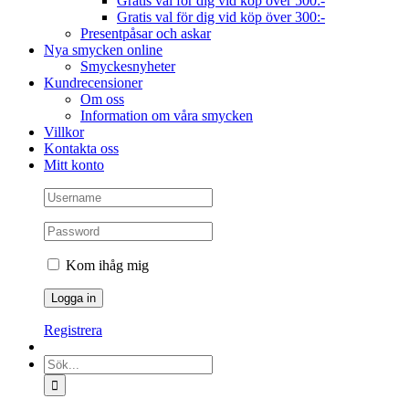
Gratis val för dig vid köp över 500:-
Gratis val för dig vid köp över 300:-
Presentpåsar och askar
Nya smycken online
Smyckesnyheter
Kundrecensioner
Om oss
Information om våra smycken
Villkor
Kontakta oss
Mitt konto
Kom ihåg mig
Registrera
Sök
efter: