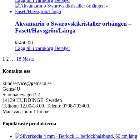
Lägg till i varukorg
Detaljer
Akvamarin o Swarovskikristaller örhängen –
Fasett/Havsgrön/Långa
kr
450.00
Lägg till i varukorg
Detaljer
1
2
…
18
Nästa
Kontakta oss
kundservice@gems4u.se
Gems4U
Stambanevägen 52
14139 HUDDINGE, Sweden
Telkont: 12.00-18.00. Teleno: 0708-793400.
Mailsvar: inom 1 timme
Populäraste produkterna