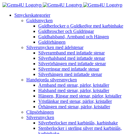
Fortsätt
till
Smyckeskategorier
innehållet
Guldsmycken
Guldberlocker o Guldkedjor med karbinhake
Guldbroscher och Guldringar
Guldhalsband, Armband och Hängen
Guldörhängen
Silversmycken med ädelstenar
Silverarmband med infattade stenar
Silverhalsband med infattade stenar
Silverörhängen med infattade stenar
Silverringar med infattade stenar
Silverhängen med infattade stenar
Handgjorda silversmycken
Armband med stenar, pärlor, kristaller
Halsband med stenar, pärlor, kristaller
Hängen, Ringar med stenar, pärlor, kristaller
Vristlänkar med stenar, pärlor, kristaller
Örhängen med stenar, pärlor, kristaller
Clipsörhängen
Silversmycken
Silverberlocker med karbinlås, karbinhake
Stenberlocker i sterling silver med karbinlås,
karbinhake