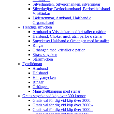
Silverhängen, Silverörhängen, silverringar
Silverkedjor; Berlockarmband, Berlockhalsband,
Vristlänkar
Läderremmar, Armband, Halsband o
Organzaband
Trendiga smycken
Armband o Vristlänkar med kristaller o pärlor
Halsband, Choker med, utan pärlor o stenar
Smyckeset Halsband o Örhängen med kristaller
Ringar
Örhängen med kristaller o pärlor
Strass smycken
Stålsmycken
Fyndhörnan
Armband
Halsband
Hängsmycken
Ringar
Örhängen
Manschettknappar med stenar
Gratis smycke vid köp över 300 kronor
Gratis val för dig vid köp över 3000:-
Gratis val för dig vid köp över 2000:-
Gratis val för dig vid köp över 1000:-