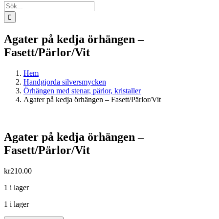
Sök
efter:
Agater på kedja örhängen –
Fasett/Pärlor/Vit
Hem
Handgjorda silversmycken
Örhängen med stenar, pärlor, kristaller
Agater på kedja örhängen – Fasett/Pärlor/Vit
Agater på kedja örhängen –
Fasett/Pärlor/Vit
kr
210.00
1 i lager
1 i lager