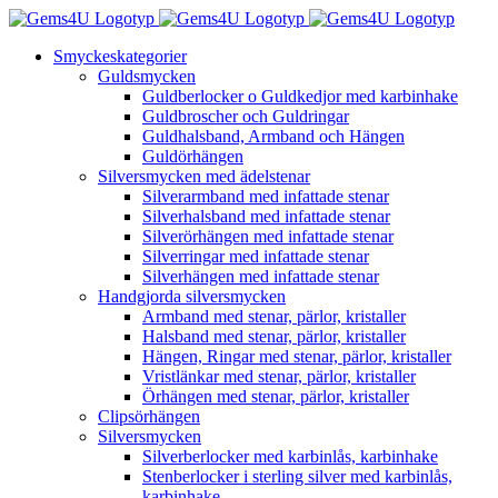
Fortsätt
till
Smyckeskategorier
innehållet
Guldsmycken
Guldberlocker o Guldkedjor med karbinhake
Guldbroscher och Guldringar
Guldhalsband, Armband och Hängen
Guldörhängen
Silversmycken med ädelstenar
Silverarmband med infattade stenar
Silverhalsband med infattade stenar
Silverörhängen med infattade stenar
Silverringar med infattade stenar
Silverhängen med infattade stenar
Handgjorda silversmycken
Armband med stenar, pärlor, kristaller
Halsband med stenar, pärlor, kristaller
Hängen, Ringar med stenar, pärlor, kristaller
Vristlänkar med stenar, pärlor, kristaller
Örhängen med stenar, pärlor, kristaller
Clipsörhängen
Silversmycken
Silverberlocker med karbinlås, karbinhake
Stenberlocker i sterling silver med karbinlås,
karbinhake