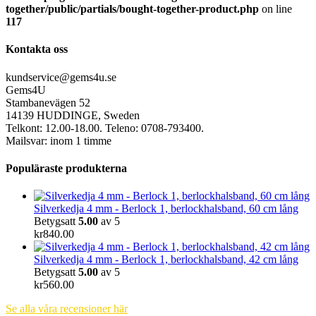
together/public/partials/bought-together-product.php
on line
117
Kontakta oss
kundservice@gems4u.se
Gems4U
Stambanevägen 52
14139 HUDDINGE, Sweden
Telkont: 12.00-18.00. Teleno: 0708-793400.
Mailsvar: inom 1 timme
Populäraste produkterna
Silverkedja 4 mm - Berlock 1, berlockhalsband, 60 cm lång
Betygsatt
5.00
av 5
kr
840.00
Silverkedja 4 mm - Berlock 1, berlockhalsband, 42 cm lång
Betygsatt
5.00
av 5
kr
560.00
Se alla våra recensioner här