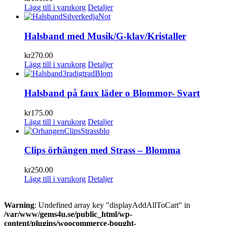
Lägg till i varukorg
Detaljer
Halsband med Musik/G-klav/Kristaller
kr
270.00
Lägg till i varukorg
Detaljer
Halsband på faux läder o Blommor- Svart
kr
175.00
Lägg till i varukorg
Detaljer
Clips örhängen med Strass – Blomma
kr
250.00
Lägg till i varukorg
Detaljer
Warning
: Undefined array key "displayAddAllToCart" in
/var/www/gems4u.se/public_html/wp-
content/plugins/woocommerce-bought-