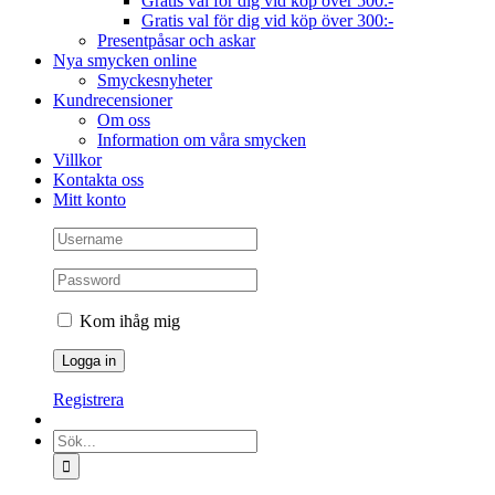
Gratis val för dig vid köp över 500:-
Gratis val för dig vid köp över 300:-
Presentpåsar och askar
Nya smycken online
Smyckesnyheter
Kundrecensioner
Om oss
Information om våra smycken
Villkor
Kontakta oss
Mitt konto
Kom ihåg mig
Registrera
Sök
efter: