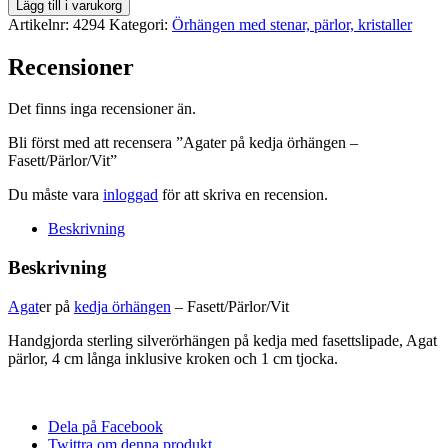
Agater
Lägg till i varukorg
på
Artikelnr:
4294
Kategori:
Örhängen med stenar, pärlor, kristaller
kedja
örhängen
Recensioner
-
Fasett/Pärlor/Vit
Det finns inga recensioner än.
mängd
Bli först med att recensera ”Agater på kedja örhängen –
Fasett/Pärlor/Vit”
Du måste vara
inloggad
för att skriva en recension.
Beskrivning
Beskrivning
Agat
er på
kedja örhängen
– Fasett/Pärlor/Vit
Handgjorda sterling silverörhängen på kedja med fasettslipade, Agat
pärlor, 4 cm långa inklusive kroken och 1 cm tjocka.
Dela på Facebook
Twittra om denna produkt