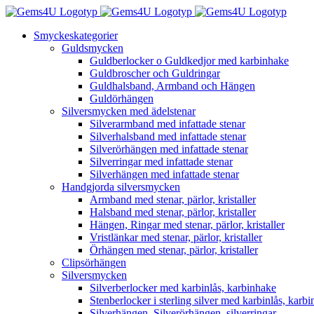
Fortsätt
till
Smyckeskategorier
innehållet
Guldsmycken
Guldberlocker o Guldkedjor med karbinhake
Guldbroscher och Guldringar
Guldhalsband, Armband och Hängen
Guldörhängen
Silversmycken med ädelstenar
Silverarmband med infattade stenar
Silverhalsband med infattade stenar
Silverörhängen med infattade stenar
Silverringar med infattade stenar
Silverhängen med infattade stenar
Handgjorda silversmycken
Armband med stenar, pärlor, kristaller
Halsband med stenar, pärlor, kristaller
Hängen, Ringar med stenar, pärlor, kristaller
Vristlänkar med stenar, pärlor, kristaller
Örhängen med stenar, pärlor, kristaller
Clipsörhängen
Silversmycken
Silverberlocker med karbinlås, karbinhake
Stenberlocker i sterling silver med karbinlås, karb
Silverhängen, Silverörhängen, silverringar