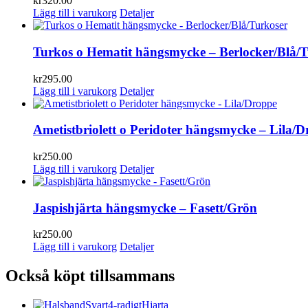
kr
320.00
Lägg till i varukorg
Detaljer
Turkos o Hematit hängsmycke – Berlocker/Blå/T
kr
295.00
Lägg till i varukorg
Detaljer
Ametistbriolett o Peridoter hängsmycke – Lila/
kr
250.00
Lägg till i varukorg
Detaljer
Jaspishjärta hängsmycke – Fasett/Grön
kr
250.00
Lägg till i varukorg
Detaljer
Också köpt tillsammans