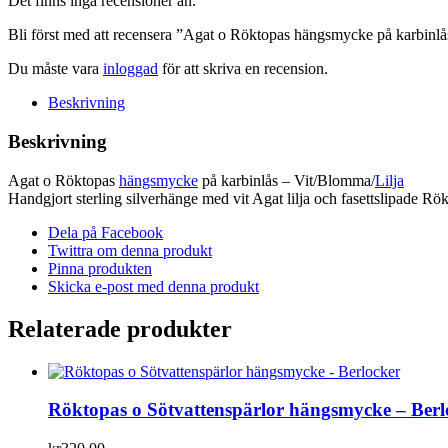
Det finns inga recensioner än.
-
Vit/Blomma/Lilja
Bli först med att recensera ”Agat o Röktopas hängsmycke på karbinl
mängd
Du måste vara
inloggad
för att skriva en recension.
Beskrivning
Beskrivning
Agat o Röktopas
hängsmycke
på karbinlås – Vit/Blomma/
Lilja
Handgjort sterling silverhänge med vit Agat lilja och fasettslipade Rö
Dela på Facebook
Twittra om denna produkt
Pinna produkten
Skicka e-post med denna produkt
Relaterade produkter
Röktopas o Sötvattenspärlor hängsmycke – Berl