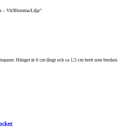
ås – Vit/Blomma/Lilja”
ktopaser. Hänget är 6 cm långt och ca 1,5 cm brett som bredast.
ocker