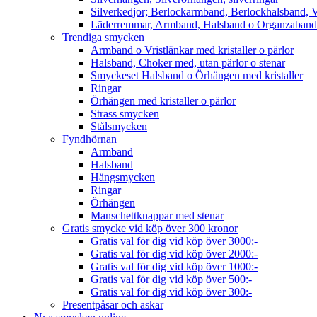
Silverkedjor; Berlockarmband, Berlockhalsband, V
Läderremmar, Armband, Halsband o Organzaband
Trendiga smycken
Armband o Vristlänkar med kristaller o pärlor
Halsband, Choker med, utan pärlor o stenar
Smyckeset Halsband o Örhängen med kristaller
Ringar
Örhängen med kristaller o pärlor
Strass smycken
Stålsmycken
Fyndhörnan
Armband
Halsband
Hängsmycken
Ringar
Örhängen
Manschettknappar med stenar
Gratis smycke vid köp över 300 kronor
Gratis val för dig vid köp över 3000:-
Gratis val för dig vid köp över 2000:-
Gratis val för dig vid köp över 1000:-
Gratis val för dig vid köp över 500:-
Gratis val för dig vid köp över 300:-
Presentpåsar och askar