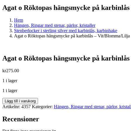
Agat o Röktopas hängsmycke på karbinlås
Hem
Hängen, Ringar med stenar, pärlor, kristaller
Stenberlocker i sterling silver med karbinlås, karbinhake
Agat o Röktopas hängsmycke på karbinlås – Vit/Blomma/Lilja
Agat o Röktopas hängsmycke på karbinlås
kr
275.00
1 i lager
1 i lager
Agat
Lägg till i varukorg
o
Artikelnr:
4357
Kategorier:
Hängen, Ringar med stenar, pärlor, kristal
Röktopas
hängsmycke
Recensioner
på
karbinlås