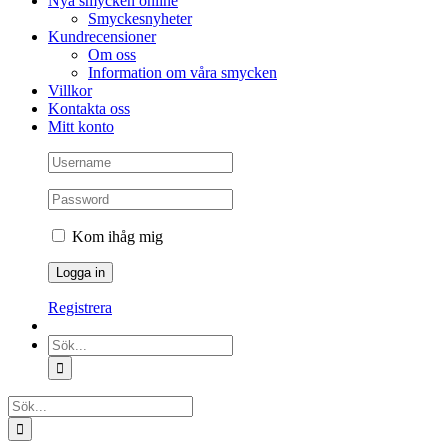
Nya smycken online
Smyckesnyheter
Kundrecensioner
Om oss
Information om våra smycken
Villkor
Kontakta oss
Mitt konto
Kom ihåg mig
Registrera
Sök
efter:
Sök
efter: