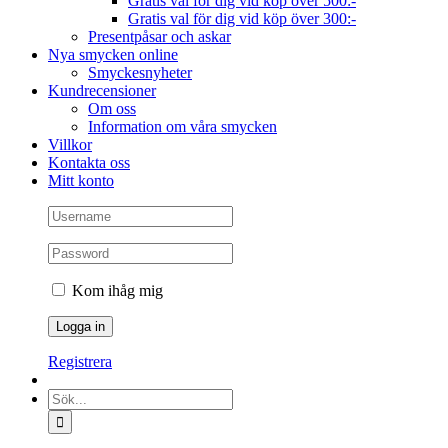
Gratis val för dig vid köp över 500:-
Gratis val för dig vid köp över 300:-
Presentpåsar och askar
Nya smycken online
Smyckesnyheter
Kundrecensioner
Om oss
Information om våra smycken
Villkor
Kontakta oss
Mitt konto
Kom ihåg mig
Registrera
Sök
efter: