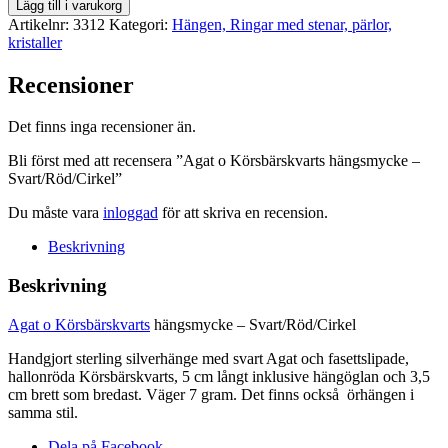
Agat
Lägg till i varukorg
o
Artikelnr:
3312
Kategori:
Hängen, Ringar med stenar, pärlor,
Körsbärskvarts
kristaller
hängsmycke
-
Recensioner
Svart/Röd/Cirkel
mängd
Det finns inga recensioner än.
Bli först med att recensera ”Agat o Körsbärskvarts hängsmycke –
Svart/Röd/Cirkel”
Du måste vara
inloggad
för att skriva en recension.
Beskrivning
Beskrivning
Agat o Körsbärskvarts
hängsmycke – Svart/Röd/Cirkel
Handgjort sterling silverhänge med svart Agat och fasettslipade,
hallonröda Körsbärskvarts, 5 cm långt inklusive hängöglan och 3,5
cm brett som bredast. Väger 7 gram. Det finns också örhängen i
samma stil.
Dela på Facebook