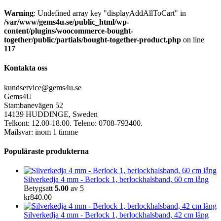
Warning
: Undefined array key "displayAddAllToCart" in
/var/www/gems4u.se/public_html/wp-
content/plugins/woocommerce-bought-
together/public/partials/bought-together-product.php
on line
117
Kontakta oss
kundservice@gems4u.se
Gems4U
Stambanevägen 52
14139 HUDDINGE, Sweden
Telkont: 12.00-18.00. Teleno: 0708-793400.
Mailsvar: inom 1 timme
Populäraste produkterna
Silverkedja 4 mm - Berlock 1, berlockhalsband, 60 cm lång
Betygsatt
5.00
av 5
kr
840.00
Silverkedja 4 mm - Berlock 1, berlockhalsband, 42 cm lång