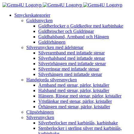
Fortsätt
till
Smyckeskategorier
innehållet
Guldsmycken
Guldberlocker o Guldkedjor med karbinhake
Guldbroscher och Guldringar
Guldhalsband, Armband och Hängen
Guldörhängen
Silversmycken med ädelstenar
Silverarmband med infattade stenar
Silverhalsband med infattade stenar
Silverörhängen med infattade stenar
Silverringar med infattade stenar
Silverhängen med infattade stenar
Handgjorda silversmycken
Armband med stenar, pärlor, kristaller
Halsband med stenar, pärlor, kristaller
Hängen, Ringar med stenar, pärlor, kristaller
Vristlänkar med stenar, pärlor, kristaller
Örhängen med stenar, pärlor, kristaller
Clipsörhängen
Silversmycken
Silverberlocker med karbinlås, karbinhake
Stenberlocker i sterling silver med karbinlås,
karbinhake