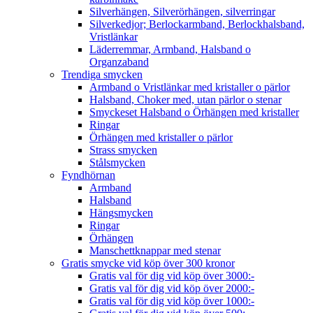
Silverhängen, Silverörhängen, silverringar
Silverkedjor; Berlockarmband, Berlockhalsband,
Vristlänkar
Läderremmar, Armband, Halsband o
Organzaband
Trendiga smycken
Armband o Vristlänkar med kristaller o pärlor
Halsband, Choker med, utan pärlor o stenar
Smyckeset Halsband o Örhängen med kristaller
Ringar
Örhängen med kristaller o pärlor
Strass smycken
Stålsmycken
Fyndhörnan
Armband
Halsband
Hängsmycken
Ringar
Örhängen
Manschettknappar med stenar
Gratis smycke vid köp över 300 kronor
Gratis val för dig vid köp över 3000:-
Gratis val för dig vid köp över 2000:-
Gratis val för dig vid köp över 1000:-