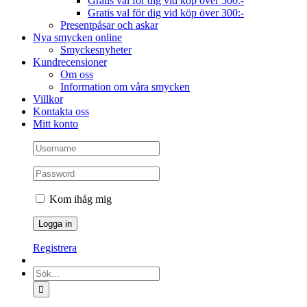
Gratis val för dig vid köp över 500:-
Gratis val för dig vid köp över 300:-
Presentpåsar och askar
Nya smycken online
Smyckesnyheter
Kundrecensioner
Om oss
Information om våra smycken
Villkor
Kontakta oss
Mitt konto
Kom ihåg mig
Registrera
Sök
efter: