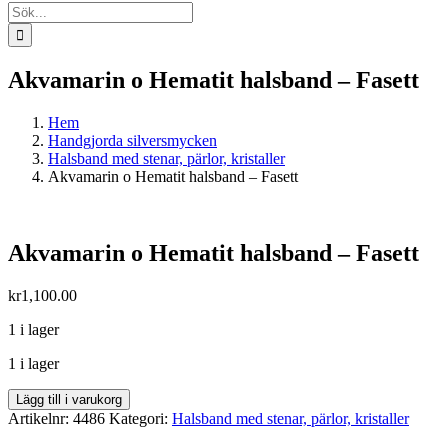
Sök
efter:
Akvamarin o Hematit halsband – Fasett
Hem
Handgjorda silversmycken
Halsband med stenar, pärlor, kristaller
Akvamarin o Hematit halsband – Fasett
Akvamarin o Hematit halsband – Fasett
kr
1,100.00
1 i lager
1 i lager
Akvamarin
Lägg till i varukorg
o
Artikelnr:
4486
Kategori:
Halsband med stenar, pärlor, kristaller
Hematit