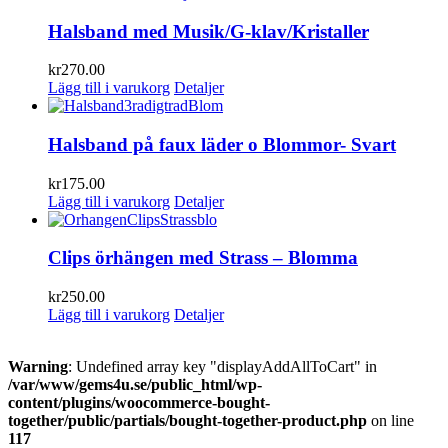
Halsband med Musik/G-klav/Kristaller
kr
270.00
Lägg till i varukorg
Detaljer
Halsband på faux läder o Blommor- Svart
kr
175.00
Lägg till i varukorg
Detaljer
Clips örhängen med Strass – Blomma
kr
250.00
Lägg till i varukorg
Detaljer
Warning
: Undefined array key "displayAddAllToCart" in
/var/www/gems4u.se/public_html/wp-
content/plugins/woocommerce-bought-
together/public/partials/bought-together-product.php
on line
117