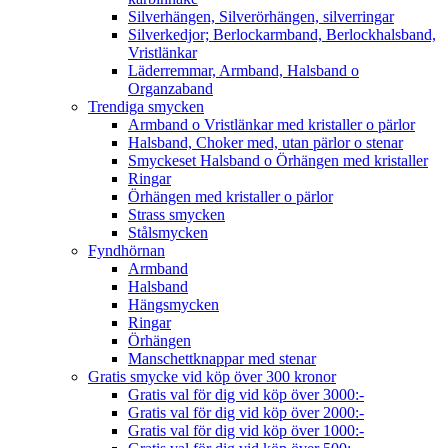
Silverhängen, Silverörhängen, silverringar
Silverkedjor; Berlockarmband, Berlockhalsband,
Vristlänkar
Läderremmar, Armband, Halsband o
Organzaband
Trendiga smycken
Armband o Vristlänkar med kristaller o pärlor
Halsband, Choker med, utan pärlor o stenar
Smyckeset Halsband o Örhängen med kristaller
Ringar
Örhängen med kristaller o pärlor
Strass smycken
Stålsmycken
Fyndhörnan
Armband
Halsband
Hängsmycken
Ringar
Örhängen
Manschettknappar med stenar
Gratis smycke vid köp över 300 kronor
Gratis val för dig vid köp över 3000:-
Gratis val för dig vid köp över 2000:-
Gratis val för dig vid köp över 1000:-