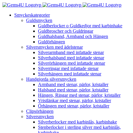
Fortsätt
till
Smyckeskategorier
innehållet
Guldsmycken
Guldberlocker o Guldkedjor med karbinhake
Guldbroscher och Guldringar
Guldhalsband, Armband och Hängen
Guldörhängen
Silversmycken med ädelstenar
Silverarmband med infattade stenar
Silverhalsband med infattade stenar
Silverörhängen med infattade stenar
Silverringar med infattade stenar
Silverhängen med infattade stenar
Handgjorda silversmycken
Armband med stenar, pärlor, kristaller
Halsband med stenar, pärlor, kristaller
Hängen, Ringar med stenar, pärlor, kristaller
Vristlänkar med stenar, pärlor, kristaller
Örhängen med stenar, pärlor, kristaller
Clipsörhängen
Silversmycken
Silverberlocker med karbinlås, karbinhake
Stenberlocker i sterling silver med karbinlås,
karbinhake