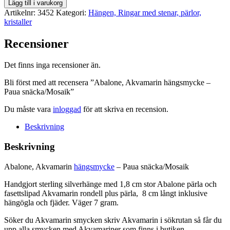
Abalone,
Lägg till i varukorg
Akvamarin
Artikelnr:
3452
Kategori:
Hängen, Ringar med stenar, pärlor,
hängsmycke
kristaller
-
Paua
Recensioner
snäcka/Mosaik
mängd
Det finns inga recensioner än.
Bli först med att recensera ”Abalone, Akvamarin hängsmycke –
Paua snäcka/Mosaik”
Du måste vara
inloggad
för att skriva en recension.
Beskrivning
Beskrivning
Abalone, Akvamarin
hängsmycke
– Paua snäcka/Mosaik
Handgjort sterling silverhänge med 1,8 cm stor Abalone pärla och
fasettslipad Akvamarin rondell plus pärla, 8 cm långt inklusive
hängögla och fjäder. Väger 7 gram.
Söker du Akvamarin smycken skriv Akvamarin i sökrutan så får du
upp alla smycken med Akvamariner som finns i butiken.