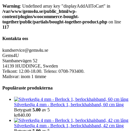
Warning
: Undefined array key "displayAddAllToCart" in
/var/www/gems4u.se/public_html/wp-
content/plugins/woocommerce-bought-
together/public/partials/bought-together-product.php
on line
117
Kontakta oss
kundservice@gems4u.se
Gems4U
Stambanevägen 52
14139 HUDDINGE, Sweden
Telkont: 12.00-18.00. Teleno: 0708-793400.
Mailsvar: inom 1 timme
Populäraste produkterna
Silverkedja 4 mm - Berlock 1, berlockhalsband, 60 cm lång
Betygsatt
5.00
av 5
kr
840.00
Silverkedja 4 mm - Berlock 1, berlockhalsband, 42 cm lång
Betygsatt
5.00
av 5