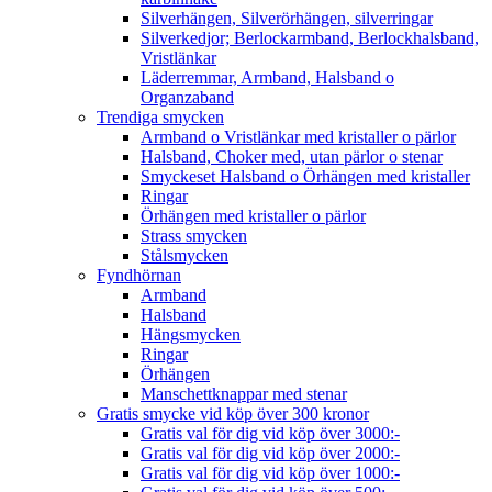
Silverhängen, Silverörhängen, silverringar
Silverkedjor; Berlockarmband, Berlockhalsband,
Vristlänkar
Läderremmar, Armband, Halsband o
Organzaband
Trendiga smycken
Armband o Vristlänkar med kristaller o pärlor
Halsband, Choker med, utan pärlor o stenar
Smyckeset Halsband o Örhängen med kristaller
Ringar
Örhängen med kristaller o pärlor
Strass smycken
Stålsmycken
Fyndhörnan
Armband
Halsband
Hängsmycken
Ringar
Örhängen
Manschettknappar med stenar
Gratis smycke vid köp över 300 kronor
Gratis val för dig vid köp över 3000:-
Gratis val för dig vid köp över 2000:-
Gratis val för dig vid köp över 1000:-