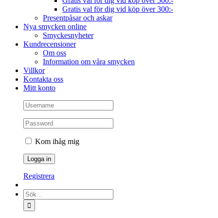
Gratis val för dig vid köp över 500:-
Gratis val för dig vid köp över 300:-
Presentpåsar och askar
Nya smycken online
Smyckesnyheter
Kundrecensioner
Om oss
Information om våra smycken
Villkor
Kontakta oss
Mitt konto
Kom ihåg mig
Registrera
Sök
efter: