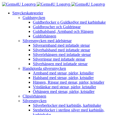
Fortsätt
till
Smyckeskategorier
innehållet
Guldsmycken
Guldberlocker o Guldkedjor med karbinhake
Guldbroscher och Guldringar
Guldhalsband, Armband och Hängen
Guldörhängen
Silversmycken med ädelstenar
Silverarmband med infattade stenar
Silverhalsband med infattade stenar
Silverörhängen med infattade stenar
Silverringar med infattade stenar
Silverhängen med infattade stenar
Handgjorda silversmycken
Armband med stenar, pärlor, kristaller
Halsband med stenar, pärlor, kristaller
Hängen, Ringar med stenar, pärlor, kristaller
Vristlänkar med stenar, pärlor, kristaller
Örhängen med stenar, pärlor, kristaller
Clipsörhängen
Silversmycken
Silverberlocker med karbinlås, karbinhake
Stenberlocker i sterling silver med karbinlås,
karbinhake