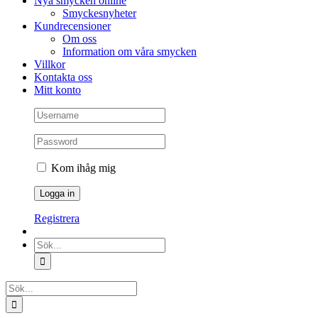
Nya smycken online
Smyckesnyheter
Kundrecensioner
Om oss
Information om våra smycken
Villkor
Kontakta oss
Mitt konto
Kom ihåg mig
Registrera
Sök
efter:
Sök
efter: