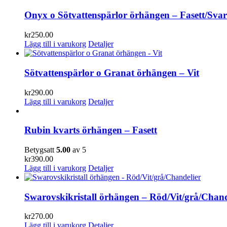
Onyx o Sötvattenspärlor örhängen – Fasett/Svar
kr
250.00
Lägg till i varukorg
Detaljer
Sötvattenspärlor o Granat örhängen – Vit
kr
290.00
Lägg till i varukorg
Detaljer
Rubin kvarts örhängen – Fasett
Betygsatt
5.00
av 5
kr
390.00
Lägg till i varukorg
Detaljer
Swarovskikristall örhängen – Röd/Vit/grå/Chand
kr
270.00
Lägg till i varukorg
Detaljer