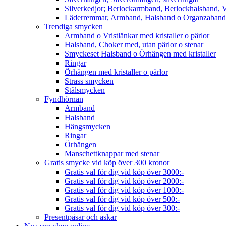
Silverkedjor; Berlockarmband, Berlockhalsband, V
Läderremmar, Armband, Halsband o Organzaband
Trendiga smycken
Armband o Vristlänkar med kristaller o pärlor
Halsband, Choker med, utan pärlor o stenar
Smyckeset Halsband o Örhängen med kristaller
Ringar
Örhängen med kristaller o pärlor
Strass smycken
Stålsmycken
Fyndhörnan
Armband
Halsband
Hängsmycken
Ringar
Örhängen
Manschettknappar med stenar
Gratis smycke vid köp över 300 kronor
Gratis val för dig vid köp över 3000:-
Gratis val för dig vid köp över 2000:-
Gratis val för dig vid köp över 1000:-
Gratis val för dig vid köp över 500:-
Gratis val för dig vid köp över 300:-
Presentpåsar och askar