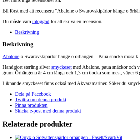
Det finns inga recensioner än.
-
Paua
Bli först med att recensera ”Abalone o Swarovskipärlor hänge o örh
snäcka
mosaik
Du måste vara
inloggad
för att skriva en recension.
mängd
Beskrivning
Beskrivning
Abalone
o Swarovskipärlor hänge o örhängen – Paua snäcka mosaik
Handgjort sterling silver
smyckeset
med Abalone, paua snäckor och vita
gram. Örhängena är 4 cm långa och 1,3 cm tjocka som mest, väger 6 
Liknande smyckeset finns också med Akvaramariner. Söker du smyckeset
Dela på Facebook
Twittra om denna produkt
Pinna produkten
Skicka e-post med denna produkt
Relaterade produkter