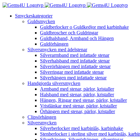
Fortsätt
till
Smyckeskategorier
innehållet
Guldsmycken
Guldberlocker o Guldkedjor med karbinhake
Guldbroscher och Guldringar
Guldhalsband, Armband och Hängen
Guldörhängen
Silversmycken med ädelstenar
Silverarmband med infattade stenar
Silverhalsband med infattade stenar
Silverörhängen med infattade stenar
Silverringar med infattade stenar
Silverhängen med infattade stenar
Handgjorda silversmycken
Armband med stenar, pärlor, kristaller
Halsband med stenar, pärlor, kristaller
Hängen, Ringar med stenar, pärlor, kristaller
Vristlänkar med stenar, pärlor, kristaller
Örhängen med stenar, pärlor, kristaller
Clipsörhängen
Silversmycken
Silverberlocker med karbinlås, karbinhake
Stenberlocker i sterling silver med karbinlås, karb
Silverhängen, Silverörhängen, silverringar