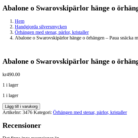
Abalone o Swarovskipärlor hänge o örhän
Hem
Handgjorda silversmycken
Örhängen med stenar, pärlor, kristaller
Abalone o Swarovskipärlor hänge o örhängen – Paua snäcka m
Abalone o Swarovskipärlor hänge o örhän
kr
490.00
1 i lager
1 i lager
Abalone
Lägg till i varukorg
o
Artikelnr:
3476
Kategori:
Örhängen med stenar, pärlor, kristaller
Swarovskipärlor
hänge
Recensioner
o
örhängen