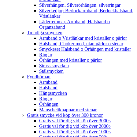
Silverhängen, Silverörhängen, silverringar
Silverkedjor; Berlockarmband, Berlockhalsband,
Vristlänkar
Läderremmar, Armband, Halsband o
Organzaband
Trendiga smycken
Armband o Vristlänkar med kristaller o pärlor
Halsband, Choker med, utan pärlor o stenar
Smyckeset Halsband o Örhängen med kristaller
Ringar
Örhängen med kristaller o pärlor
Strass smycken
Stålsmycken
Fyndhörnan
Armband
Halsband
Hängsmycken
Ringar
Örhängen
Manschettknappar med stenar
Gratis smycke vid köp över 300 kronor
Gratis val för dig vid köp över 3000:-
Gratis val för dig vid köp över 2000:-
Gratis val för dig vid köp över 1000:-