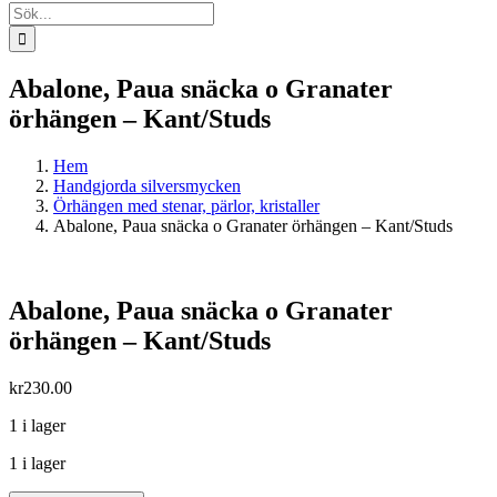
Sök
efter:
Abalone, Paua snäcka o Granater
örhängen – Kant/Studs
Hem
Handgjorda silversmycken
Örhängen med stenar, pärlor, kristaller
Abalone, Paua snäcka o Granater örhängen – Kant/Studs
Abalone, Paua snäcka o Granater
örhängen – Kant/Studs
kr
230.00
1 i lager
1 i lager