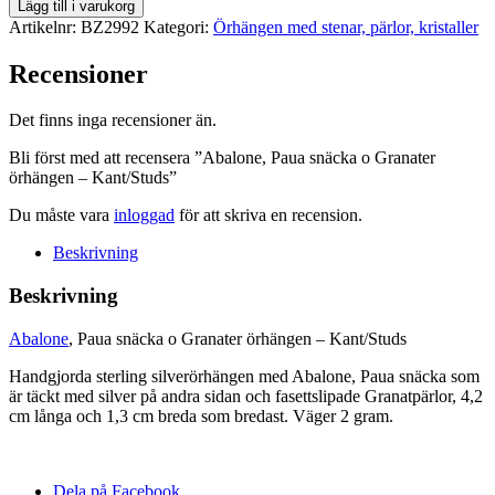
Abalone,
Lägg till i varukorg
Paua
Artikelnr:
BZ2992
Kategori:
Örhängen med stenar, pärlor, kristaller
snäcka
o
Recensioner
Granater
örhängen
Det finns inga recensioner än.
-
Kant/Studs
Bli först med att recensera ”Abalone, Paua snäcka o Granater
mängd
örhängen – Kant/Studs”
Du måste vara
inloggad
för att skriva en recension.
Beskrivning
Beskrivning
Abalone
, Paua snäcka o Granater örhängen – Kant/Studs
Handgjorda sterling silverörhängen med Abalone, Paua snäcka som
är täckt med silver på andra sidan och fasettslipade Granatpärlor, 4,2
cm långa och 1,3 cm breda som bredast. Väger 2 gram.
Dela på Facebook