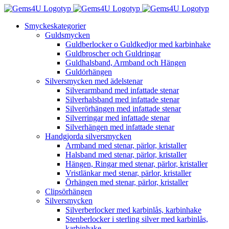
Fortsätt
till
Smyckeskategorier
innehållet
Guldsmycken
Guldberlocker o Guldkedjor med karbinhake
Guldbroscher och Guldringar
Guldhalsband, Armband och Hängen
Guldörhängen
Silversmycken med ädelstenar
Silverarmband med infattade stenar
Silverhalsband med infattade stenar
Silverörhängen med infattade stenar
Silverringar med infattade stenar
Silverhängen med infattade stenar
Handgjorda silversmycken
Armband med stenar, pärlor, kristaller
Halsband med stenar, pärlor, kristaller
Hängen, Ringar med stenar, pärlor, kristaller
Vristlänkar med stenar, pärlor, kristaller
Örhängen med stenar, pärlor, kristaller
Clipsörhängen
Silversmycken
Silverberlocker med karbinlås, karbinhake
Stenberlocker i sterling silver med karbinlås,
karbinhake