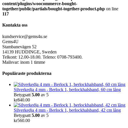
content/plugins/woocommerce-bought-
together/public/partials/bought-together-product.php
on line
117
Kontakta oss
kundservice@gems4u.se
Gems4U
Stambanevägen 52
14139 HUDDINGE, Sweden
Telkont: 12.00-18.00. Teleno: 0708-793400.
Mailsvar: inom 1 timme
Populäraste produkterna
Silverkedja 4 mm - Berlock 1, berlockhalsband, 60 cm lång
Betygsatt
5.00
av 5
kr
840.00
Silverkedja 4 mm - Berlock 1, berlockhalsband, 42 cm lång
Betygsatt
5.00
av 5
kr
560.00