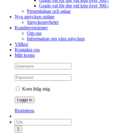
Gratis val för dig vid köp över 500:-
Gratis val för dig vid köp över 300:-
Presentpåsar och askar
Nya smycken online
Smyckesnyheter
Kundrecensioner
Om oss
Information om våra smycken
Villkor
Kontakta oss
Mitt konto
Kom ihåg mig
Registrera
Sök
efter: