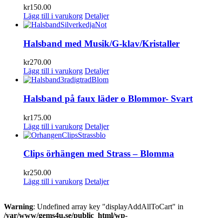
kr
150.00
Lägg till i varukorg
Detaljer
Halsband med Musik/G-klav/Kristaller
kr
270.00
Lägg till i varukorg
Detaljer
Halsband på faux läder o Blommor- Svart
kr
175.00
Lägg till i varukorg
Detaljer
Clips örhängen med Strass – Blomma
kr
250.00
Lägg till i varukorg
Detaljer
Warning
: Undefined array key "displayAddAllToCart" in
/var/www/gems4u.se/public_html/wp-