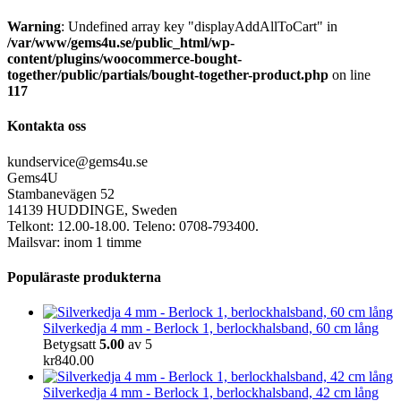
Warning
: Undefined array key "displayAddAllToCart" in
/var/www/gems4u.se/public_html/wp-
content/plugins/woocommerce-bought-
together/public/partials/bought-together-product.php
on line
117
Kontakta oss
kundservice@gems4u.se
Gems4U
Stambanevägen 52
14139 HUDDINGE, Sweden
Telkont: 12.00-18.00. Teleno: 0708-793400.
Mailsvar: inom 1 timme
Populäraste produkterna
Silverkedja 4 mm - Berlock 1, berlockhalsband, 60 cm lång
Betygsatt
5.00
av 5
kr
840.00
Silverkedja 4 mm - Berlock 1, berlockhalsband, 42 cm lång