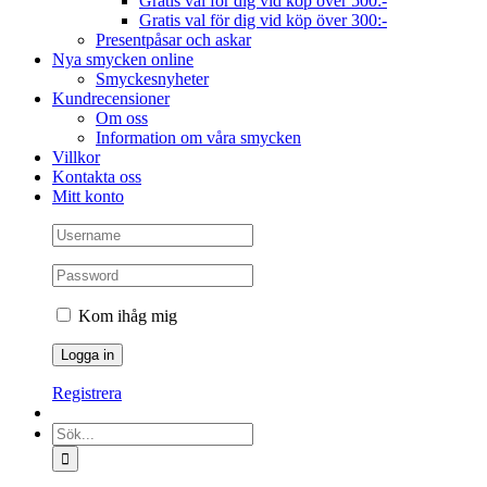
Gratis val för dig vid köp över 500:-
Gratis val för dig vid köp över 300:-
Presentpåsar och askar
Nya smycken online
Smyckesnyheter
Kundrecensioner
Om oss
Information om våra smycken
Villkor
Kontakta oss
Mitt konto
Kom ihåg mig
Registrera
Sök
efter: