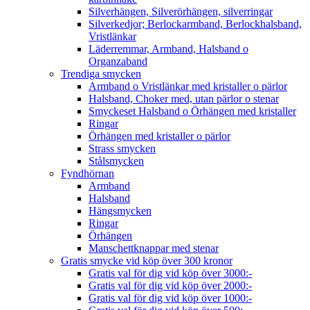
Silverhängen, Silverörhängen, silverringar
Silverkedjor; Berlockarmband, Berlockhalsband,
Vristlänkar
Läderremmar, Armband, Halsband o
Organzaband
Trendiga smycken
Armband o Vristlänkar med kristaller o pärlor
Halsband, Choker med, utan pärlor o stenar
Smyckeset Halsband o Örhängen med kristaller
Ringar
Örhängen med kristaller o pärlor
Strass smycken
Stålsmycken
Fyndhörnan
Armband
Halsband
Hängsmycken
Ringar
Örhängen
Manschettknappar med stenar
Gratis smycke vid köp över 300 kronor
Gratis val för dig vid köp över 3000:-
Gratis val för dig vid köp över 2000:-
Gratis val för dig vid köp över 1000:-