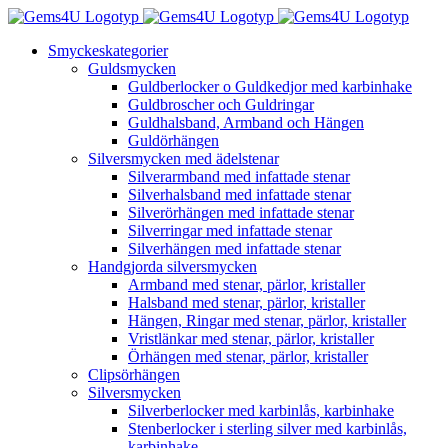
Fortsätt
till
Smyckeskategorier
innehållet
Guldsmycken
Guldberlocker o Guldkedjor med karbinhake
Guldbroscher och Guldringar
Guldhalsband, Armband och Hängen
Guldörhängen
Silversmycken med ädelstenar
Silverarmband med infattade stenar
Silverhalsband med infattade stenar
Silverörhängen med infattade stenar
Silverringar med infattade stenar
Silverhängen med infattade stenar
Handgjorda silversmycken
Armband med stenar, pärlor, kristaller
Halsband med stenar, pärlor, kristaller
Hängen, Ringar med stenar, pärlor, kristaller
Vristlänkar med stenar, pärlor, kristaller
Örhängen med stenar, pärlor, kristaller
Clipsörhängen
Silversmycken
Silverberlocker med karbinlås, karbinhake
Stenberlocker i sterling silver med karbinlås,
karbinhake