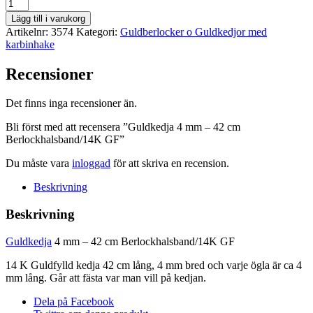
Guldkedja
4
Lägg till i varukorg
mm
Artikelnr:
3574
Kategori:
Guldberlocker o Guldkedjor med
-
karbinhake
42
cm
Recensioner
Berlockhalsband/14K
GF
mängd
Det finns inga recensioner än.
Bli först med att recensera ”Guldkedja 4 mm – 42 cm
Berlockhalsband/14K GF”
Du måste vara
inloggad
för att skriva en recension.
Beskrivning
Beskrivning
Guldkedja
4 mm – 42 cm Berlockhalsband/14K GF
14 K Guldfylld kedja 42 cm lång, 4 mm bred och varje ögla är ca 4
mm lång. Går att fästa var man vill på kedjan.
Dela på Facebook