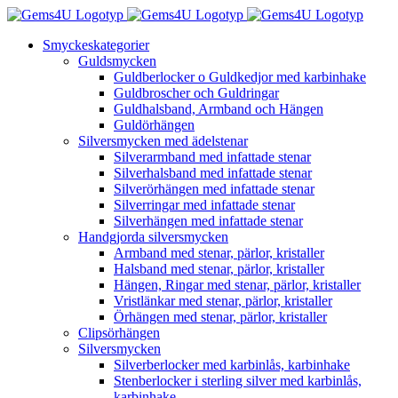
Fortsätt
till
Smyckeskategorier
innehållet
Guldsmycken
Guldberlocker o Guldkedjor med karbinhake
Guldbroscher och Guldringar
Guldhalsband, Armband och Hängen
Guldörhängen
Silversmycken med ädelstenar
Silverarmband med infattade stenar
Silverhalsband med infattade stenar
Silverörhängen med infattade stenar
Silverringar med infattade stenar
Silverhängen med infattade stenar
Handgjorda silversmycken
Armband med stenar, pärlor, kristaller
Halsband med stenar, pärlor, kristaller
Hängen, Ringar med stenar, pärlor, kristaller
Vristlänkar med stenar, pärlor, kristaller
Örhängen med stenar, pärlor, kristaller
Clipsörhängen
Silversmycken
Silverberlocker med karbinlås, karbinhake
Stenberlocker i sterling silver med karbinlås,
karbinhake