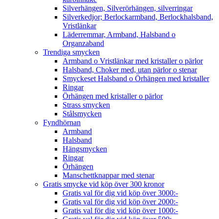
Silverhängen, Silverörhängen, silverringar
Silverkedjor; Berlockarmband, Berlockhalsband,
Vristlänkar
Läderremmar, Armband, Halsband o
Organzaband
Trendiga smycken
Armband o Vristlänkar med kristaller o pärlor
Halsband, Choker med, utan pärlor o stenar
Smyckeset Halsband o Örhängen med kristaller
Ringar
Örhängen med kristaller o pärlor
Strass smycken
Stålsmycken
Fyndhörnan
Armband
Halsband
Hängsmycken
Ringar
Örhängen
Manschettknappar med stenar
Gratis smycke vid köp över 300 kronor
Gratis val för dig vid köp över 3000:-
Gratis val för dig vid köp över 2000:-
Gratis val för dig vid köp över 1000:-