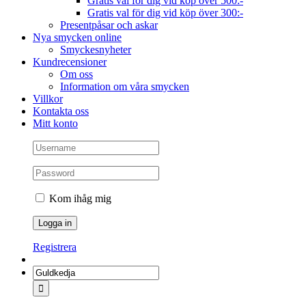
Gratis val för dig vid köp över 500:-
Gratis val för dig vid köp över 300:-
Presentpåsar och askar
Nya smycken online
Smyckesnyheter
Kundrecensioner
Om oss
Information om våra smycken
Villkor
Kontakta oss
Mitt konto
Kom ihåg mig
Registrera
Sök
efter: