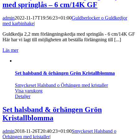
med springlås – 6 cm/14K GF
admin
2022-11-17T19:56:23+01:00
Guldberlocker o Guldkedjor
med karbinhake
|
Guldkedja 2,2 mm förlängningskedja med springlås - 6 cm/14K GF
Här har vi lagt till möjligheten att beställa förlängning till [...]
Läs mer
Set halsband & örhängen Grön Kristallblomma
Smyckeset Halsband o Örhängen med kristaller
Visa varukorg
Detaljer
Set halsband & örhängen Grön
Kristallblomma
admin
2018-11-26T20:40:23+01:00
Smyckeset Halsband o
Örhängen med kristaller
|