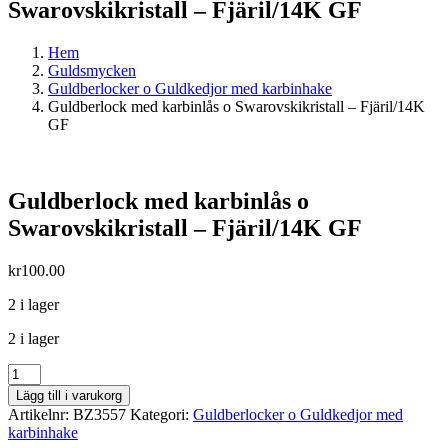
Swarovskikristall – Fjäril/14K GF
Hem
Guldsmycken
Guldberlocker o Guldkedjor med karbinhake
Guldberlock med karbinlås o Swarovskikristall – Fjäril/14K
GF
Guldberlock med karbinlås o
Swarovskikristall – Fjäril/14K GF
kr
100.00
2 i lager
2 i lager
Guldberlock
med
Lägg till i varukorg
karbinlås
Artikelnr:
BZ3557
Kategori:
Guldberlocker o Guldkedjor med
o
karbinhake
Swarovskikristall