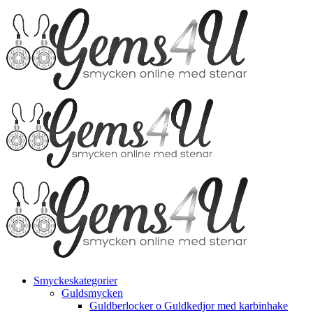
Fortsätt
till
innehållet
Smyckeskategorier
Guldsmycken
Guldberlocker o Guldkedjor med karbinhake