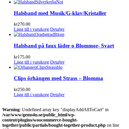
Halsband med Musik/G-klav/Kristaller
kr
270.00
Lägg till i varukorg
Detaljer
Halsband på faux läder o Blommor- Svart
kr
175.00
Lägg till i varukorg
Detaljer
Clips örhängen med Strass – Blomma
kr
250.00
Lägg till i varukorg
Detaljer
Warning
: Undefined array key "displayAddAllToCart" in
/var/www/gems4u.se/public_html/wp-
content/plugins/woocommerce-bought-
together/public/partials/bought-together-product.php
on line