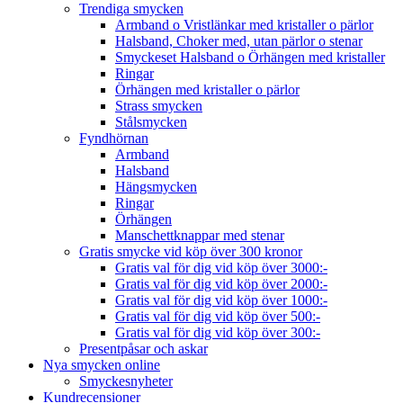
Trendiga smycken
Armband o Vristlänkar med kristaller o pärlor
Halsband, Choker med, utan pärlor o stenar
Smyckeset Halsband o Örhängen med kristaller
Ringar
Örhängen med kristaller o pärlor
Strass smycken
Stålsmycken
Fyndhörnan
Armband
Halsband
Hängsmycken
Ringar
Örhängen
Manschettknappar med stenar
Gratis smycke vid köp över 300 kronor
Gratis val för dig vid köp över 3000:-
Gratis val för dig vid köp över 2000:-
Gratis val för dig vid köp över 1000:-
Gratis val för dig vid köp över 500:-
Gratis val för dig vid köp över 300:-
Presentpåsar och askar
Nya smycken online
Smyckesnyheter
Kundrecensioner