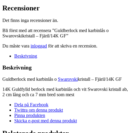
-
Recensioner
Fjäril/14K
GF
mängd
Det finns inga recensioner än.
Bli först med att recensera ”Guldberlock med karbinlås o
Swarovskikristall – Fjäril/14K GF”
Du måste vara
inloggad
för att skriva en recension.
Beskrivning
Beskrivning
Guldberlock med karbinlås o
Swarovski
kristall – Fjäril/14K GF
14K Guldfylld berlock med karbinlås och vit Swarovski kristall ab,
2 cm lång och ca 7 mm bred som mest
Dela på Facebook
Twittra om denna produkt
Pinna produkten
Skicka e-post med denna produkt