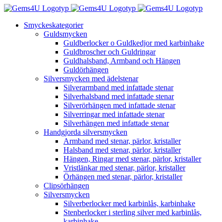
Fortsätt
till
Smyckeskategorier
innehållet
Guldsmycken
Guldberlocker o Guldkedjor med karbinhake
Guldbroscher och Guldringar
Guldhalsband, Armband och Hängen
Guldörhängen
Silversmycken med ädelstenar
Silverarmband med infattade stenar
Silverhalsband med infattade stenar
Silverörhängen med infattade stenar
Silverringar med infattade stenar
Silverhängen med infattade stenar
Handgjorda silversmycken
Armband med stenar, pärlor, kristaller
Halsband med stenar, pärlor, kristaller
Hängen, Ringar med stenar, pärlor, kristaller
Vristlänkar med stenar, pärlor, kristaller
Örhängen med stenar, pärlor, kristaller
Clipsörhängen
Silversmycken
Silverberlocker med karbinlås, karbinhake
Stenberlocker i sterling silver med karbinlås,
karbinhake