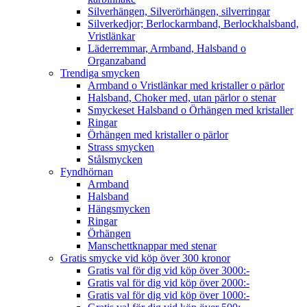
Silverhängen, Silverörhängen, silverringar
Silverkedjor; Berlockarmband, Berlockhalsband,
Vristlänkar
Läderremmar, Armband, Halsband o
Organzaband
Trendiga smycken
Armband o Vristlänkar med kristaller o pärlor
Halsband, Choker med, utan pärlor o stenar
Smyckeset Halsband o Örhängen med kristaller
Ringar
Örhängen med kristaller o pärlor
Strass smycken
Stålsmycken
Fyndhörnan
Armband
Halsband
Hängsmycken
Ringar
Örhängen
Manschettknappar med stenar
Gratis smycke vid köp över 300 kronor
Gratis val för dig vid köp över 3000:-
Gratis val för dig vid köp över 2000:-
Gratis val för dig vid köp över 1000:-