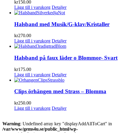
kr
150.00
Lägg till i varukorg
Detaljer
Halsband med Musik/G-klav/Kristaller
kr
270.00
Lägg till i varukorg
Detaljer
Halsband på faux läder o Blommor- Svart
kr
175.00
Lägg till i varukorg
Detaljer
Clips örhängen med Strass – Blomma
kr
250.00
Lägg till i varukorg
Detaljer
Warning
: Undefined array key "displayAddAllToCart" in
/var/www/gems4u.se/public_html/wp-