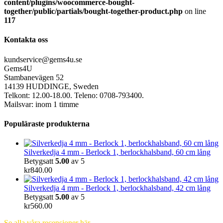
content/plugins/woocommerce-bought-
together/public/partials/bought-together-product.php
on line
117
Kontakta oss
kundservice@gems4u.se
Gems4U
Stambanevägen 52
14139 HUDDINGE, Sweden
Telkont: 12.00-18.00. Teleno: 0708-793400.
Mailsvar: inom 1 timme
Populäraste produkterna
Silverkedja 4 mm - Berlock 1, berlockhalsband, 60 cm lång
Betygsatt
5.00
av 5
kr
840.00
Silverkedja 4 mm - Berlock 1, berlockhalsband, 42 cm lång
Betygsatt
5.00
av 5
kr
560.00
Se alla våra recensioner här