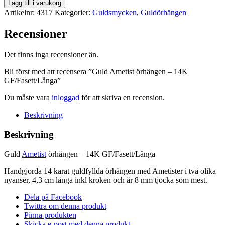
Guld
Lägg till i varukorg
Ametist
Artikelnr:
4317
Kategorier:
Guldsmycken
,
Guldörhängen
örhängen
-
Recensioner
14K
GF/Fasett/Långa
Det finns inga recensioner än.
mängd
Bli först med att recensera ”Guld Ametist örhängen – 14K
GF/Fasett/Långa”
Du måste vara
inloggad
för att skriva en recension.
Beskrivning
Beskrivning
Guld
Ametist
örhängen – 14K GF/Fasett/Långa
Handgjorda 14 karat guldfyllda örhängen med Ametister i två olika
nyanser, 4,3 cm långa inkl kroken och är 8 mm tjocka som mest.
Dela på Facebook
Twittra om denna produkt
Pinna produkten
Skicka e-post med denna produkt