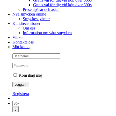
Gratis val för dig vid köp över 500:-
Gratis val för dig vid köp över 300:-
Presentpåsar och askar
Nya smycken online
Smyckesnyheter
Kundrecensioner
Om oss
Information om våra smycken
Villkor
Kontakta oss
Mitt konto
Kom ihåg mig
Registrera
Sök
efter: