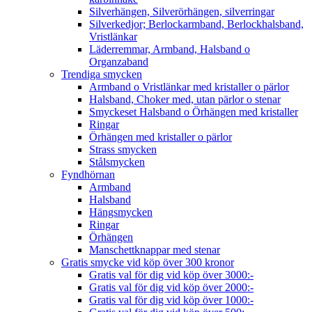
Silverhängen, Silverörhängen, silverringar
Silverkedjor; Berlockarmband, Berlockhalsband,
Vristlänkar
Läderremmar, Armband, Halsband o
Organzaband
Trendiga smycken
Armband o Vristlänkar med kristaller o pärlor
Halsband, Choker med, utan pärlor o stenar
Smyckeset Halsband o Örhängen med kristaller
Ringar
Örhängen med kristaller o pärlor
Strass smycken
Stålsmycken
Fyndhörnan
Armband
Halsband
Hängsmycken
Ringar
Örhängen
Manschettknappar med stenar
Gratis smycke vid köp över 300 kronor
Gratis val för dig vid köp över 3000:-
Gratis val för dig vid köp över 2000:-
Gratis val för dig vid köp över 1000:-