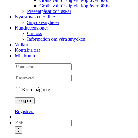
Gratis val för dig vid köp över 500:-
Gratis val för dig vid köp över 300:-
Presentpåsar och askar
Nya smycken online
Smyckesnyheter
Kundrecensioner
Om oss
Information om våra smycken
Villkor
Kontakta oss
Mitt konto
Kom ihåg mig
Registrera
Sök
efter: