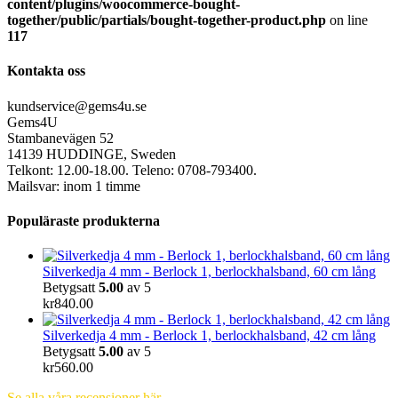
content/plugins/woocommerce-bought-
together/public/partials/bought-together-product.php
on line
117
Kontakta oss
kundservice@gems4u.se
Gems4U
Stambanevägen 52
14139 HUDDINGE, Sweden
Telkont: 12.00-18.00. Teleno: 0708-793400.
Mailsvar: inom 1 timme
Populäraste produkterna
Silverkedja 4 mm - Berlock 1, berlockhalsband, 60 cm lång
Betygsatt
5.00
av 5
kr
840.00
Silverkedja 4 mm - Berlock 1, berlockhalsband, 42 cm lång
Betygsatt
5.00
av 5
kr
560.00
Se alla våra recensioner här