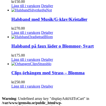
kr
150.00
Lägg till i varukorg
Detaljer
Halsband med Musik/G-klav/Kristaller
kr
270.00
Lägg till i varukorg
Detaljer
Halsband på faux läder o Blommor- Svart
kr
175.00
Lägg till i varukorg
Detaljer
Clips örhängen med Strass – Blomma
kr
250.00
Lägg till i varukorg
Detaljer
Warning
: Undefined array key "displayAddAllToCart" in
/var/www/gems4u.se/public_html/wp-