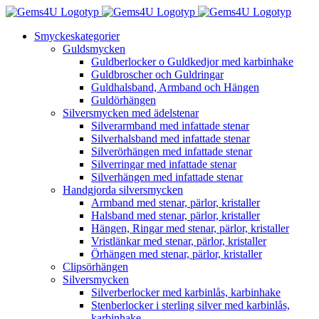
Fortsätt
till
Smyckeskategorier
innehållet
Guldsmycken
Guldberlocker o Guldkedjor med karbinhake
Guldbroscher och Guldringar
Guldhalsband, Armband och Hängen
Guldörhängen
Silversmycken med ädelstenar
Silverarmband med infattade stenar
Silverhalsband med infattade stenar
Silverörhängen med infattade stenar
Silverringar med infattade stenar
Silverhängen med infattade stenar
Handgjorda silversmycken
Armband med stenar, pärlor, kristaller
Halsband med stenar, pärlor, kristaller
Hängen, Ringar med stenar, pärlor, kristaller
Vristlänkar med stenar, pärlor, kristaller
Örhängen med stenar, pärlor, kristaller
Clipsörhängen
Silversmycken
Silverberlocker med karbinlås, karbinhake
Stenberlocker i sterling silver med karbinlås,
karbinhake