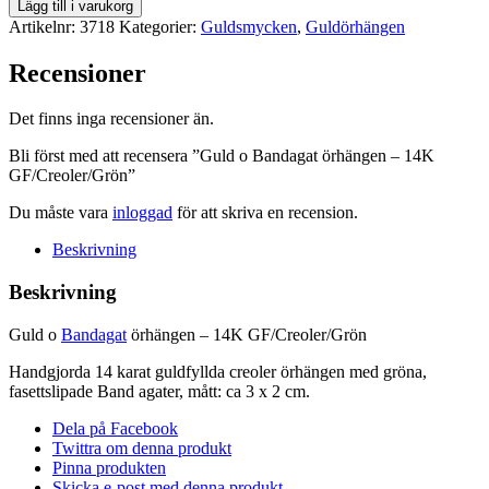
Guld
Lägg till i varukorg
o
Artikelnr:
3718
Kategorier:
Guldsmycken
,
Guldörhängen
Bandagat
örhängen
Recensioner
-
14K
Det finns inga recensioner än.
GF/Creoler/Grön
mängd
Bli först med att recensera ”Guld o Bandagat örhängen – 14K
GF/Creoler/Grön”
Du måste vara
inloggad
för att skriva en recension.
Beskrivning
Beskrivning
Guld o
Bandagat
örhängen – 14K GF/Creoler/Grön
Handgjorda 14 karat guldfyllda creoler örhängen med gröna,
fasettslipade Band agater, mått: ca 3 x 2 cm.
Dela på Facebook
Twittra om denna produkt
Pinna produkten
Skicka e-post med denna produkt