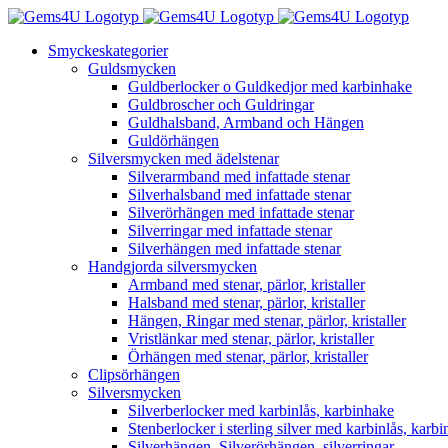
Fortsätt
till
Smyckeskategorier
innehållet
Guldsmycken
Guldberlocker o Guldkedjor med karbinhake
Guldbroscher och Guldringar
Guldhalsband, Armband och Hängen
Guldörhängen
Silversmycken med ädelstenar
Silverarmband med infattade stenar
Silverhalsband med infattade stenar
Silverörhängen med infattade stenar
Silverringar med infattade stenar
Silverhängen med infattade stenar
Handgjorda silversmycken
Armband med stenar, pärlor, kristaller
Halsband med stenar, pärlor, kristaller
Hängen, Ringar med stenar, pärlor, kristaller
Vristlänkar med stenar, pärlor, kristaller
Örhängen med stenar, pärlor, kristaller
Clipsörhängen
Silversmycken
Silverberlocker med karbinlås, karbinhake
Stenberlocker i sterling silver med karbinlås, karb
Silverhängen, Silverörhängen, silverringar