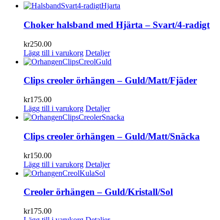
Choker halsband med Hjärta – Svart/4-radigt
kr
250.00
Lägg till i varukorg
Detaljer
Clips creoler örhängen – Guld/Matt/Fjäder
kr
175.00
Lägg till i varukorg
Detaljer
Clips creoler örhängen – Guld/Matt/Snäcka
kr
150.00
Lägg till i varukorg
Detaljer
Creoler örhängen – Guld/Kristall/Sol
kr
175.00
Lägg till i varukorg
Detaljer