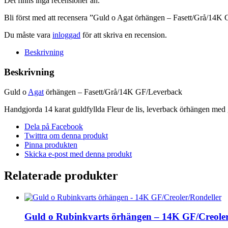
Det finns inga recensioner än.
GF/Leverback
mängd
Bli först med att recensera ”Guld o Agat örhängen – Fasett/Grå/14K
Du måste vara
inloggad
för att skriva en recension.
Beskrivning
Beskrivning
Guld o
Agat
örhängen – Fasett/Grå/14K GF/Leverback
Handgjorda 14 karat guldfyllda Fleur de lis, leverback örhängen med g
Dela på Facebook
Twittra om denna produkt
Pinna produkten
Skicka e-post med denna produkt
Relaterade produkter
Guld o Rubinkvarts örhängen – 14K GF/Creoler