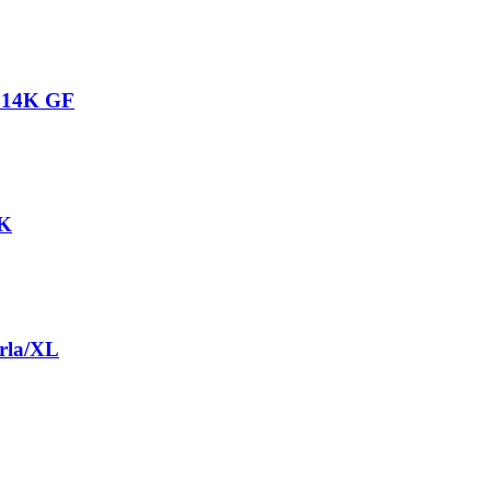
– 14K GF
9K
rla/XL