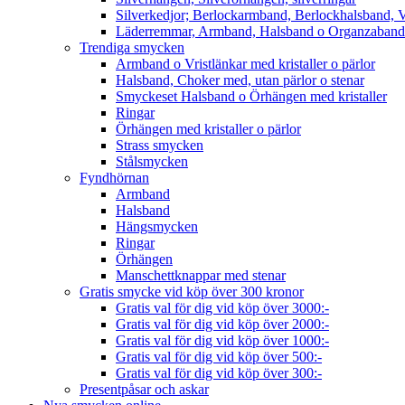
Silverkedjor; Berlockarmband, Berlockhalsband, V
Läderremmar, Armband, Halsband o Organzaband
Trendiga smycken
Armband o Vristlänkar med kristaller o pärlor
Halsband, Choker med, utan pärlor o stenar
Smyckeset Halsband o Örhängen med kristaller
Ringar
Örhängen med kristaller o pärlor
Strass smycken
Stålsmycken
Fyndhörnan
Armband
Halsband
Hängsmycken
Ringar
Örhängen
Manschettknappar med stenar
Gratis smycke vid köp över 300 kronor
Gratis val för dig vid köp över 3000:-
Gratis val för dig vid köp över 2000:-
Gratis val för dig vid köp över 1000:-
Gratis val för dig vid köp över 500:-
Gratis val för dig vid köp över 300:-
Presentpåsar och askar