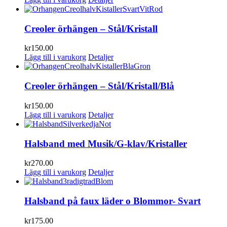
Creoler örhängen – Stål/Kristall
kr
150.00
Lägg till i varukorg
Detaljer
Creoler örhängen – Stål/Kristall/Blå
kr
150.00
Lägg till i varukorg
Detaljer
Halsband med Musik/G-klav/Kristaller
kr
270.00
Lägg till i varukorg
Detaljer
Halsband på faux läder o Blommor- Svart
kr
175.00