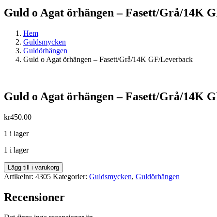
Guld o Agat örhängen – Fasett/Grå/14K 
Hem
Guldsmycken
Guldörhängen
Guld o Agat örhängen – Fasett/Grå/14K GF/Leverback
Guld o Agat örhängen – Fasett/Grå/14K 
kr
450.00
1 i lager
1 i lager
Guld
Lägg till i varukorg
o
Artikelnr:
4305
Kategorier:
Guldsmycken
,
Guldörhängen
Agat
örhängen
Recensioner
-
Fasett/Grå/14K