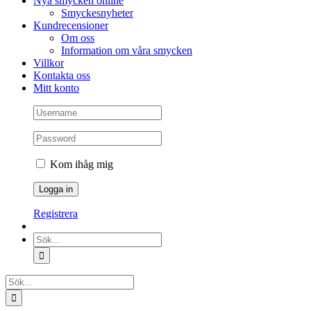
Nya smycken online
Smyckesnyheter
Kundrecensioner
Om oss
Information om våra smycken
Villkor
Kontakta oss
Mitt konto
Kom ihåg mig
Registrera
Sök
efter:
Sök
efter: