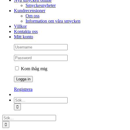
Nya smycken online
Smyckesnyheter
Kundrecensioner
Om oss
Information om våra smycken
Villkor
Kontakta oss
Mitt konto
Kom ihåg mig
Registrera
Sök
efter:
Sök
efter: