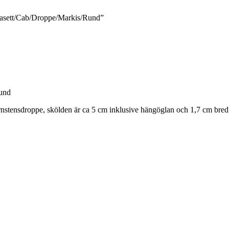
 Fasett/Cab/Droppe/Markis/Rund”
Rund
Bärnstensdroppe, skölden är ca 5 cm inklusive hängöglan och 1,7 cm bre