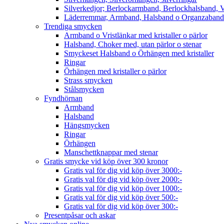
Silverkedjor; Berlockarmband, Berlockhalsband, V
Läderremmar, Armband, Halsband o Organzaband
Trendiga smycken
Armband o Vristlänkar med kristaller o pärlor
Halsband, Choker med, utan pärlor o stenar
Smyckeset Halsband o Örhängen med kristaller
Ringar
Örhängen med kristaller o pärlor
Strass smycken
Stålsmycken
Fyndhörnan
Armband
Halsband
Hängsmycken
Ringar
Örhängen
Manschettknappar med stenar
Gratis smycke vid köp över 300 kronor
Gratis val för dig vid köp över 3000:-
Gratis val för dig vid köp över 2000:-
Gratis val för dig vid köp över 1000:-
Gratis val för dig vid köp över 500:-
Gratis val för dig vid köp över 300:-
Presentpåsar och askar