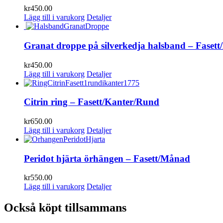
kr
450.00
Lägg till i varukorg
Detaljer
Granat droppe på silverkedja halsband – Faset
kr
450.00
Lägg till i varukorg
Detaljer
Citrin ring – Fasett/Kanter/Rund
kr
650.00
Lägg till i varukorg
Detaljer
Peridot hjärta örhängen – Fasett/Månad
kr
550.00
Lägg till i varukorg
Detaljer
Också köpt tillsammans