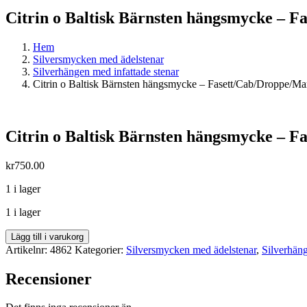
Citrin o Baltisk Bärnsten hängsmycke – 
Hem
Silversmycken med ädelstenar
Silverhängen med infattade stenar
Citrin o Baltisk Bärnsten hängsmycke – Fasett/Cab/Droppe/Ma
Citrin o Baltisk Bärnsten hängsmycke – 
kr
750.00
1 i lager
1 i lager
Citrin
Lägg till i varukorg
o
Artikelnr:
4862
Kategorier:
Silversmycken med ädelstenar
,
Silverhäng
Baltisk
Bärnsten
Recensioner
hängsmycke
-