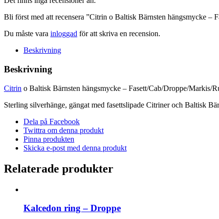
Det finns inga recensioner än.
Fasett/Cab/Droppe/Markis/Rund
mängd
Bli först med att recensera ”Citrin o Baltisk Bärnsten hängsmycke –
Du måste vara
inloggad
för att skriva en recension.
Beskrivning
Beskrivning
Citrin
o Baltisk Bärnsten hängsmycke – Fasett/Cab/Droppe/Markis/
Sterling silverhänge, gängat med fasettslipade Citriner och Baltisk 
Dela på Facebook
Twittra om denna produkt
Pinna produkten
Skicka e-post med denna produkt
Relaterade produkter
Kalcedon ring – Droppe