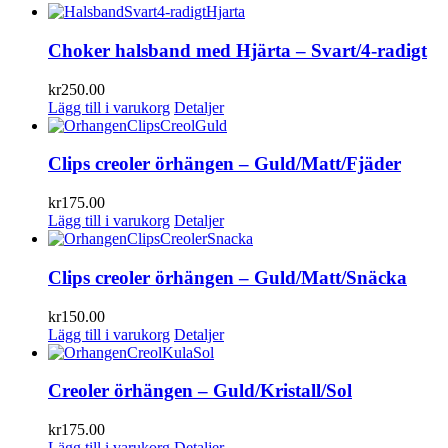
Choker halsband med Hjärta – Svart/4-radigt
kr
250.00
Lägg till i varukorg
Detaljer
Clips creoler örhängen – Guld/Matt/Fjäder
kr
175.00
Lägg till i varukorg
Detaljer
Clips creoler örhängen – Guld/Matt/Snäcka
kr
150.00
Lägg till i varukorg
Detaljer
Creoler örhängen – Guld/Kristall/Sol
kr
175.00
Lägg till i varukorg
Detaljer