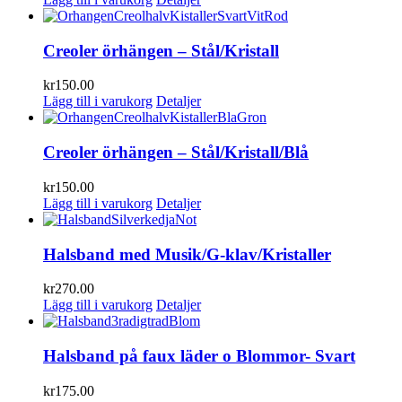
Creoler örhängen – Stål/Kristall
kr
150.00
Lägg till i varukorg
Detaljer
Creoler örhängen – Stål/Kristall/Blå
kr
150.00
Lägg till i varukorg
Detaljer
Halsband med Musik/G-klav/Kristaller
kr
270.00
Lägg till i varukorg
Detaljer
Halsband på faux läder o Blommor- Svart
kr
175.00