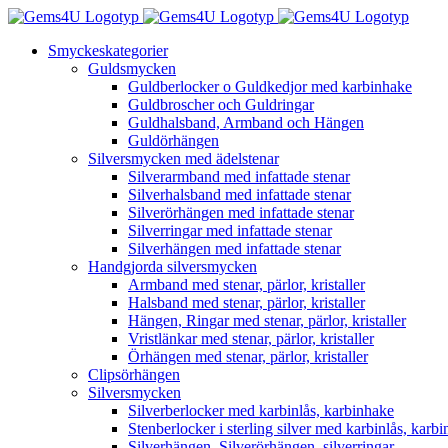
Fortsätt
till
Smyckeskategorier
innehållet
Guldsmycken
Guldberlocker o Guldkedjor med karbinhake
Guldbroscher och Guldringar
Guldhalsband, Armband och Hängen
Guldörhängen
Silversmycken med ädelstenar
Silverarmband med infattade stenar
Silverhalsband med infattade stenar
Silverörhängen med infattade stenar
Silverringar med infattade stenar
Silverhängen med infattade stenar
Handgjorda silversmycken
Armband med stenar, pärlor, kristaller
Halsband med stenar, pärlor, kristaller
Hängen, Ringar med stenar, pärlor, kristaller
Vristlänkar med stenar, pärlor, kristaller
Örhängen med stenar, pärlor, kristaller
Clipsörhängen
Silversmycken
Silverberlocker med karbinlås, karbinhake
Stenberlocker i sterling silver med karbinlås, karb
Silverhängen, Silverörhängen, silverringar