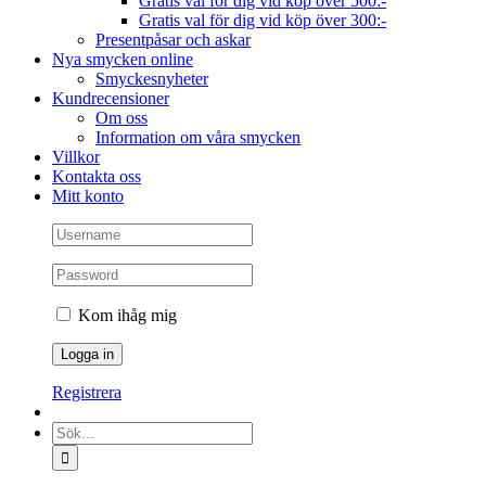
Gratis val för dig vid köp över 500:-
Gratis val för dig vid köp över 300:-
Presentpåsar och askar
Nya smycken online
Smyckesnyheter
Kundrecensioner
Om oss
Information om våra smycken
Villkor
Kontakta oss
Mitt konto
Kom ihåg mig
Registrera
Sök
efter: