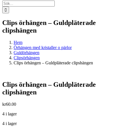
Sök
efter:
Clips örhängen – Guldpläterade
clipshängen
Hem
Örhängen med kristaller o pärlor
Guldörhängen
Clipsörhängen
Clips örhängen – Guldpläterade clipshängen
Clips örhängen – Guldpläterade
clipshängen
kr
60.00
4 i lager
4 i lager