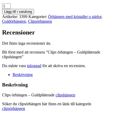
Clips
örhängen
Lägg till i varukorg
-
Artikelnr:
3399
Kategorier:
Örhängen med kristaller o pärlor
,
Guldpläterade
Guldörhängen
,
Clipsörhängen
clipshängen
mängd
Recensioner
Det finns inga recensioner än.
Bli först med att recensera ”Clips örhängen – Guldpläterade
clipshängen”
Du måste vara
inloggad
för att skriva en recension.
Beskrivning
Beskrivning
Clips örhängen – Guldpläterade
clipshängen
Söker du clipsörhängen här finns en länk till kategorin
clipsörhängen