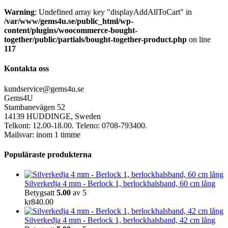
Warning
: Undefined array key "displayAddAllToCart" in
/var/www/gems4u.se/public_html/wp-
content/plugins/woocommerce-bought-
together/public/partials/bought-together-product.php
on line
117
Kontakta oss
kundservice@gems4u.se
Gems4U
Stambanevägen 52
14139 HUDDINGE, Sweden
Telkont: 12.00-18.00. Teleno: 0708-793400.
Mailsvar: inom 1 timme
Populäraste produkterna
Silverkedja 4 mm - Berlock 1, berlockhalsband, 60 cm lång
Betygsatt
5.00
av 5
kr
840.00
Silverkedja 4 mm - Berlock 1, berlockhalsband, 42 cm lång