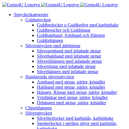
Fortsätt
till
Smyckeskategorier
innehållet
Guldsmycken
Guldberlocker o Guldkedjor med karbinhake
Guldbroscher och Guldringar
Guldhalsband, Armband och Hängen
Guldörhängen
Silversmycken med ädelstenar
Silverarmband med infattade stenar
Silverhalsband med infattade stenar
Silverörhängen med infattade stenar
Silverringar med infattade stenar
Silverhängen med infattade stenar
Handgjorda silversmycken
Armband med stenar, pärlor, kristaller
Halsband med stenar, pärlor, kristaller
Hängen, Ringar med stenar, pärlor, kristaller
Vristlänkar med stenar, pärlor, kristaller
Örhängen med stenar, pärlor, kristaller
Clipsörhängen
Silversmycken
Silverberlocker med karbinlås, karbinhake
Stenberlocker i sterling silver med karbinlås,
karbinhake