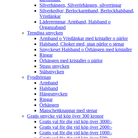
Silverhängen, Silverörhängen, silverringar
Silverkedjor; Berlockarmband, Berlockhalsband,
Vristlänkar
Läderremmar, Armband, Halsband o
Organzaband
Trendiga smycken
Armband o Vristlänkar med kristaller o pärlor
Halsband, Choker med, utan pärlor o stenar
Smyckeset Halsband o Örhängen med kristaller
Ringar
Örhängen med kristaller o pärlor
Strass smycken
Stålsmycken
Fyndhörnan
Armband
Halsband
Hängsmycken
Ringar
Örhängen
Manschettknappar med stenar
Gratis smycke vid köp över 300 kronor
Gratis val för dig vid köp över 3000:-
Gratis val för dig vid köp över 2000:-
Gratis val för dig vid köp över 1000:-