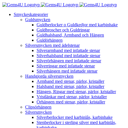
Fortsätt
till
Smyckeskategorier
innehållet
Guldsmycken
Guldberlocker o Guldkedjor med karbinhake
Guldbroscher och Guldringar
Guldhalsband, Armband och Hängen
Guldörhängen
Silversmycken med ädelstenar
Silverarmband med infattade stenar
Silverhalsband med infattade stenar
Silverörhängen med infattade stenar
Silverringar med infattade stenar
Silverhängen med infattade stenar
Handgjorda silversmycken
Armband med stenar, pärlor, kristaller
Halsband med stenar, pärlor, kristaller
Hängen, Ringar med stenar, pärlor, kristaller
Vristlänkar med stenar, pärlor, kristaller
Örhängen med stenar, pärlor, kristaller
Clipsörhängen
Silversmycken
Silverberlocker med karbinlås, karbinhake
Stenberlocker i sterling silver med karbinlås,
karbinhake