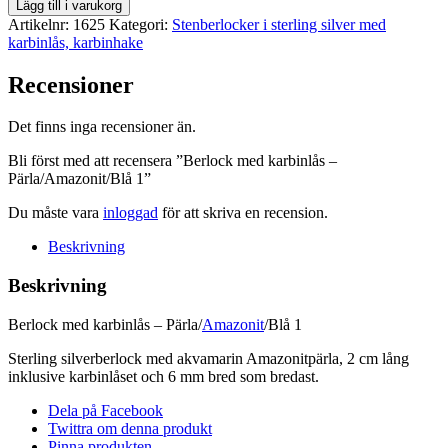
Berlock
Lägg till i varukorg
med
Artikelnr:
1625
Kategori:
Stenberlocker i sterling silver med
karbinlås
karbinlås, karbinhake
-
Pärla/Amazonit/Blå
Recensioner
1
mängd
Det finns inga recensioner än.
Bli först med att recensera ”Berlock med karbinlås –
Pärla/Amazonit/Blå 1”
Du måste vara
inloggad
för att skriva en recension.
Beskrivning
Beskrivning
Berlock med karbinlås – Pärla/
Amazonit
/Blå 1
Sterling silverberlock med akvamarin Amazonitpärla, 2 cm lång
inklusive karbinlåset och 6 mm bred som bredast.
Dela på Facebook
Twittra om denna produkt
Pinna produkten