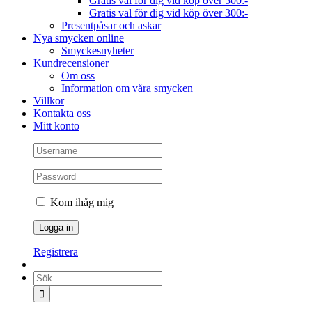
Gratis val för dig vid köp över 500:-
Gratis val för dig vid köp över 300:-
Presentpåsar och askar
Nya smycken online
Smyckesnyheter
Kundrecensioner
Om oss
Information om våra smycken
Villkor
Kontakta oss
Mitt konto
Kom ihåg mig
Registrera
Sök
efter: