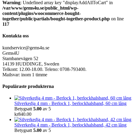
Warning
: Undefined array key "displayAddAllToCart" in
/var/www/gems4u.se/public_html/wp-
content/plugins/woocommerce-bought-
together/public/partials/bought-together-product.php
on line
117
Kontakta oss
kundservice@gems4u.se
Gems4U
Stambanevägen 52
14139 HUDDINGE, Sweden
Telkont: 12.00-18.00. Teleno: 0708-793400.
Mailsvar: inom 1 timme
Populäraste produkterna
Silverkedja 4 mm - Berlock 1, berlockhalsband, 60 cm lång
Betygsatt
5.00
av 5
kr
840.00
Silverkedja 4 mm - Berlock 1, berlockhalsband, 42 cm lång
Betygsatt
5.00
av 5